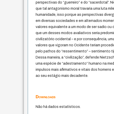
perspectivas do “guerreiro” e do “sacerdotal”. 
que tal antagonismo moral travaria uma luta mile
humanidade, isso porque as perspectivas diverg
em diversas sociedades e em alternados mome
valores equivalente a um modo de ser sadio ou d
que um desses modos avaliativos seria predom
civilizatório ocidental – e por consequência, um
valores que vigoram no Ocidente teriam proced
pelo pathos do “ressentimento” – sentimento típ
Dessa maneira, a “civilização”, defende Nietzsch
uma espécie de “adestramento” humano na med
impulsos mais afirmativos e vitais dos homens e,
ao seu estágio mais decadente.
Downloads
Não há dados estatísticos.