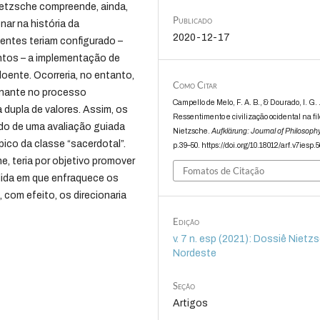
Nietzsche compreende, ainda,
Publicado
nar na história da
2020-12-17
entes teriam configurado –
ntos – a implementação de
oente. Ocorreria, no entanto,
Como Citar
inante no processo
Campello de Melo, F. A. B., & Dourado, I. G. 
a dupla de valores. Assim, os
Ressentimento e civilização ocidental na fil
ido de uma avaliação guiada
Nietzsche.
Aufklärung: Journal of Philosoph
ico da classe “sacerdotal”.
p.39–50. https://doi.org/10.18012/arf.v7iesp.
e, teria por objetivo promover
Fomatos de Citação
ida em que enfraquece os
 com efeito, os direcionaria
Edição
v. 7 n. esp (2021): Dossiê Nietz
Nordeste
Seção
Artigos