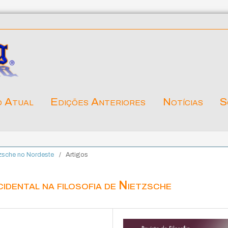
o Atual
Edições Anteriores
Notícias
S
tzsche no Nordeste
/
Artigos
idental na filosofia de Nietzsche