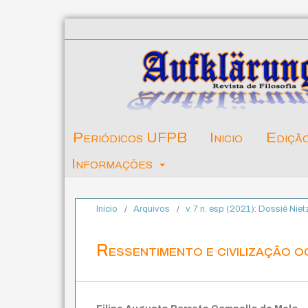
Periódicos UFPB
Inicio
Ediçã
Informações
Início
/
Arquivos
/
v. 7 n. esp (2021): Dossiê Nie
Ressentimento e civilização oc