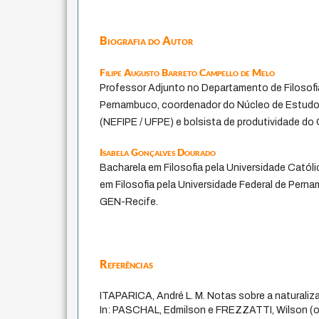
Biografia do Autor
Filipe Augusto Barreto Campello de Melo
Professor Adjunto no Departamento de Filosofia
Pernambuco, coordenador do Núcleo de Estudos 
(NEFIPE / UFPE) e bolsista de produtividade do
Isabela Gonçalves Dourado
Bacharela em Filosofia pela Universidade Cató
em Filosofia pela Universidade Federal de Pern
GEN-Recife.
Referências
ITAPARICA, André L. M. Notas sobre a naturaliz
In: PASCHAL, Edmilson e FREZZATTI, Wilson (or