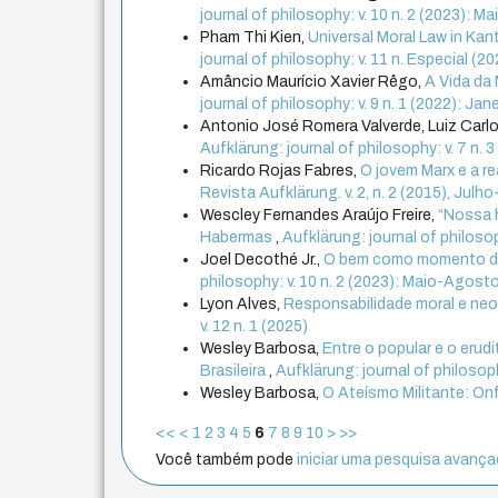
journal of philosophy: v. 10 n. 2 (2023): 
Pham Thi Kien,
Universal Moral Law in Kan
journal of philosophy: v. 11 n. Especial 
Amâncio Maurício Xavier Rêgo,
A Vida da
journal of philosophy: v. 9 n. 1 (2022): Jane
Antonio José Romera Valverde, Luiz Car
Aufklärung: journal of philosophy: v. 7 n
Ricardo Rojas Fabres,
O jovem Marx e a re
Revista Aufklärung. v. 2, n. 2 (2015), Jul
Wescley Fernandes Araújo Freire,
“Nossa h
Habermas
,
Aufklärung: journal of philosop
Joel Decothé Jr.,
O bem como momento da a
philosophy: v. 10 n. 2 (2023): Maio-Agost
Lyon Alves,
Responsabilidade moral e neo
v. 12 n. 1 (2025)
Wesley Barbosa,
Entre o popular e o erud
Brasileira
,
Aufklärung: journal of philosoph
Wesley Barbosa,
O Ateísmo Militante: On
<<
<
1
2
3
4
5
6
7
8
9
10
>
>>
Você também pode
iniciar uma pesquisa avançad