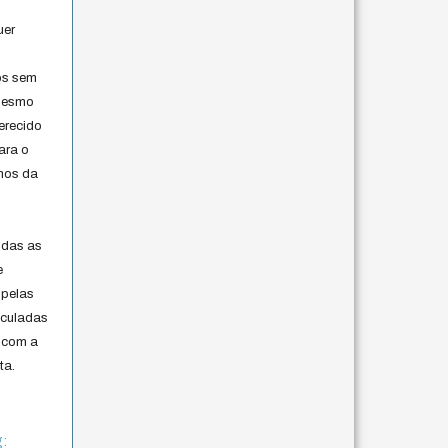
uer
os sem
 mesmo
erecido
ara o
rmos da
s
odas as
e
 pelas
iculadas
 com a
ta.
g: