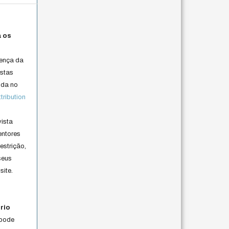
a os
cença da
istas
lida no
ribution
vista
entores
estrição,
seus
site.
rio
 pode