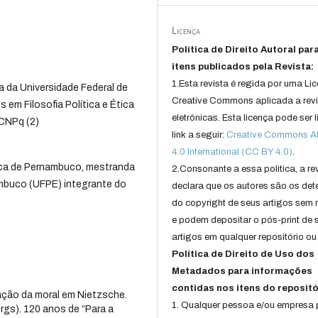
Licença
Política de Direito Autoral par
itens publicados pela Revista:
1.Esta revista é regida por uma Li
 da Universidade Federal de
Creative Commons aplicada a rev
em Filosofia Política e Ética
eletrônicas. Esta licença pode ser 
 CNPq (2)
link a seguir:
Creative Commons Att
4.0 International (CC BY 4.0)
.
lica de Pernambuco, mestranda
2.Consonante a essa politica, a re
ambuco (UFPE) integrante do
declara que os autores são os det
do copyright de seus artigos sem r
e podem depositar o pós-print de 
artigos em qualquer repositório ou 
Política de Direito de Uso dos
Metadados para informações
contidas nos itens do repositó
ação da moral em Nietzsche.
1. Qualquer pessoa e/ou empresa
gs). 120 anos de “Para a