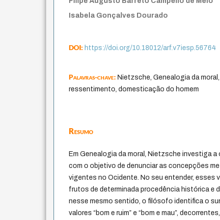
Filipe Augusto Barreto Campello de Melo
Isabela Gonçalves Dourado
DOI:
https://doi.org/10.18012/arf.v7iesp.56764
Palavras-chave:
Nietzsche, Genealogia da moral, 
ressentimento, domesticação do homem
Resumo
Em Genealogia da moral, Nietzsche investiga a
com o objetivo de denunciar as concepções met
vigentes no Ocidente. No seu entender, esses va
frutos de determinada procedência histórica e d
nesse mesmo sentido, o filósofo identifica o s
valores “bom e ruim” e “bom e mau”, decorrentes