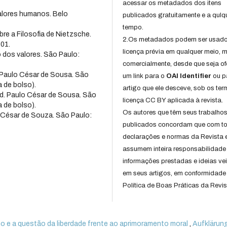
acessar os metadados dos itens
alores humanos. Belo
publicados gratuitamente e a qulq
tempo.
e a Filosofia de Nietzsche.
2.Os metadados podem ser usad
001.
licença prévia em qualquer meio,
 dos valores. São Paulo:
comercialmente, desde que seja of
. Paulo César de Sousa. São
um link para o
OAI Identifier
ou p
 de bolso).
artigo que ele desceve, sob os te
ad. Paulo César de Sousa. São
licença CC BY aplicada à revista.
 de bolso).
Os autores que têm seus trabalho
o César de Souza. São Paulo:
publicados concordam que com t
declarações e normas da Revista 
assumem inteira responsabilidade
informações prestadas e ideias ve
em seus artigos, em conformidade
Política de Boas Práticas da Revis
 e a questão da liberdade frente ao aprimoramento moral
,
Aufklärun