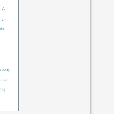
ng:
ng:
ria
,
:
osophy:
pular
024)