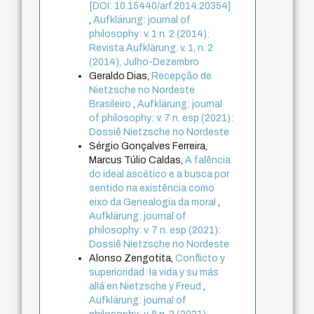
[DOI: 10.15440/arf.2014.20354]
,
Aufklärung: journal of
philosophy: v. 1 n. 2 (2014):
Revista Aufklärung. v. 1, n. 2
(2014), Julho-Dezembro
Geraldo Dias,
Recepção de
Nietzsche no Nordeste
Brasileiro
,
Aufklärung: journal
of philosophy: v. 7 n. esp (2021):
Dossiê Nietzsche no Nordeste
Sérgio Gonçalves Ferreira,
Marcus Túlio Caldas,
A falência
do ideal ascético e a busca por
sentido na existência como
eixo da Genealogia da moral
,
Aufklärung: journal of
philosophy: v. 7 n. esp (2021):
Dossiê Nietzsche no Nordeste
Alonso Zengotita,
Conflicto y
superioridad: la vida y su más
allá en Nietzsche y Freud
,
Aufklärung: journal of