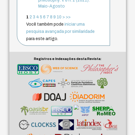
philosophy: v. 8 n. 2 (2021):
Maio-Agosto
1
2
3
4
5
6
7
8
9
10
>
>>
Você também pode
iniciar uma
pesquisa avançada por similaridade
para este artigo.
Registros e Indexações desta Revista: