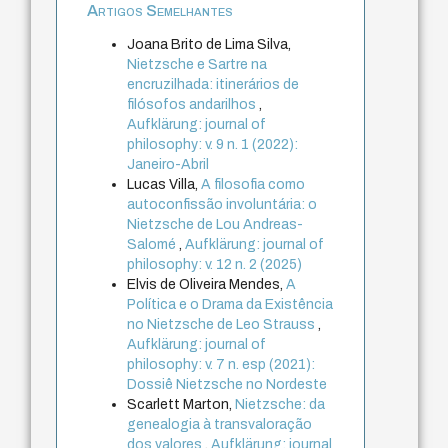
Artigos Semelhantes
Joana Brito de Lima Silva,
Nietzsche e Sartre na
encruzilhada: itinerários de
filósofos andarilhos
,
Aufklärung: journal of
philosophy: v. 9 n. 1 (2022):
Janeiro-Abril
Lucas Villa,
A filosofia como
autoconfissão involuntária: o
Nietzsche de Lou Andreas-
Salomé
,
Aufklärung: journal of
philosophy: v. 12 n. 2 (2025)
Elvis de Oliveira Mendes,
A
Política e o Drama da Existência
no Nietzsche de Leo Strauss
,
Aufklärung: journal of
philosophy: v. 7 n. esp (2021):
Dossiê Nietzsche no Nordeste
Scarlett Marton,
Nietzsche: da
genealogia à transvaloração
dos valores
,
Aufklärung: journal