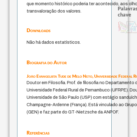
que momento histórico poderia ter acontecido, aos olho
Palavras
transvaloração dos valores.
chave
experiência temporal
metafísica do tempo
homem-medida
viktor frankl
idade
therap
filosofias indígenas
fundamentalismo
palavra
lei
logos
direito romano
acquaintance
intolerância
j.c.m. ne
perdón
bataille
realidad
Downloads
jacobi
mind
leyes
desejo
género
violencia
protágoras
sacrifício
identidade nacional
Não há dados estatísticos.
Biografia do Autor
João Evangelista Tude de Melo Neto,
Universidade Federal 
Doutor em Filosofia. Prof. de filosofia no Departamento 
Universidade Federal Rural de Pernambuco (UFRPE). Dou
Universidade de São Paulo (USP) com estágio sanduích
Champagne-Ardenne (França). Está vinculado ao Grupo
(GEN) e faz parte do GT-Nietzsche da ANPOF.
Referências