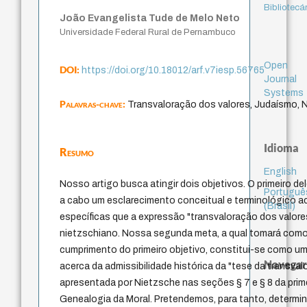
Bibliotecá
João Evangelista Tude de Melo Neto
Universidade Federal Rural de Pernambuco
Open
DOI:
https://doi.org/10.18012/arf.v7iesp.56765
Journal
Systems
Palavras-chave:
Transvaloração dos valores, Judaísmo, N
Idioma
Resumo
English
Nosso artigo busca atingir dois objetivos. O primeiro de
Portuguê
a cabo um esclarecimento conceitual e terminológico 
(Brasil)
específicas que a expressão "transvaloração dos valor
nietzschiano. Nossa segunda meta, a qual tomará como
cumprimento do primeiro objetivo, constitui-se como u
Navegar
acerca da admissibilidade histórica da "tese da transva
apresentada por Nietzsche nas seções § 7 e § 8 da prim
Genealogia da Moral. Pretendemos, para tanto, determi