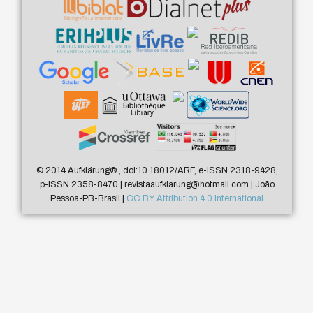
© 2014 Aufklärung
®
, doi:10.18012/ARF, e-ISSN 2318-9428,
p-ISSN 2358-8470 | revistaaufklarung@hotmail.com | João
Pessoa-PB-Brasil |
CC BY Attribution 4.0 International