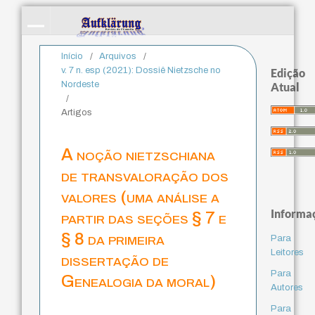
Início
/
Arquivos
/
v. 7 n. esp (2021): Dossiê Nietzsche no
Edição
Nordeste
Atual
/
Artigos
A noção nietzschiana
de transvaloração dos
valores (uma análise a
Informa
partir das seções § 7 e
§ 8 da primeira
Para
Leitores
dissertação de
Para
Genealogia da moral)
Autores
Para