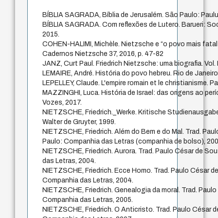
BÍBLIA SAGRADA, Bíblia de Jerusalém. São Paulo: Paulu
BÍBLIA SAGRADA. Com reflexões de Lutero. Barueri: Soci
2015.
COHEN-HALIMI, Michèle. Nietzsche e “o povo mais fatal d
Cadernos Nietzsche 37, 2016, p. 47-82
JANZ, Curt Paul. Friedrich Nietzsche: uma biografia. Vol. 
LEMAIRE, André. História do povo hebreu. Rio de Janeiro
LEPELLEY, Claude. L'empire romain et le christianisme. Pa
MAZZINGHI, Luca. História de Israel: das origens ao per
Vozes, 2017.
NIETZSCHE, Friedrich._Werke. Kritische Studienausgabe
Walter de Gruyter, 1999.
NIETZSCHE, Friedrich. Além do Bem e do Mal. Trad. Pau
Paulo: Companhia das Letras (companhia de bolso), 200
NIETZSCHE, Friedrich. Aurora. Trad. Paulo César de So
das Letras, 2004.
NIETZSCHE, Friedrich. Ecce Homo. Trad. Paulo César d
Companhia das Letras, 2004.
NIETZSCHE, Friedrich. Genealogia da moral. Trad. Paul
Companhia das Letras, 2005.
NIETZSCHE, Friedrich. O Anticristo. Trad. Paulo César 