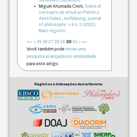
Setembro-Dezembro
Miguel Ahumada Cristi,
Sobre el
concepto de virtud en Platón y
Aristóteles
,
Aufklärung: journal
of philosophy: v. 9 n. 2 (2022):
Maio-Agosto
<<
<
25
26
27
28
29
30
31
>
>>
Você também pode
iniciar uma
pesquisa avançada por similaridade
para este artigo.
Registros e Indexações desta Revista: