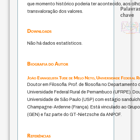
que momento histórico poderia ter acontecido, aos olho
Palavras
transvaloração dos valores.
chave
philosophy
j.c.m. neto
fundamentalismo
animais
guayaquil
desejo
palavra
therapy
filosofia brasileira
identidade nacional
intolerância
leyes
idade
experiência temporal
género
metafísica do tempo
perdón
mind
lei
jacobi
protágoras
bataille
Downloads
violencia
logos
filosofias indígenas
literatura (poética)
Não há dados estatísticos.
Biografia do Autor
João Evangelista Tude de Melo Neto,
Universidade Federal 
Doutor em Filosofia. Prof. de filosofia no Departamento 
Universidade Federal Rural de Pernambuco (UFRPE). Dou
Universidade de São Paulo (USP) com estágio sanduích
Champagne-Ardenne (França). Está vinculado ao Grupo
(GEN) e faz parte do GT-Nietzsche da ANPOF.
Referências