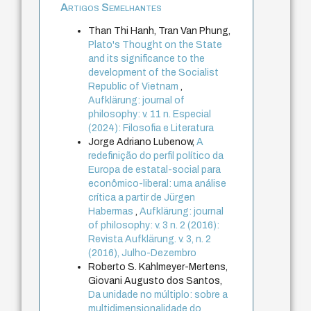
Artigos Semelhantes
Than Thi Hanh, Tran Van Phung,
Plato's Thought on the State
and its significance to the
development of the Socialist
Republic of Vietnam
,
Aufklärung: journal of
philosophy: v. 11 n. Especial
(2024): Filosofia e Literatura
Jorge Adriano Lubenow,
A
redefinição do perfil político da
Europa de estatal-social para
econômico-liberal: uma análise
crítica a partir de Jürgen
Habermas
,
Aufklärung: journal
of philosophy: v. 3 n. 2 (2016):
Revista Aufklärung. v. 3, n. 2
(2016), Julho-Dezembro
Roberto S. Kahlmeyer-Mertens,
Giovani Augusto dos Santos,
Da unidade no múltiplo: sobre a
multidimensionalidade do