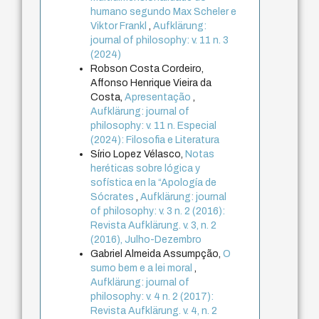
humano segundo Max Scheler e
Viktor Frankl
,
Aufklärung:
journal of philosophy: v. 11 n. 3
(2024)
Robson Costa Cordeiro,
Affonso Henrique Vieira da
Costa,
Apresentação
,
Aufklärung: journal of
philosophy: v. 11 n. Especial
(2024): Filosofia e Literatura
Sírio Lopez Vélasco,
Notas
heréticas sobre lógica y
sofística en la “Apología de
Sócrates
,
Aufklärung: journal
of philosophy: v. 3 n. 2 (2016):
Revista Aufklärung. v. 3, n. 2
(2016), Julho-Dezembro
Gabriel Almeida Assumpção,
O
sumo bem e a lei moral
,
Aufklärung: journal of
philosophy: v. 4 n. 2 (2017):
Revista Aufklärung. v. 4, n. 2