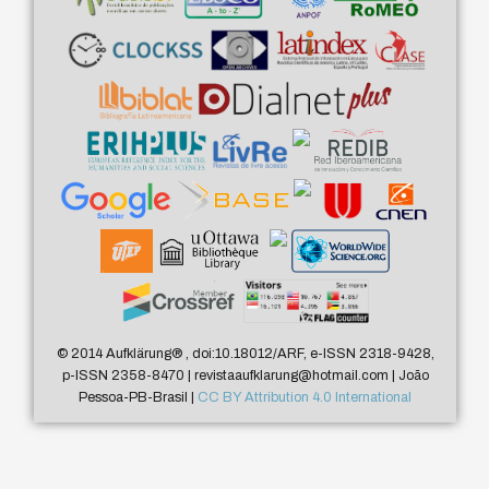
© 2014 Aufklärung
®
, doi:10.18012/ARF, e-ISSN 2318-9428,
p-ISSN 2358-8470 | revistaaufklarung@hotmail.com | João
Pessoa-PB-Brasil |
CC BY Attribution 4.0 International