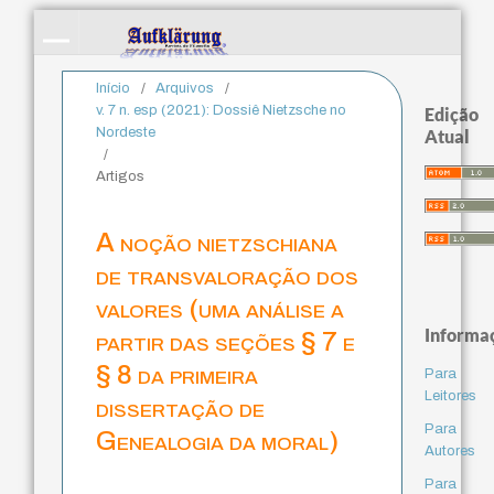
Início
/
Arquivos
/
v. 7 n. esp (2021): Dossiê Nietzsche no
Edição
Nordeste
Atual
/
Artigos
A noção nietzschiana
de transvaloração dos
valores (uma análise a
Informa
partir das seções § 7 e
§ 8 da primeira
Para
Leitores
dissertação de
Para
Genealogia da moral)
Autores
Para