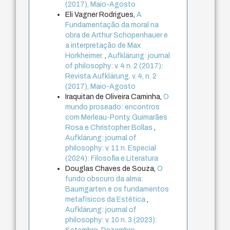
(2017), Maio-Agosto
Eli Vagner Rodrigues,
A
Fundamentação da moral na
obra de Arthur Schopenhauer e
a interpretação de Max
Horkheimer.
,
Aufklärung: journal
of philosophy: v. 4 n. 2 (2017):
Revista Aufklärung. v. 4, n. 2
(2017), Maio-Agosto
Iraquitan de Oliveira Caminha,
O
mundo proseado: encontros
com Merleau-Ponty, Guimarães
Rosa e Christopher Bollas
,
Aufklärung: journal of
philosophy: v. 11 n. Especial
(2024): Filosofia e Literatura
Douglas Chaves de Souza,
O
fundo obscuro da alma:
Baumgarten e os fundamentos
metafísicos da Estética
,
Aufklärung: journal of
philosophy: v. 10 n. 3 (2023):