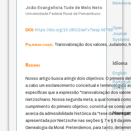
Bibliotecá
João Evangelista Tude de Melo Neto
Universidade Federal Rural de Pernambuco
Open
DOI:
https://doi.org/10.18012/arf.v7iesp.56765
Journal
Systems
Palavras-chave:
Transvaloração dos valores, Judaísmo, N
Idioma
Resumo
English
Nosso artigo busca atingir dois objetivos. O primeiro de
Portuguê
a cabo um esclarecimento conceitual e terminológico 
(Brasil)
específicas que a expressão "transvaloração dos valor
nietzschiano. Nossa segunda meta, a qual tomará como
cumprimento do primeiro objetivo, constitui-se como u
Navegar
acerca da admissibilidade histórica da "tese da transva
apresentada por Nietzsche nas seções § 7 e § 8 da prim
Genealogia da Moral. Pretendemos, para tanto, determi