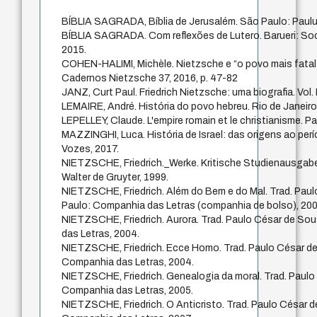
BÍBLIA SAGRADA, Bíblia de Jerusalém. São Paulo: Paulu
BÍBLIA SAGRADA. Com reflexões de Lutero. Barueri: Soci
2015.
COHEN-HALIMI, Michèle. Nietzsche e “o povo mais fatal d
Cadernos Nietzsche 37, 2016, p. 47-82
JANZ, Curt Paul. Friedrich Nietzsche: uma biografia. Vol. 
LEMAIRE, André. História do povo hebreu. Rio de Janeiro
LEPELLEY, Claude. L'empire romain et le christianisme. Pa
MAZZINGHI, Luca. História de Israel: das origens ao per
Vozes, 2017.
NIETZSCHE, Friedrich._Werke. Kritische Studienausgabe
Walter de Gruyter, 1999.
NIETZSCHE, Friedrich. Além do Bem e do Mal. Trad. Pau
Paulo: Companhia das Letras (companhia de bolso), 200
NIETZSCHE, Friedrich. Aurora. Trad. Paulo César de So
das Letras, 2004.
NIETZSCHE, Friedrich. Ecce Homo. Trad. Paulo César d
Companhia das Letras, 2004.
NIETZSCHE, Friedrich. Genealogia da moral. Trad. Paul
Companhia das Letras, 2005.
NIETZSCHE, Friedrich. O Anticristo. Trad. Paulo César 