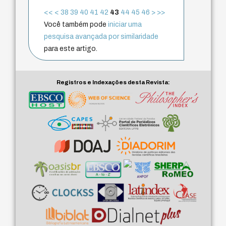
<<
<
38
39
40
41
42
43
44
45
46
>
>>
Você também pode
iniciar uma
pesquisa avançada por similaridade
para este artigo.
Registros e Indexações desta Revista: