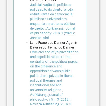
Fernando Danner,
Judicialização da política e
politização do direito: a rota
estruturante da democracia
pluralista e universalista
enquanto um sistema público
de direito
,
Aufklärung: journal
of philosophy: v. 8 n. 1 (2021):
Janeiro-Abril
Leno Francisco Danner, Agemir
Bavaresco, Fernando Danner,
From civil society’s privatization
and depoliticization to the
centrality of the political praxis:
on the difference and
opposition between public-
political and private in liberal
political theories and
institutionalized and
universalist religions
,
Aufklärung: journal of
philosophy: v. 5 n. 3 (2018):
Revista Aufklärung. v.5, n. 3