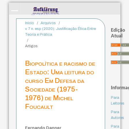
Início
/
Arquivos
/
v. 7 n. esp (2020): Justificação Ética Entre
Edição
Teoria e Prática
Atual
/
Artigos
Biopolítica e racismo de
Estado: Uma leitura do
curso Em Defesa da
Informa
Sociedade (1975-
1976) de Michel
Para
Leitores
Foucault
Para
Autores
Para
Fernando Danner