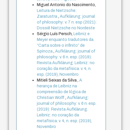
Miguel Antonio do Nascimento,
Leitura de Nietzsche:
Zaratustra
,
Aufklärung: journal
of philosophy: v. 7 n. esp (2021):
Dossiê Nietzsche no Nordeste
Sérgio Luís Persch,
Leibniz e
Meyer enquanto tradutores da
“Carta sobre o infinito” de
Spinoza
,
Aufklärung: journal of
philosophy: v. 6 n. esp. (2019):
Revista Aufklärung. Leibniz: no
coração da metafísica. v. 4, n.
esp. (2019), Novembro
Mitieli Seixas da Silva ,
A
herança de Leibniz na
compreensão de lógica de
Christian Wolff
,
Aufklärung:
journal of philosophy: v. 6 n. esp.
(2019): Revista Aufklärung.
Leibniz: no coração da
metafísica. v. 4, n. esp. (2019),
Novembro