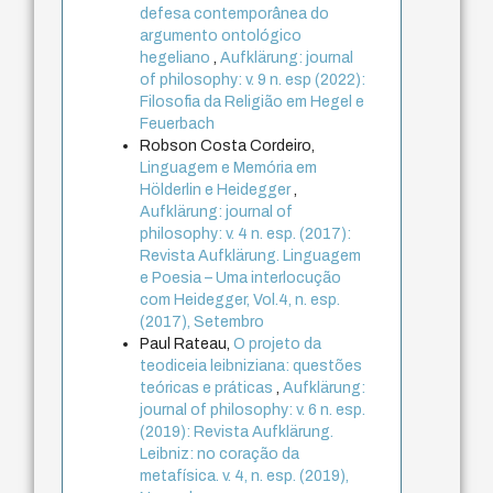
defesa contemporânea do
argumento ontológico
hegeliano
,
Aufklärung: journal
of philosophy: v. 9 n. esp (2022):
Filosofia da Religião em Hegel e
Feuerbach
Robson Costa Cordeiro,
Linguagem e Memória em
Hölderlin e Heidegger
,
Aufklärung: journal of
philosophy: v. 4 n. esp. (2017):
Revista Aufklärung. Linguagem
e Poesia – Uma interlocução
com Heidegger, Vol.4, n. esp.
(2017), Setembro
Paul Rateau,
O projeto da
teodiceia leibniziana: questões
teóricas e práticas
,
Aufklärung:
journal of philosophy: v. 6 n. esp.
(2019): Revista Aufklärung.
Leibniz: no coração da
metafísica. v. 4, n. esp. (2019),