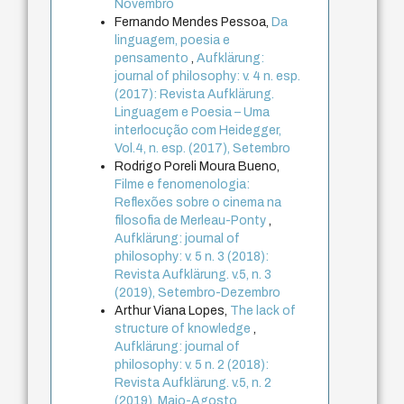
Novembro
Fernando Mendes Pessoa,
Da
linguagem, poesia e
pensamento
,
Aufklärung:
journal of philosophy: v. 4 n. esp.
(2017): Revista Aufklärung.
Linguagem e Poesia – Uma
interlocução com Heidegger,
Vol.4, n. esp. (2017), Setembro
Rodrigo Poreli Moura Bueno,
Filme e fenomenologia:
Reflexões sobre o cinema na
filosofia de Merleau-Ponty
,
Aufklärung: journal of
philosophy: v. 5 n. 3 (2018):
Revista Aufklärung. v.5, n. 3
(2019), Setembro-Dezembro
Arthur Viana Lopes,
The lack of
structure of knowledge
,
Aufklärung: journal of
philosophy: v. 5 n. 2 (2018):
Revista Aufklärung. v.5, n. 2
(2019), Maio-Agosto