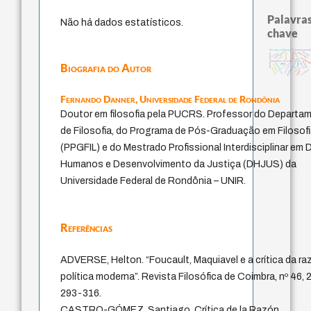
Palavras
Não há dados estatísticos.
chave
experiência temporal
filosofias indígenas
homem-medi
therapy
protágoras
guayaquil
perdón
direito romano
género
desejo
leyes
pedagogi
fundamentalismo
metafísica do tempo
animais
logos
j.c.m. neto
Biografia do Autor
intolerância
mind
violencia
palavra
lei
jacobi
bataille
sacrifício
idade
Fernando Danner,
Universidade Federal de Rondônia
Doutor em filosofia pela PUCRS. Professor do Departa
de Filosofia, do Programa de Pós-Graduação em Filosof
(PPGFIL) e do Mestrado Profissional Interdisciplinar em D
Humanos e Desenvolvimento da Justiça (DHJUS) da
Universidade Federal de Rondônia – UNIR.
Referências
ADVERSE, Helton. “Foucault, Maquiavel e a crítica da ra
política moderna”. Revista Filosófica de Coimbra, nº 46, 2
293-316.
CASTRO-GÓMEZ, Santiago. Crítica de la Razón