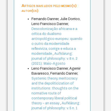
Artigos mais lidos pelo mesmo(s)
autor(es)
Fernando Danner, Julie Dorrico,
Leno Francisco Danner,
Descolonização africana e a
crítica do dualismo
antropológico europeu: quando
o outro da modernidade
reflexiviza, corrige e educa a
modernidade
,
Aufklärung:
journal of philosophy: v. 8 n. 2
(2021): Maio-Agosto
Leno Francisco Danner, Agemir
Bavaresco, Fernando Danner,
Systemic theory, meritocracy
and the depoliticization of
institutions: thoughts on the
normative route of
contemporary liberal political
theory – an essay
,
Aufklärung:
journal of philosophy: v. 5 n. 1