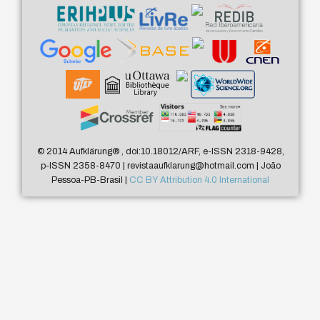
© 2014 Aufklärung
®
, doi:10.18012/ARF, e-ISSN 2318-9428,
p-ISSN 2358-8470 | revistaaufklarung@hotmail.com | João
Pessoa-PB-Brasil |
CC BY Attribution 4.0 International