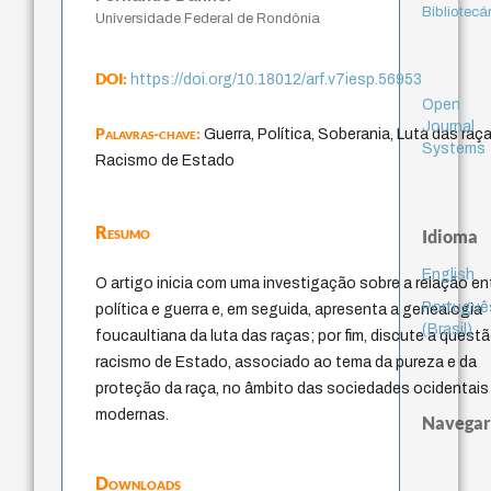
Bibliotecá
Universidade Federal de Rondônia
DOI:
https://doi.org/10.18012/arf.v7iesp.56953
Open
Journal
Palavras-chave:
Guerra, Política, Soberania, Luta das raça
Systems
Racismo de Estado
Resumo
Idioma
English
O artigo inicia com uma investigação sobre a relação en
Portuguê
política e guerra e, em seguida, apresenta a genealogia
(Brasil)
foucaultiana da luta das raças; por fim, discute a quest
racismo de Estado, associado ao tema da pureza e da
proteção da raça, no âmbito das sociedades ocidentais
modernas.
Navegar
Downloads