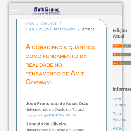
Início
/
Arquivos
/
v. 9 n. 1 (2022): Janeiro-Abril
/
Artigos
Edição
Atual
A consciência quântica
como fundamento da
realidade no
pensamento de Amit
Goswami
Informa
Para
José Francisco de Assis Dias
Leitores
Universidade do Oeste do Paraná
Para
https://orcid.org/0000-0002-5339-8652
Autores
Ronaldo de Oliveira
Para
Universidade do Oeste do Paraná