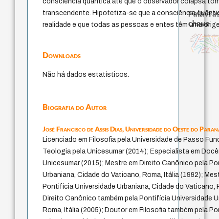
consciência quântica até que o observador colapsa tor
Palavras
transcendente. Hipotetiza-se que a consciência quânt
chave
realidade e que todas as pessoas e entes têm uma ori
direito romano
bataille
metafísica do tempo
filosofias indígena
identidade nacional
homem-medida
papel d
género
leyes
mind
therapy
violencia
experiência tempo
fundamentalismo
logos
idade
protágoras
jacobi
guayaquil
intolerância
lei
perdón
sacrifício
palavra
desejo
pedagogia
Downloads
viktor frankl
Não há dados estatísticos.
Biografia do Autor
José Francisco de Assis Dias,
Universidade do Oeste do Paran
Licenciado em Filosofia pela Universidade de Passo Fun
Teologia pela Unicesumar (2014); Especialista em Docê
Unicesumar (2015); Mestre em Direito Canônico pela Pon
Urbaniana, Cidade do Vaticano, Roma, Itália (1992); Mes
Pontifícia Universidade Urbaniana, Cidade do Vaticano, 
Direito Canônico também pela Pontifícia Universidade U
Roma, Itália (2005); Doutor em Filosofia também pela Po