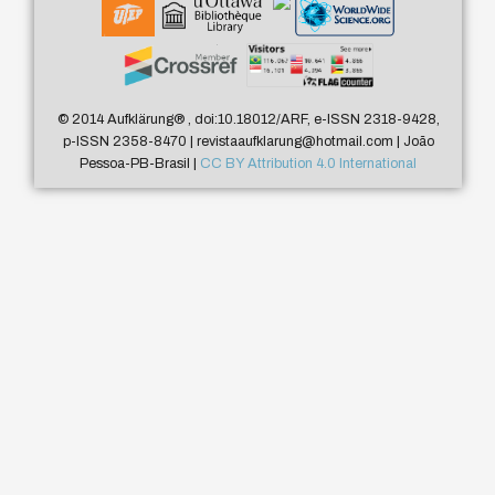
© 2014 Aufklärung
®
, doi:10.18012/ARF, e-ISSN 2318-9428,
p-ISSN 2358-8470 | revistaaufklarung@hotmail.com | João
Pessoa-PB-Brasil |
CC BY Attribution 4.0 International