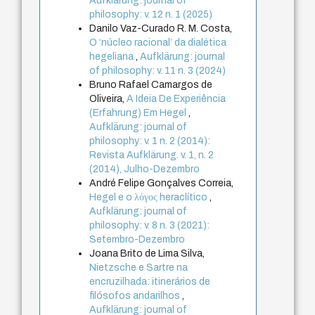
Aufklärung: journal of
philosophy: v. 12 n. 1 (2025)
Danilo Vaz-Curado R. M. Costa,
O ‘núcleo racional’ da dialética
hegeliana
,
Aufklärung: journal
of philosophy: v. 11 n. 3 (2024)
Bruno Rafael Camargos de
Oliveira,
A Ideia De Experiência
(Erfahrung) Em Hegel
,
Aufklärung: journal of
philosophy: v. 1 n. 2 (2014):
Revista Aufklärung. v. 1, n. 2
(2014), Julho-Dezembro
André Felipe Gonçalves Correia,
Hegel e o λόγος heraclítico
,
Aufklärung: journal of
philosophy: v. 8 n. 3 (2021):
Setembro-Dezembro
Joana Brito de Lima Silva,
Nietzsche e Sartre na
encruzilhada: itinerários de
filósofos andarilhos
,
Aufklärung: journal of