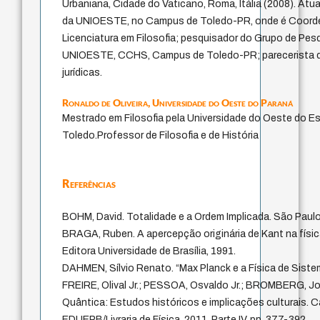
Urbaniana, Cidade do Vaticano, Roma, Itália (2008). At
da UNIOESTE, no Campus de Toledo-PR, onde é Coorde
Licenciatura em Filosofia; pesquisador do Grupo de Pes
UNIOESTE, CCHS, Campus de Toledo-PR; parecerista de 
jurídicas.
Ronaldo de Oliveira,
Universidade do Oeste do Paraná
Mestrado em Filosofia pela Universidade do Oeste do E
Toledo.Professor de Filosofia e de História
Referências
BOHM, David. Totalidade e a Ordem Implicada. São Paulo
BRAGA, Ruben. A apercepção originária de Kant na física
Editora Universidade de Brasília, 1991.
DAHMEN, Sílvio Renato. “Max Planck e a Física de Siste
FREIRE, Olival Jr.; PESSOA, Osvaldo Jr.; BROMBERG, Joa
Quântica: Estudos históricos e implicações culturais. 
EDUEPB/Livraria de Física, 2011, Parte IV, pp. 377-392.