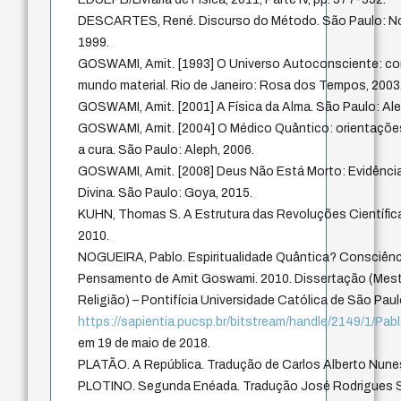
DESCARTES, René. Discurso do Método. São Paulo: Nov
1999.
GOSWAMI, Amit. [1993] O Universo Autoconsciente: com
mundo material. Rio de Janeiro: Rosa dos Tempos, 2003
GOSWAMI, Amit. [2001] A Física da Alma. São Paulo: Ale
GOSWAMI, Amit. [2004] O Médico Quântico: orientações 
a cura. São Paulo: Aleph, 2006.
GOSWAMI, Amit. [2008] Deus Não Está Morto: Evidências
Divina. São Paulo: Goya, 2015.
KUHN, Thomas S. A Estrutura das Revoluções Científica
2010.
NOGUEIRA, Pablo. Espiritualidade Quântica? Consciênci
Pensamento de Amit Goswami. 2010. Dissertação (Mest
Religião) – Pontifícia Universidade Católica de São Paul
https://sapientia.pucsp.br/bitstream/handle/2149/1/Pa
em 19 de maio de 2018.
PLATÃO. A República. Tradução de Carlos Alberto Nune
PLOTINO. Segunda Enéada. Tradução José Rodrigues Se