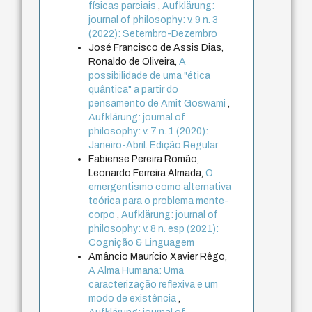
físicas parciais
,
Aufklärung:
journal of philosophy: v. 9 n. 3
(2022): Setembro-Dezembro
José Francisco de Assis Dias,
Ronaldo de Oliveira,
A
possibilidade de uma "ética
quântica" a partir do
pensamento de Amit Goswami
,
Aufklärung: journal of
philosophy: v. 7 n. 1 (2020):
Janeiro-Abril. Edição Regular
Fabiense Pereira Romão,
Leonardo Ferreira Almada,
O
emergentismo como alternativa
teórica para o problema mente-
corpo
,
Aufklärung: journal of
philosophy: v. 8 n. esp (2021):
Cognição & Linguagem
Amâncio Maurício Xavier Rêgo,
A Alma Humana: Uma
caracterização reflexiva e um
modo de existência
,