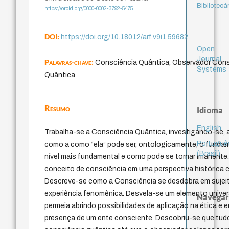
Bibliotecá
https://orcid.org/0000-0002-3792-5475
DOI:
https://doi.org/10.18012/arf.v9i1.59682
Open
Journal
Palavras-chave:
Consciência Quântica, Observador Consc
Systems
Quântica
Resumo
Idioma
English
Trabalha-se a Consciência Quântica, investigando-se, a
Portuguê
como a como “ela” pode ser, ontologicamente, o funda
(Brasil)
nível mais fundamental e como pode se tornar imanente.
conceito de consciência em uma perspectiva histórica c
Descreve-se como a Consciência se desdobra em sujei
experiência fenomênica. Desvela-se um elemento univer
Navegar
permeia abrindo possibilidades de aplicação na ética e 
presença de um ente consciente. Descobriu-se que tudo