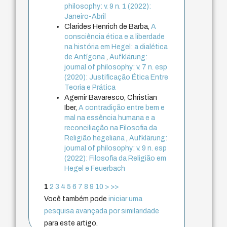
philosophy: v. 9 n. 1 (2022):
Janeiro-Abril
Clarides Henrich de Barba,
A
consciência ética e a liberdade
na história em Hegel: a dialética
de Antígona
,
Aufklärung:
journal of philosophy: v. 7 n. esp
(2020): Justificação Ética Entre
Teoria e Prática
Agemir Bavaresco, Christian
Iber,
A contradição entre bem e
mal na essência humana e a
reconciliação na Filosofia da
Religião hegeliana
,
Aufklärung:
journal of philosophy: v. 9 n. esp
(2022): Filosofia da Religião em
Hegel e Feuerbach
1
2
3
4
5
6
7
8
9
10
>
>>
Você também pode
iniciar uma
pesquisa avançada por similaridade
para este artigo.