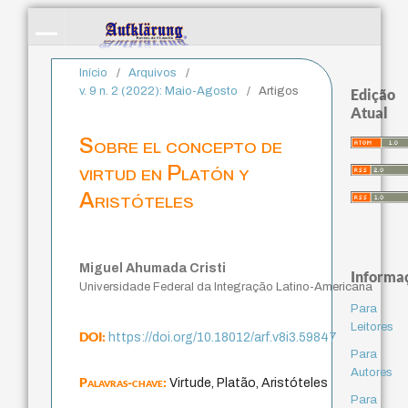
Início
/
Arquivos
/
v. 9 n. 2 (2022): Maio-Agosto
/
Artigos
Edição
Atual
Sobre el concepto de
virtud en Platón y
Aristóteles
Miguel Ahumada Cristi
Informa
Universidade Federal da Integração Latino-Americana
Para
Leitores
DOI:
https://doi.org/10.18012/arf.v8i3.59847
Para
Autores
Palavras-chave:
Virtude, Platão, Aristóteles
Para