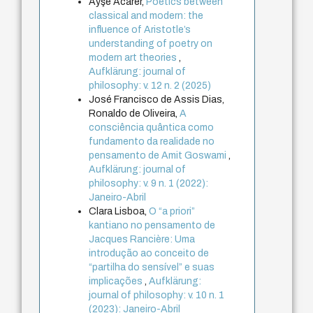
Ayşe Acarer,
Poetics between
classical and modern: the
influence of Aristotle’s
understanding of poetry on
modern art theories
,
Aufklärung: journal of
philosophy: v. 12 n. 2 (2025)
José Francisco de Assis Dias,
Ronaldo de Oliveira,
A
consciência quântica como
fundamento da realidade no
pensamento de Amit Goswami
,
Aufklärung: journal of
philosophy: v. 9 n. 1 (2022):
Janeiro-Abril
Clara Lisboa,
O “a priori”
kantiano no pensamento de
Jacques Rancière: Uma
introdução ao conceito de
“partilha do sensível” e suas
implicações
,
Aufklärung:
journal of philosophy: v. 10 n. 1
(2023): Janeiro-Abril