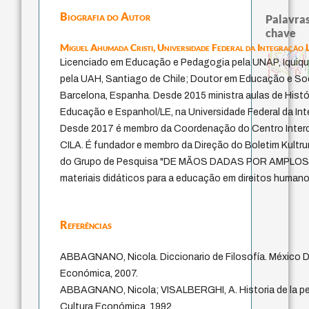
Biografia do Autor
Palavras
chave
Miguel Ahumada Cristi,
Universidade Federal da Integração
papel da lei
therapy
experiência temporal
j.c.m. neto
identidade nacional
fundamentalismo
pedagogia
perdón
history of philosophy
intolerância
violencia
idade
género
palavra
Licenciado em Educação e Pedagogia pela UNAP, Iquique,
homem-med
lei
protágoras
leyes
metafísica do tempo
jacobi
guayaquil
bataille
logos
desejo
mind
pela UAH, Santiago de Chile; Doutor em Educação e So
Barcelona, Espanha. Desde 2015 ministra aulas de Histó
Educação e Espanhol/LE, na Universidade Federal da In
Desde 2017 é membro da Coordenação do Centro Interdis
CILA. É fundador e membro da Direção do Boletim Kultrun
do Grupo de Pesquisa "DE MÃOS DADAS POR AMPLOS
materiais didáticos para a educação em direitos humanos
Referências
ABBAGNANO, Nicola. Diccionario de Filosofía. México D
Económica, 2007.
ABBAGNANO, Nicola; VISALBERGHI, A. Historia de la pe
Cultura Económica, 1992.