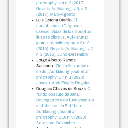
philosophy: v. 4 n. 2 (2017):
Revista Aufklärung. v. 4, n. 2
(2017), Maio-Agosto
Luis Gerena Carrillo,
El
socratismo de Diógenes
Laercio. Vidas de los filósofos
ilustres (libro II)
,
Aufklärung:
journal of philosophy: v. 2 n. 2
(2015): Revista Aufklärung. v. 2,
n. 2 (2015), Julho-Dezembro
Jorge Alberto Ramos
Sarmento,
Reflexões sobre o
medo
,
Aufklärung: journal of
philosophy: v. 7 n. 1 (2020):
Janeiro-Abril. Edição Regular
Douglas Chaves de Souza,
O
fundo obscuro da alma:
Baumgarten e os fundamentos
metafísicos da Estética
,
Aufklärung: journal of
philosophy: v. 10 n. 3 (2023):
Setembro-Dezembro