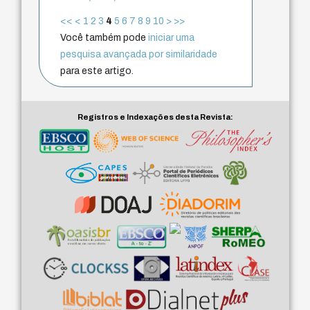
<<
<
1
2
3
4
5
6
7
8
9
10
>
>>
Você também pode
iniciar uma
pesquisa avançada por similaridade
para este artigo.
Registros e Indexações desta Revista: