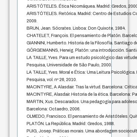
ARISTÓTELES. Ética Nicomáquea. Madrid: Gredos, 2000
ARISTÓTELES. Retórica. Madrid: Centro de Estudios Con
2009.
BRUN, Jean. Sócrates. Lisboa: Don Quixote, 1984.
CHATELET, François. El pensamiento de Platón. Barcelo
GIANNINI, Humberto. Historia de la Filosofía. Santiago d
GÖRGEMANNS, Herwig. Platón: una introducción. Santiag
LA TAILLE, Yves. Para um estudo psicológico das virtud
Pesquisa, Universidade de São Paulo, 2000.
LA TAILLE, Yves. Moral e Ética: Uma Leitura Psicológica.
Pesquisa, vol. nº 26, 2010.
MACINTYRE, A Alasdair. Tras la virtud. Barcelona: Crítica
MACINTYRE, Alasdair. Historia de la ética. Barcelona: Pa
MARTIN, Xus. Descarados. Una pedagogía para adoles
Barcelona: Octaedro, 2006.
OLMEDO, Francisco. El pensamiento de Aristóteles. Quit
PLATÓN. La República. Madrid: Gredos, 1988.
PUIG, Josep. Práticas morais. Uma abordagem sociocult