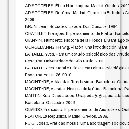
ARISTÓTELES. Ética Nicomáquea. Madrid: Gredos, 2000
ARISTÓTELES. Retórica. Madrid: Centro de Estudios Con
2009.
BRUN, Jean. Sócrates. Lisboa: Don Quixote, 1984.
CHATELET, François. El pensamiento de Platón. Barcelo
GIANNINI, Humberto. Historia de la Filosofía. Santiago d
GÖRGEMANNS, Herwig. Platón: una introducción. Santiag
LA TAILLE, Yves. Para um estudo psicológico das virtud
Pesquisa, Universidade de São Paulo, 2000.
LA TAILLE, Yves. Moral e Ética: Uma Leitura Psicológica.
Pesquisa, vol. nº 26, 2010.
MACINTYRE, A Alasdair. Tras la virtud. Barcelona: Crítica
MACINTYRE, Alasdair. Historia de la ética. Barcelona: Pa
MARTIN, Xus. Descarados. Una pedagogía para adoles
Barcelona: Octaedro, 2006.
OLMEDO, Francisco. El pensamiento de Aristóteles. Quit
PLATÓN. La República. Madrid: Gredos, 1988.
PUIG, Josep. Práticas morais. Uma abordagem sociocult