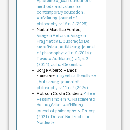
Epistemological foundations
methods and values for
contemporary education
,
Aufklärung: journal of
philosophy: v. 12 n. 3 (2025)
Narbal Marsillac Fontes,
Viragem Retórica, Viragem
Pragmática E Superação Da
Metafísica
,
Aufklärung: journal
of philosophy: v. 1 n. 2 (2014):
Revista Aufklärung. v. 1, n. 2
(2014), Julho-Dezembro
Jorge Alberto Ramos
Sarmento,
Eugenia e liberalismo
,
Aufklärung: journal of
philosophy: v. 11 n. 2 (2024)
Robson Costa Cordeiro,
Arte e
Pessimismo em “O Nascimento
da Tragédia”
,
Aufklärung:
journal of philosophy: v. 7 n. esp
(2021): Dossiê Nietzsche no
Nordeste