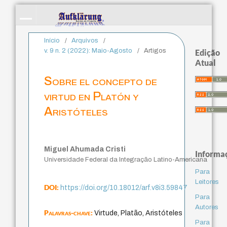
Início
/
Arquivos
/
v. 9 n. 2 (2022): Maio-Agosto
/
Artigos
Edição
Atual
Sobre el concepto de
virtud en Platón y
Aristóteles
Miguel Ahumada Cristi
Informa
Universidade Federal da Integração Latino-Americana
Para
Leitores
DOI:
https://doi.org/10.18012/arf.v8i3.59847
Para
Autores
Palavras-chave:
Virtude, Platão, Aristóteles
Para