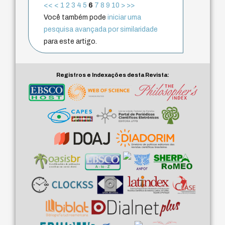
<<
<
1
2
3
4
5
6
7
8
9
10
>
>>
Você também pode
iniciar uma
pesquisa avançada por similaridade
para este artigo.
Registros e Indexações desta Revista: