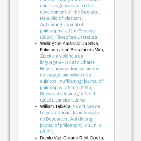
and its significance to the
development of the Socialist
Republic of Vietnam
,
Aufklärung: journal of
philosophy: v. 11 n. Especial
(2024): Filosofia e Literatura
Wellington Amâncio Da Silva,
Feliciano José Borralho de Mira,
Zizek e a violência da
linguagem - O caso Charlie
Hebdo como adormecimento
do espaço simbólico dos
sujeitos
,
Aufklärung: journal of
philosophy: v. 2 n. 1 (2015):
Revista Aufklärung. v. 2, n. 1
(2015), Janeiro-Junho
William Teixeira,
As críticas de
Leibniz à teoria da percepção
de Descartes
,
Aufklärung:
journal of philosophy: v. 11 n. 3
(2024)
Danilo Vaz-Curado R. M. Costa,