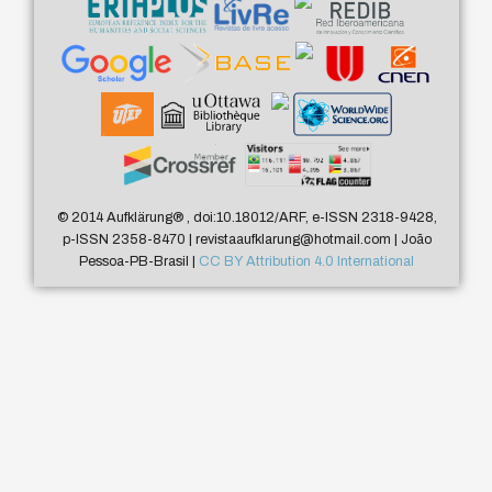
© 2014 Aufklärung
®
, doi:10.18012/ARF, e-ISSN 2318-9428,
p-ISSN 2358-8470 | revistaaufklarung@hotmail.com | João
Pessoa-PB-Brasil |
CC BY Attribution 4.0 International