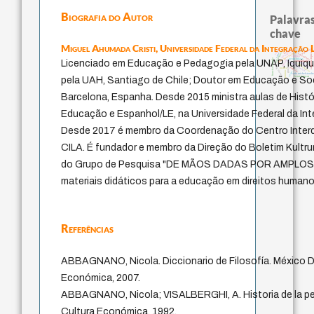
Biografia do Autor
Palavras
chave
Miguel Ahumada Cristi,
Universidade Federal da Integração
esperança
alegria
aflição
intuição
metaphysics
princípios políticos
karl popper
carne
segunda tópica
consciência
certeza
georg lukács
francisco varela
desobediência civil
Licenciado em Educação e Pedagogia pela UNAP, Iquique,
comunidade
temor
criticism
vida anímica
georg simmel
giustizia
filosofar
justiça
ser-aí
pintura
carlo michelstaedt
henri bergson
pela UAH, Santiago de Chile; Doutor em Educação e So
Barcelona, Espanha. Desde 2015 ministra aulas de Histó
Educação e Espanhol/LE, na Universidade Federal da In
Desde 2017 é membro da Coordenação do Centro Interdis
CILA. É fundador e membro da Direção do Boletim Kultrun
do Grupo de Pesquisa "DE MÃOS DADAS POR AMPLOS
materiais didáticos para a educação em direitos humanos
Referências
ABBAGNANO, Nicola. Diccionario de Filosofía. México D
Económica, 2007.
ABBAGNANO, Nicola; VISALBERGHI, A. Historia de la pe
Cultura Económica, 1992.