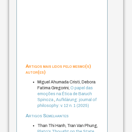
Artigos mais lidos pelo mesmo(s)
autor(es)
Miguel Ahumada Cristi, Debora
Fatima Gregorini,
O papel das
emoções na Ética de Baruch
Spinoza
,
Aufklärung: journal of
philosophy: v. 12 n. 1 (2025)
Artigos Semelhantes
Than Thi Hanh, Tran Van Phung,
Plato's Thought on the State