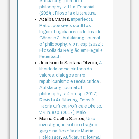
Aufklärung: journal of
philosophy: v. 11 n. Especial
(2024): Filosofia e Literatura
Ataliba Carpes,
Imperfecta
Ratio: possíveis conflitos
lógico-hegelianos na leitura de
Gênesis 3
,
Aufklärung: journal
of philosophy: v. 9 n. esp (2022):
Filosofia da Religião em Hegel e
Feuerbach
Joedson de Santana Oliveira,
A
liberdade como síntese de
valores: diálogos entre
republicanismo e teoria crítica
,
Aufklärung: journal of
philosophy: v. 4 n. esp. (2017):
Revista Aufklärung. Dossiê
Teoria Crítica, Política e Direito,
v. 4, n. esp. (2017), Maio
Marina Coelho Santos,
Uma
investigação sobre o trágico
grego na filosofia de Martin
Heidegger
,
Aufklärung: journal