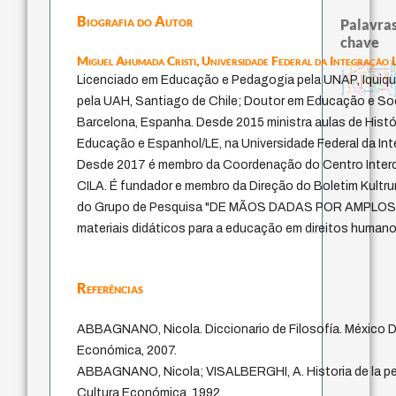
Biografia do Autor
Palavras
chave
Miguel Ahumada Cristi,
Universidade Federal da Integração
identidade nacional
sacrifício
bataill
perdón
metafísica do tempo
homem-medida
literatura (poética)
experiência temporal
leyes
desejo
jacobi
filosofia br
violencia
mind
fundamentalismo
Licenciado em Educação e Pedagogia pela UNAP, Iquique,
protágoras
j.c.m. neto
palavra
idade
lei
género
intolerância
logos
animais
therapy
pela UAH, Santiago de Chile; Doutor em Educação e So
Barcelona, Espanha. Desde 2015 ministra aulas de Histó
Educação e Espanhol/LE, na Universidade Federal da In
Desde 2017 é membro da Coordenação do Centro Interdis
CILA. É fundador e membro da Direção do Boletim Kultrun
do Grupo de Pesquisa "DE MÃOS DADAS POR AMPLOS
materiais didáticos para a educação em direitos humanos
Referências
ABBAGNANO, Nicola. Diccionario de Filosofía. México D
Económica, 2007.
ABBAGNANO, Nicola; VISALBERGHI, A. Historia de la pe
Cultura Económica, 1992.