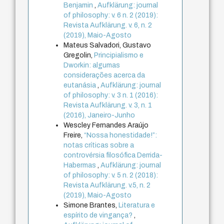
Benjamin
,
Aufklärung: journal
of philosophy: v. 6 n. 2 (2019):
Revista Aufklärung. v. 6, n. 2
(2019), Maio-Agosto
Mateus Salvadori, Gustavo
Gregolin,
Principialismo e
Dworkin: algumas
considerações acerca da
eutanásia
,
Aufklärung: journal
of philosophy: v. 3 n. 1 (2016):
Revista Aufklärung. v. 3, n. 1
(2016), Janeiro-Junho
Wescley Fernandes Araújo
Freire,
“Nossa honestidade!”:
notas críticas sobre a
controvérsia filosófica Derrida-
Habermas
,
Aufklärung: journal
of philosophy: v. 5 n. 2 (2018):
Revista Aufklärung. v.5, n. 2
(2019), Maio-Agosto
Simone Brantes,
Literatura e
espírito de vingança?
,