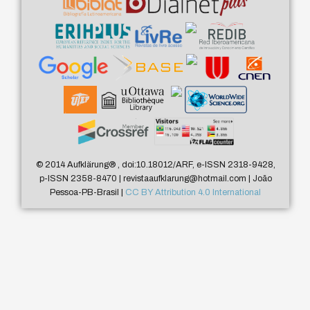
© 2014 Aufklärung
®
, doi:10.18012/ARF, e-ISSN 2318-9428,
p-ISSN 2358-8470 | revistaaufklarung@hotmail.com | João
Pessoa-PB-Brasil |
CC BY Attribution 4.0 International