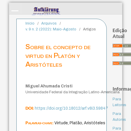
Início
/
Arquivos
/
v. 9 n. 2 (2022): Maio-Agosto
/
Artigos
Edição
Atual
Sobre el concepto de
virtud en Platón y
Aristóteles
Miguel Ahumada Cristi
Informa
Universidade Federal da Integração Latino-Americana
Para
Leitores
DOI:
https://doi.org/10.18012/arf.v8i3.59847
Para
Autores
Palavras-chave:
Virtude, Platão, Aristóteles
Para