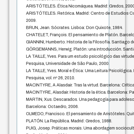
ARISTÓTELES. Ética Nicomáquea. Madrid: Gredos, 2000
ARISTÓTELES. Retórica. Madrid: Centro de Estudios Con
2009.
BRUN, Jean. Sócrates. Lisboa: Don Quixote, 1984.
CHATELET, François. El pensamiento de Platón. Barcelo
GIANNINI, Humberto. Historia de la Filosofía. Santiago d
GÖRGEMANNS, Herwig. Platón: una introducción. Santiag
LA TAILLE, Yves. Para um estudo psicológico das virtud
Pesquisa, Universidade de São Paulo, 2000.
LA TAILLE, Yves. Moral e Ética: Uma Leitura Psicológica.
Pesquisa, vol. nº 26, 2010.
MACINTYRE, A Alasdair. Tras la virtud. Barcelona: Crítica
MACINTYRE, Alasdair. Historia de la ética. Barcelona: Pa
MARTIN, Xus. Descarados. Una pedagogía para adoles
Barcelona: Octaedro, 2006.
OLMEDO, Francisco. El pensamiento de Aristóteles. Quit
PLATÓN. La República. Madrid: Gredos, 1988.
PUIG, Josep. Práticas morais. Uma abordagem sociocult