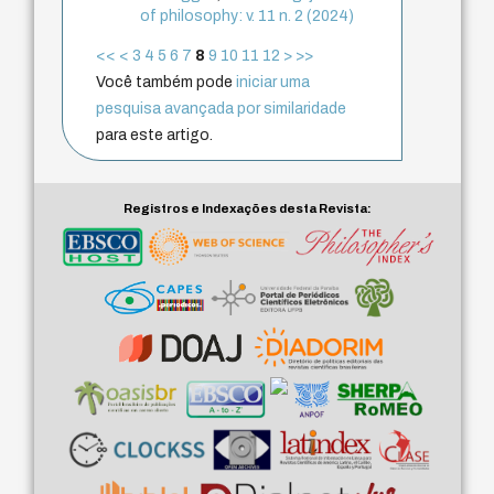
of philosophy: v. 11 n. 2 (2024)
<<
<
3
4
5
6
7
8
9
10
11
12
>
>>
Você também pode
iniciar uma
pesquisa avançada por similaridade
para este artigo.
Registros e Indexações desta Revista: