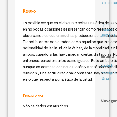
Bibliotecá
Resumo
Es posible ver que en el discurso sobre una ética de las 
Open
en no pocas ocasiones se presentan como referentes o
Journal
Systems
observamos es que en muchas producciones científicas, 
Filosofía, estos son citados como aquellos que iniciar
racionalidad de la virtud, de la ética y de la moralidad, si
ambos, cuando sí las hay y marcan ciertas distancias. N
Idioma
entonces, caracterizarlos como iguales. Este artículo ti
English
aunque es correcto decir que Platón y Aristóteles conci
Portuguê
reflexión y una actitud racional constante, hay diferen
(Brasil)
en lo que respecta a una ética de la virtud.
Downloads
Navegar
Não há dados estatísticos.