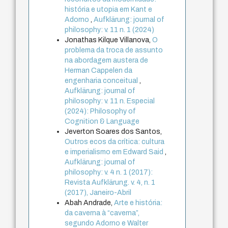
história e utopia em Kant e
Adorno
,
Aufklärung: journal of
philosophy: v. 11 n. 1 (2024)
Jonathas Kilque Villanova,
O
problema da troca de assunto
na abordagem austera de
Herman Cappelen da
engenharia conceitual
,
Aufklärung: journal of
philosophy: v. 11 n. Especial
(2024): Philosophy of
Cognition & Language
Jeverton Soares dos Santos,
Outros ecos da crítica: cultura
e imperialismo em Edward Said
,
Aufklärung: journal of
philosophy: v. 4 n. 1 (2017):
Revista Aufklärung. v. 4, n. 1
(2017), Janeiro-Abril
Abah Andrade,
Arte e história:
da caverna à “caverna”,
segundo Adorno e Walter