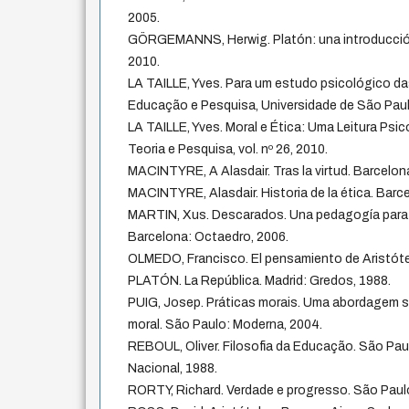
2005.
GÖRGEMANNS, Herwig. Platón: una introducción.
2010.
LA TAILLE, Yves. Para um estudo psicológico das
Educação e Pesquisa, Universidade de São Paul
LA TAILLE, Yves. Moral e Ética: Uma Leitura Psi
Teoria e Pesquisa, vol. nº 26, 2010.
MACINTYRE, A Alasdair. Tras la virtud. Barcelona
MACINTYRE, Alasdair. Historia de la ética. Barc
MARTIN, Xus. Descarados. Una pedagogía para
Barcelona: Octaedro, 2006.
OLMEDO, Francisco. El pensamiento de Aristótel
PLATÓN. La República. Madrid: Gredos, 1988.
PUIG, Josep. Práticas morais. Uma abordagem s
moral. São Paulo: Moderna, 2004.
REBOUL, Oliver. Filosofia da Educação. São Pa
Nacional, 1988.
RORTY, Richard. Verdade e progresso. São Paul