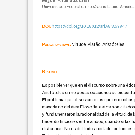
Miguel Ahumada Cristi
Universidade Federal da Integração Latino-Americ
DOI:
https://doi.org/10.18012/arf.v8i3.59847
Palavras-chave:
Virtude, Platão, Aristóteles
Resumo
Es posible ver que en el discurso sobre una ética
Aristóteles en no pocas ocasiones se presenta
El problema que observamos es que en muchas p
mayoría no del área Filosofía, estos son citado
y fundamentaron la racionalidad de la virtud, de la
hacer distinciones entre ambos, cuando sí las h
distancias. No es del todo acertado, entonces, 