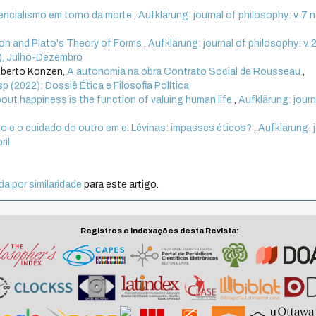
tencialismo em torno da morte
,
Aufklärung: journal of philosophy: v. 7 n
ion and Plato's Theory of Forms
,
Aufklärung: journal of philosophy: v. 2
15), Julho-Dezembro
oberto Konzen,
A autonomia na obra Contrato Social de Rousseau
,
esp (2022): Dossiê Ética e Filosofia Política
bout happiness is the function of valuing human life
,
Aufklärung: journ
o e o cuidado do outro em e. Lévinas: impasses éticos?
,
Aufklärung: 
ril
a por similaridade
para este artigo.
Registros e Indexações desta Revista: