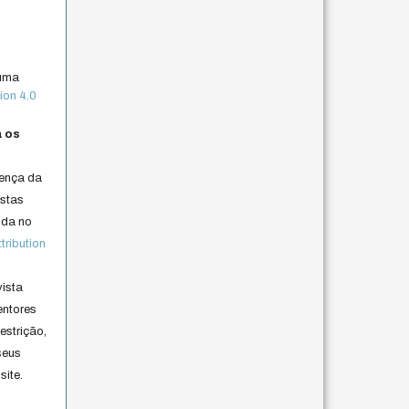
 uma
ion 4.0
a os
cença da
istas
lida no
ribution
vista
entores
estrição,
seus
site.