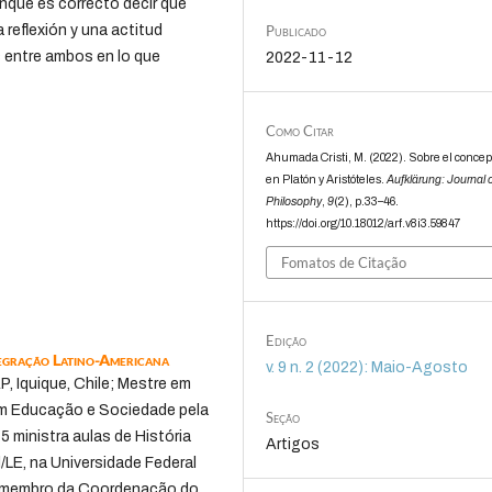
unque es correcto decir que
Publicado
 reflexión y una actitud
s entre ambos en lo que
2022-11-12
Como Citar
Ahumada Cristi, M. (2022). Sobre el concept
en Platón y Aristóteles.
Aufklärung: Journal 
Philosophy
,
9
(2), p.33–46.
https://doi.org/10.18012/arf.v8i3.59847
Fomatos de Citação
Edição
tegração Latino-Americana
v. 9 n. 2 (2022): Maio-Agosto
 Iquique, Chile; Mestre em
 em Educação e Sociedade pela
Seção
 ministra aulas de História
Artigos
LE, na Universidade Federal
é membro da Coordenação do