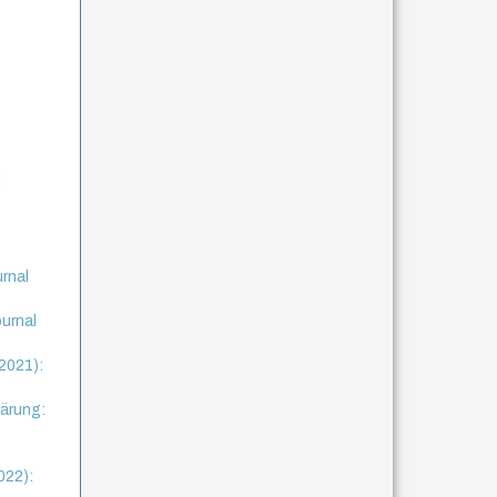
:
urnal
ournal
(2021):
lärung:
022):