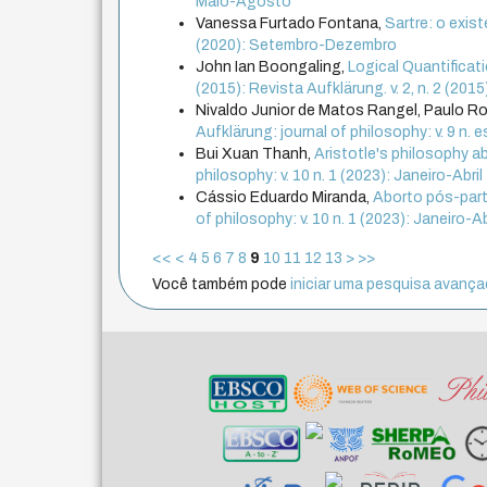
Maio-Agosto
Vanessa Furtado Fontana,
Sartre: o exis
(2020): Setembro-Dezembro
John Ian Boongaling,
Logical Quantificat
(2015): Revista Aufklärung. v. 2, n. 2 (20
Nivaldo Junior de Matos Rangel, Paulo R
Aufklärung: journal of philosophy: v. 9 n. 
Bui Xuan Thanh,
Aristotle's philosophy a
philosophy: v. 10 n. 1 (2023): Janeiro-Abril
Cássio Eduardo Miranda,
Aborto pós-part
of philosophy: v. 10 n. 1 (2023): Janeiro-Ab
<<
<
4
5
6
7
8
9
10
11
12
13
>
>>
Você também pode
iniciar uma pesquisa avançad