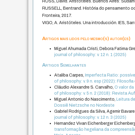
ROSS, David. Aristóteles. Buenos Aires: Sudame
RUSSELL, Bentrand. História do pensamento oci
Fronteira, 2017.
VIGO, A. Aristóteles. Una introducción. IES, San
Artigos mais lidos pelo mesmo(s) autor(es)
Miguel Ahumada Cristi, Debora Fatima Gre
journal of philosophy: v. 12 n. 1 (2025)
Artigos Semelhantes
Ataliba Carpes,
Imperfecta Ratio: possíve
of philosophy: v. 9 n. esp (2022): Filosof
Cláudio Alexandre S. Carvalho,
O valor d
of philosophy: v. 5 n. 2 (2018): Revista Au
Miguel Antonio do Nascimento,
Leitura d
Dossiê Nietzsche no Nordeste
Gabriel Rodrigues da Silva, Agemir Bavares
journal of philosophy: v. 12 n. 3 (2025)
Hernandez Vivan Eichenberger Eichenber
transformação hegeliana da compreensã