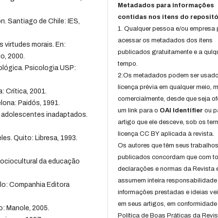
Metadados para informações
contidas nos itens do repositó
 Santiago de Chile: IES,
1. Qualquer pessoa e/ou empresa
acessar os metadados dos itens
 virtudes morais. En:
publicados gratuitamente e a qulq
o, 2000.
tempo.
cológica. Psicologia USP:
2.Os metadados podem ser usad
licença prévia em qualquer meio,
: Crítica, 2001.
comercialmente, desde que seja of
elona: Paidós, 1991.
um link para o
OAI Identifier
ou p
 adolescentes inadaptados.
artigo que ele desceve, sob os te
licença CC BY aplicada à revista.
es. Quito: Libresa, 1993.
Os autores que têm seus trabalho
publicados concordam que com t
ociocultural da educação
declarações e normas da Revista 
assumem inteira responsabilidade
ulo: Companhia Editora
informações prestadas e ideias ve
em seus artigos, em conformidade
o: Manole, 2005.
Política de Boas Práticas da Revis