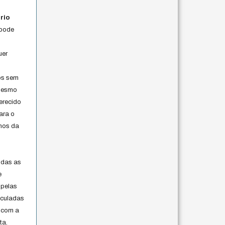
rio
 pode
uer
os sem
 mesmo
erecido
ara o
rmos da
s
odas as
e
 pelas
iculadas
 com a
ta.