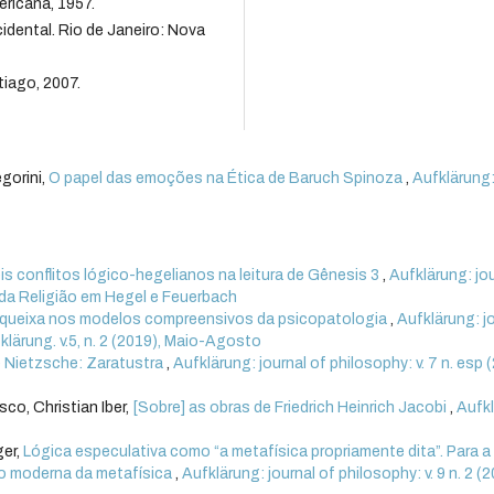
ricana, 1957.
dental. Rio de Janeiro: Nova
tiago, 2007.
gorini,
O papel das emoções na Ética de Baruch Spinoza
,
Aufklärung
is conflitos lógico-hegelianos na leitura de Gênesis 3
,
Aufklärung: jo
ia da Religião em Hegel e Feuerbach
a queixa nos modelos compreensivos da psicopatologia
,
Aufklärung: j
fklärung. v.5, n. 2 (2019), Maio-Agosto
e Nietzsche: Zaratustra
,
Aufklärung: journal of philosophy: v. 7 n. esp 
co, Christian Iber,
[Sobre] as obras de Friedrich Heinrich Jacobi
,
Aufk
ger,
Lógica especulativa como “a metafísica propriamente dita”. Para a
o moderna da metafísica
,
Aufklärung: journal of philosophy: v. 9 n. 2 (2