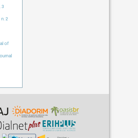
. 3
 n. 2
al of
journal