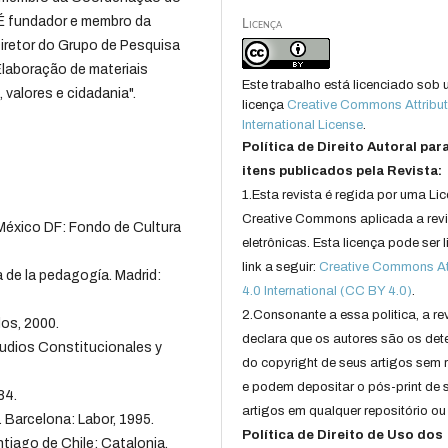
. É fundador e membro da
Licença
Diretor do Grupo de Pesquisa
boração de materiais
Este trabalho está licenciado sob
 valores e cidadania".
licença
Creative Commons Attribut
International License
.
Política de Direito Autoral par
itens publicados pela Revista:
1.Esta revista é regida por uma Li
Creative Commons aplicada a rev
México DF: Fondo de Cultura
eletrônicas. Esta licença pode ser 
link a seguir:
Creative Commons Att
de la pedagogía. Madrid:
4.0 International (CC BY 4.0)
.
2.Consonante a essa politica, a re
os, 2000.
declara que os autores são os det
udios Constitucionales y
do copyright de seus artigos sem r
e podem depositar o pós-print de 
84.
artigos em qualquer repositório ou 
 Barcelona: Labor, 1995.
Política de Direito de Uso dos
ntiago de Chile: Catalonia,