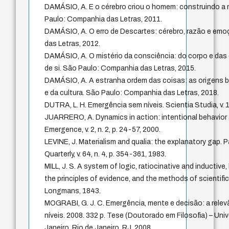
DAMÁSIO, A. E o cérebro criou o homem: construindo a
Paulo: Companhia das Letras, 2011.
DAMÁSIO, A. O erro de Descartes: cérebro, razão e em
das Letras, 2012.
DAMÁSIO, A. O mistério da consciência: do corpo e d
de si. São Paulo: Companhia das Letras, 2015.
DAMÁSIO, A. A estranha ordem das coisas: as origens 
e da cultura. São Paulo: Companhia das Letras, 2018.
DUTRA, L. H. Emergência sem níveis. Scientia Studia, v. 13
JUARRERO, A. Dynamics in action: intentional behavior
Emergence, v. 2, n. 2, p. 24-57, 2000.
LEVINE, J. Materialism and qualia: the explanatory gap. P
Quarterly, v. 64, n. 4, p. 354-361, 1983.
MILL, J. S. A system of logic, ratiocinative and inductiv
the principles of evidence, and the methods of scientifi
Longmans, 1843.
MOGRABI, G. J. C. Emergência, mente e decisão: a relev
níveis. 2008. 332 p. Tese (Doutorado em Filosofia) – Uni
Janeiro, Rio de Janeiro, RJ, 2008.