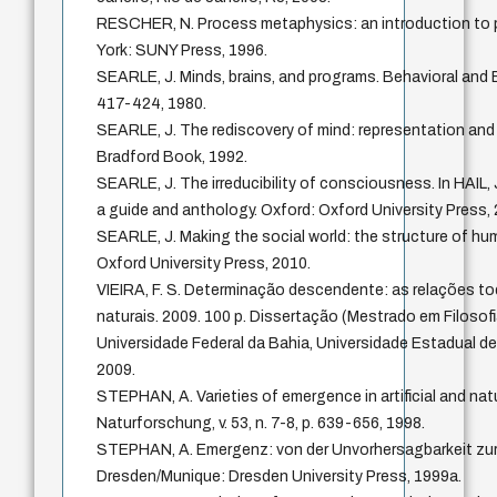
RESCHER, N. Process metaphysics: an introduction to 
York: SUNY Press, 1996.
SEARLE, J. Minds, brains, and programs. Behavioral and Bra
417-424, 1980.
SEARLE, J. The rediscovery of mind: representation and
Bradford Book, 1992.
SEARLE, J. The irreducibility of consciousness. In HAIL, 
a guide and anthology. Oxford: Oxford University Press,
SEARLE, J. Making the social world: the structure of hum
Oxford University Press, 2010.
VIEIRA, F. S. Determinação descendente: as relações t
naturais. 2009. 100 p. Dissertação (Mestrado em Filosofi
Universidade Federal da Bahia, Universidade Estadual de
2009.
STEPHAN, A. Varieties of emergence in artificial and natu
Naturforschung, v. 53, n. 7-8, p. 639-656, 1998.
STEPHAN, A. Emergenz: von der Unvorhersagbarkeit zur
Dresden/Munique: Dresden University Press, 1999a.