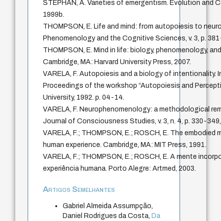
STEPHAN, A. Varieties of emergentism. Evolution and Cogn
1999b.
THOMPSON, E. Life and mind: from autopoiesis to neu
Phenomenology and the Cognitive Sciences, v. 3, p. 381
THOMPSON, E. Mind in life: biology, phenomenology, and
Cambridge, MA: Harvard University Press, 2007.
VARELA, F. Autopoiesis and a biology of intentionality. 
Proceedings of the workshop “Autopoiesis and Perceptio
University, 1992. p. 04-14.
VARELA, F. Neurophenomenology: a methodological reme
Journal of Consciousness Studies, v. 3, n. 4, p. 330-349
VARELA, F.; THOMPSON, E.; ROSCH, E. The embodied mi
human experience. Cambridge, MA: MIT Press, 1991.
VARELA, F.; THOMPSON, E.; ROSCH, E. A mente incorpor
experiência humana. Porto Alegre: Artmed, 2003.
Artigos Semelhantes
Gabriel Almeida Assumpção,
Daniel Rodrigues da Costa,
Da