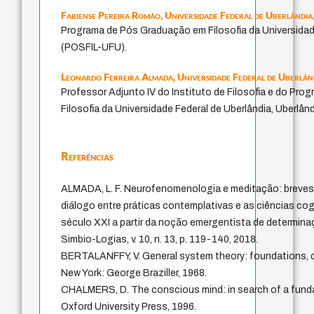
Fabiense Pereira Romão,
Universidade Federal de Uberlândia,
Programa de Pós Graduação em Filosofia da Universidad
(POSFIL-UFU).
Leonardo Ferreira Almada,
Universidade Federal de Uberlând
Professor Adjunto IV do Instituto de Filosofia e do Pr
Filosofia da Universidade Federal de Uberlândia, Uberlândi
Referências
ALMADA, L. F. Neurofenomenologia e meditação: breve
diálogo entre práticas contemplativas e as ciências cog
século XXI a partir da noção emergentista de determin
Simbio-Logias, v. 10, n. 13, p. 119-140, 2018.
BERTALANFFY, V. General system theory: foundations, d
New York: George Braziller, 1968.
CHALMERS, D. The conscious mind: in search of a funda
Oxford University Press, 1996.