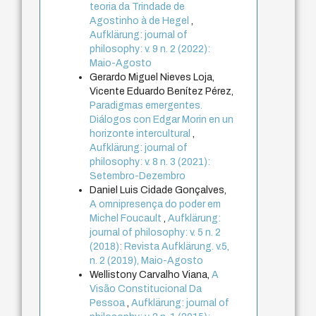
teoria da Trindade de
Agostinho à de Hegel
,
Aufklärung: journal of
philosophy: v. 9 n. 2 (2022):
Maio-Agosto
Gerardo Miguel Nieves Loja,
Vicente Eduardo Benítez Pérez,
Paradigmas emergentes.
Diálogos con Edgar Morin en un
horizonte intercultural
,
Aufklärung: journal of
philosophy: v. 8 n. 3 (2021):
Setembro-Dezembro
Daniel Luis Cidade Gonçalves,
A omnipresença do poder em
Michel Foucault
,
Aufklärung:
journal of philosophy: v. 5 n. 2
(2018): Revista Aufklärung. v.5,
n. 2 (2019), Maio-Agosto
Wellistony Carvalho Viana,
A
Visão Constitucional Da
Pessoa
,
Aufklärung: journal of