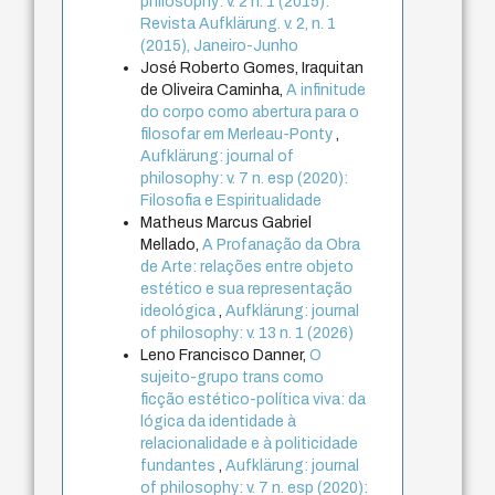
philosophy: v. 2 n. 1 (2015):
Revista Aufklärung. v. 2, n. 1
(2015), Janeiro-Junho
José Roberto Gomes, Iraquitan
de Oliveira Caminha,
A infinitude
do corpo como abertura para o
filosofar em Merleau-Ponty
,
Aufklärung: journal of
philosophy: v. 7 n. esp (2020):
Filosofia e Espiritualidade
Matheus Marcus Gabriel
Mellado,
A Profanação da Obra
de Arte: relações entre objeto
estético e sua representação
ideológica
,
Aufklärung: journal
of philosophy: v. 13 n. 1 (2026)
Leno Francisco Danner,
O
sujeito-grupo trans como
ficção estético-política viva: da
lógica da identidade à
relacionalidade e à politicidade
fundantes
,
Aufklärung: journal
of philosophy: v. 7 n. esp (2020):