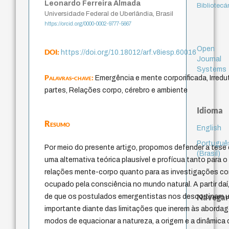
Leonardo Ferreira Almada
Bibliotecá
Universidade Federal de Uberlândia, Brasil
https://orcid.org/0000-0002-9777-5667
Open
DOI:
https://doi.org/10.18012/arf.v8iesp.60016
Journal
Systems
Palavras-chave:
Emergência e mente corporificada, Irredu
partes, Relações corpo, cérebro e ambiente
Idioma
Resumo
English
Portuguê
Por meio do presente artigo, propomos defender a tese
(Brasil)
uma alternativa teórica plausível e profícua tanto para
relações mente-corpo quanto para as investigações co
ocupado pela consciência no mundo natural. A partir da
Navegar
de que os postulados emergentistas nos descortinam um
importante diante das limitações que inerem às aborda
modos de equacionar a natureza, a origem e a dinâmica 