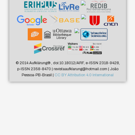
© 2014 Aufklärung
®
, doi:10.18012/ARF, e-ISSN 2318-9428,
p-ISSN 2358-8470 | revistaaufklarung@hotmail.com | João
Pessoa-PB-Brasil |
CC BY Attribution 4.0 International