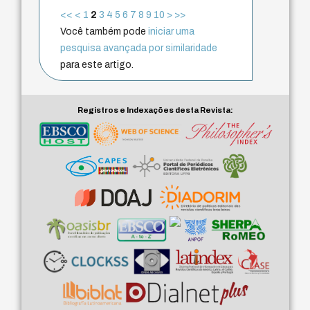
<<
<
1
2
3
4
5
6
7
8
9
10
>
>>
Você também pode
iniciar uma
pesquisa avançada por similaridade
para este artigo.
Registros e Indexações desta Revista: