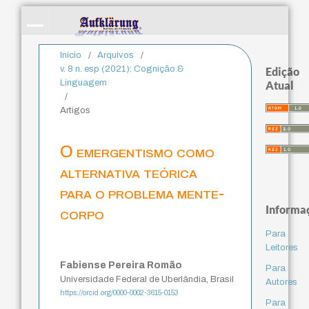
Início
/
Arquivos
/
v. 8 n. esp (2021): Cognição &
Edição
Linguagem
Atual
/
Artigos
O emergentismo como
alternativa teórica
para o problema mente-
Informa
corpo
Para
Leitores
Fabiense Pereira Romão
Para
Universidade Federal de Uberlândia, Brasil
Autores
https://orcid.org/0000-0002-3615-0153
Para