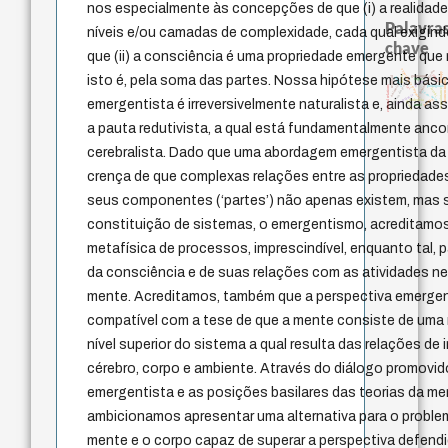
nos especialmente às concepções de que (i) a realidade 
Palavras
níveis e/ou camadas de complexidade, cada qual exigindo
chave
que (ii) a consciência é uma propriedade emergente que 
experiência temporal
fundamentalismo
therapy
idade
isto é, pela soma das partes. Nossa hipótese mais básic
guayaquil
leyes
realidad
palavra
logos
homem-medida
género
metafísica do tempo
protágoras
animais
external relations
lei
jacobi
acquaintance
j.c.m. neto
intolerância
perdón
emergentista é irreversivelmente naturalista e, ainda 
violencia
desejo
mind
bataille
a pauta redutivista, a qual está fundamentalmente anc
cerebralista. Dado que uma abordagem emergentista da
crença de que complexas relações entre as propriedades
seus componentes (‘partes’) não apenas existem, mas 
constituição de sistemas, o emergentismo, acreditamos
metafísica de processos, imprescindível, enquanto tal,
da consciência e de suas relações com as atividades ne
mente. Acreditamos, também que a perspectiva emergen
compatível com a tese de que a mente consiste de uma
nível superior do sistema a qual resulta das relações de
cérebro, corpo e ambiente. Através do diálogo promovido
emergentista e as posições basilares das teorias da men
ambicionamos apresentar uma alternativa para o proble
mente e o corpo capaz de superar a perspectiva defend