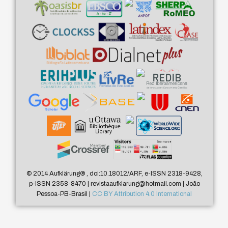
© 2014 Aufklärung
®
, doi:10.18012/ARF, e-ISSN 2318-9428,
p-ISSN 2358-8470 | revistaaufklarung@hotmail.com | João
Pessoa-PB-Brasil |
CC BY Attribution 4.0 International