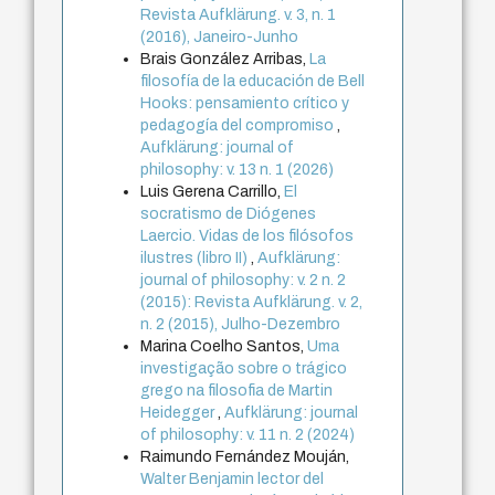
Revista Aufklärung. v. 3, n. 1
(2016), Janeiro-Junho
Brais González Arribas,
La
filosofía de la educación de Bell
Hooks: pensamiento crítico y
pedagogía del compromiso
,
Aufklärung: journal of
philosophy: v. 13 n. 1 (2026)
Luis Gerena Carrillo,
El
socratismo de Diógenes
Laercio. Vidas de los filósofos
ilustres (libro II)
,
Aufklärung:
journal of philosophy: v. 2 n. 2
(2015): Revista Aufklärung. v. 2,
n. 2 (2015), Julho-Dezembro
Marina Coelho Santos,
Uma
investigação sobre o trágico
grego na filosofia de Martin
Heidegger
,
Aufklärung: journal
of philosophy: v. 11 n. 2 (2024)
Raimundo Fernández Mouján,
Walter Benjamin lector del