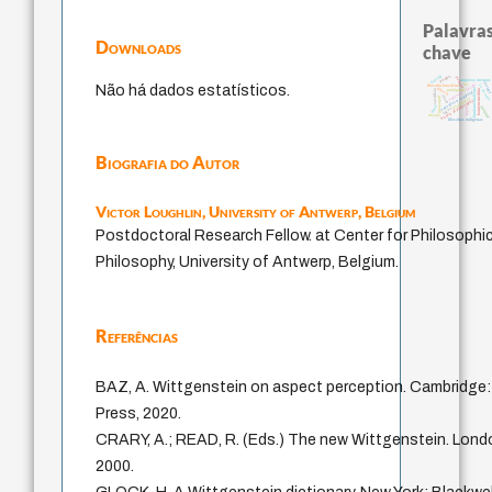
Palavras
Downloads
chave
perdón
bataille
palavra
arquivos mentais
therap
jacobi
j.c.m. neto
lei
Não há dados estatísticos.
filosofia brasileira
género
fundamentalismo
homem-medida
sacrifício
protágoras
experiência temporal
violencia
idade
guayaquil
intolerância
history of philosophy
mind
realidad
leyes
logos
desejo
filosofias indígenas
Biografia do Autor
Victor Loughlin,
University of Antwerp, Belgium
Postdoctoral Research Fellow. at Center for Philosophic
Philosophy, University of Antwerp, Belgium.
Referências
BAZ, A. Wittgenstein on aspect perception. Cambridge:
Press, 2020.
CRARY, A.; READ, R. (Eds.) The new Wittgenstein. Lond
2000.