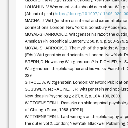
GLOCK, H. A Wittgenstein dictionary. New York: Blackwel
LOUGHLIN, V. Why enactivists should care about Wittgen
(Ahead of print)
https://doi.org/10.1007/s11406-020-0
MACHA, J. Wittgenstein on internal and external relations
connections. London; New York: Bloomsbury Academic, 
MOYAL-SHARROCK, D. Wittgenstein’s razor: the cutting
American Philosophical Quarterly, v. 50, n. 3, p. 263-279, 
MOYAL-SHARROCK, D. The myth of the quietist Wittgenste
(Eds.) Wittgenstein and scientism. London; New York: R
STERN, D. How many Wittgensteins? In: PICHLER, A.; S
Wittgenstein: the philosopher and his works. Frankfurt: 
229.
STROLL, A. Wittgenstein. London: Oneworld Publication
SUSSWEIN, N.; RACINE, T. R. Wittgenstein and not-just
New Ideas in Psychology, v. 27, n. 2, p. 184-196, 2009.
WITTGENSTEIN, L. Remarks on philosophical psychology 
of Chicago Press, 1988. (RPP II)
WITTGENSTEIN, L. Last writings on the philosophy of p
the outer, vol 2. London; New York: Blackwell Publishing, 