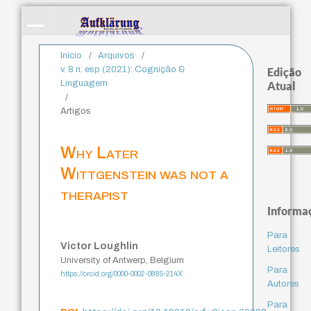
Início
/
Arquivos
/
v. 8 n. esp (2021): Cognição &
Edição
Linguagem
Atual
/
Artigos
Why Later
Wittgenstein was not a
therapist
Informa
Para
Victor Loughlin
Leitores
University of Antwerp, Belgium
Para
https://orcid.org/0000-0002-0885-214X
Autores
Para