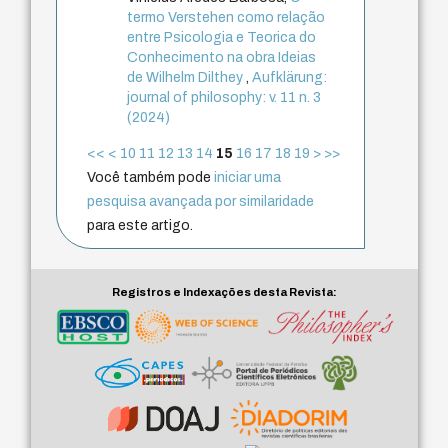
termo Verstehen como relação
entre Psicologia e Teorica do
Conhecimento na obra Ideias
de Wilhelm Dilthey
,
Aufklärung:
journal of philosophy: v. 11 n. 3
(2024)
<<
<
10
11
12
13
14
15
16
17
18
19
>
>>
Você também pode
iniciar uma
pesquisa avançada por similaridade
para este artigo.
Registros e Indexações desta Revista: