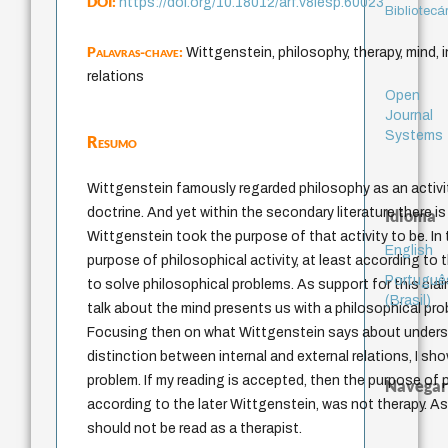
DOI:
https://doi.org/10.18012/arf.v8iesp.60023
Bibliotecá
Palavras-chave:
Wittgenstein, philosophy, therapy, mind, i
relations
Open
Journal
Systems
Resumo
Wittgenstein famously regarded philosophy as an activi
doctrine. And yet within the secondary literature there i
Idioma
Wittgenstein took the purpose of that activity to be. In t
English
purpose of philosophical activity, at least according to
Portuguê
to solve philosophical problems. As support for this clai
(Brasil)
talk about the mind presents us with a philosophical pr
Focusing then on what Wittgenstein says about unders
distinction between internal and external relations, I s
problem. If my reading is accepted, then the purpose of p
Navegar
according to the later Wittgenstein, was not therapy. As
should not be read as a therapist.