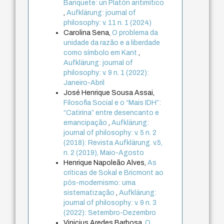
Banquete: un Platón antimítico
,
Aufklärung: journal of
philosophy: v. 11 n. 1 (2024)
Carolina Sena,
O problema da
unidade da razão e a liberdade
como símbolo em Kant
,
Aufklärung: journal of
philosophy: v. 9 n. 1 (2022):
Janeiro-Abril
José Henrique Sousa Assai,
Filosofia Social e o “Mais IDH”:
“Catirina” entre desencanto e
emancipação
,
Aufklärung:
journal of philosophy: v. 5 n. 2
(2018): Revista Aufklärung. v.5,
n. 2 (2019), Maio-Agosto
Henrique Napoleão Alves,
As
críticas de Sokal e Bricmont ao
pós-modernismo: uma
sistematização
,
Aufklärung:
journal of philosophy: v. 9 n. 3
(2022): Setembro-Dezembro
Vinicius Aredes Barbosa,
O