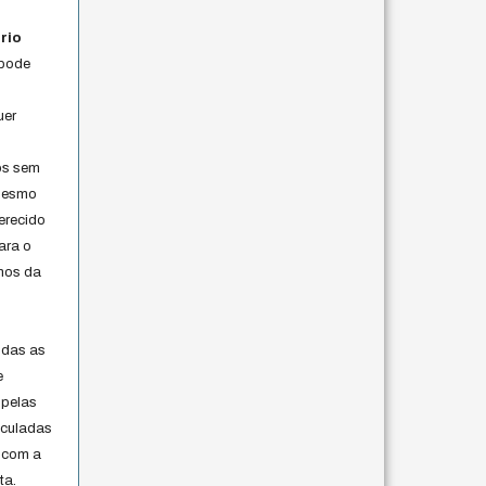
rio
 pode
uer
os sem
 mesmo
erecido
ara o
rmos da
s
odas as
e
 pelas
iculadas
 com a
ta.