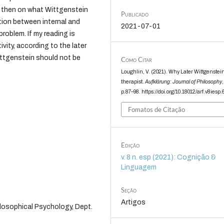
g then on what Wittgenstein
Publicado
tion between internal and
2021-07-01
problem. If my reading is
vity, according to the later
ittgenstein should not be
Como Citar
Loughlin, V. (2021). Why Later Wittgenstei
therapist.
Aufklärung: Journal of Philosophy
p.87–98. https://doi.org/10.18012/arf.v8iesp
Fomatos de Citação
Edição
v. 8 n. esp (2021): Cognição &
Linguagem
Seção
Artigos
ilosophical Psychology, Dept.