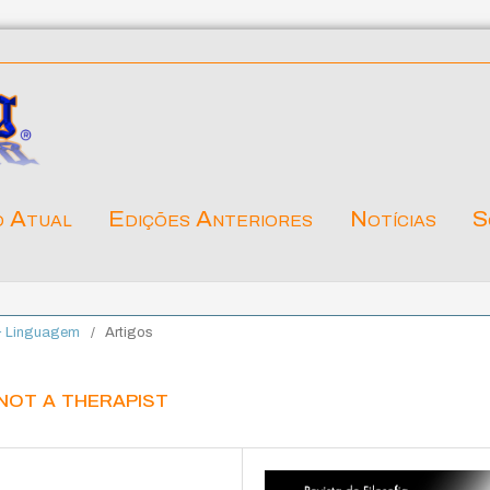
o Atual
Edições Anteriores
Notícias
S
 & Linguagem
/
Artigos
not a therapist