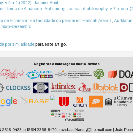
: v. 9 n. 1 (2022): Janeiro-Abril
a: em torno de A náusea
,
Aufklärung: journal of philosophy: v. 7 n. esp. (
ura de Eichmann e a faculdade do pensar em Hannah Arendt
,
Aufklärun
Setembro-Dezembro
a por similaridade
para este artigo.
Registros e Indexações desta Revista:
N 2318-9428, p-ISSN 2358-8470 | revistaaufklarung@hotmail.com | João Pesso