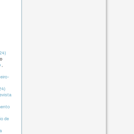
024)
to
o
,
neiro-
24)
Revista
mento
io de
a