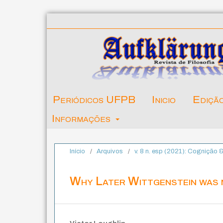
Periódicos UFPB
Inicio
Ediçã
Informações
Início
/
Arquivos
/
v. 8 n. esp (2021): Cognição
Why Later Wittgenstein was 