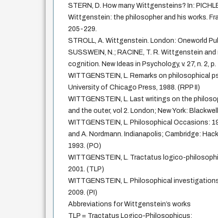
STERN, D. How many Wittgensteins? In: PICHLE
Wittgenstein: the philosopher and his works. Fra
205-229.
STROLL, A. Wittgenstein. London: Oneworld Pub
SUSSWEIN, N.; RACINE, T. R. Wittgenstein and 
cognition. New Ideas in Psychology, v. 27, n. 2, p
WITTGENSTEIN, L. Remarks on philosophical psy
University of Chicago Press, 1988. (RPP II)
WITTGENSTEIN, L. Last writings on the philoso
and the outer, vol 2. London; New York: Blackwell
WITTGENSTEIN, L. Philosophical Occasions: 19
and A. Nordmann. Indianapolis; Cambridge: Hac
1993. (PO)
WITTGENSTEIN, L. Tractatus logico-philosophi
2001. (TLP)
WITTGENSTEIN, L. Philosophical investigations.
2009. (PI)
Abbreviations for Wittgenstein’s works
TLP = Tractatus Logico-Philosophicus;