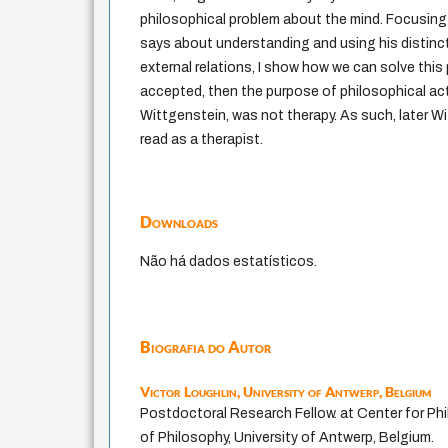
philosophical problem about the mind. Focusin
says about understanding and using his distinc
external relations, I show how we can solve this 
accepted, then the purpose of philosophical acti
Wittgenstein, was not therapy. As such, later W
read as a therapist.
Downloads
Não há dados estatísticos.
Biografia do Autor
Victor Loughlin,
University of Antwerp, Belgium
Postdoctoral Research Fellow. at Center for Ph
of Philosophy, University of Antwerp, Belgium.