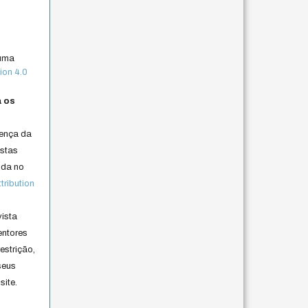
 uma
ion 4.0
a os
cença da
istas
lida no
ribution
vista
entores
estrição,
seus
site.