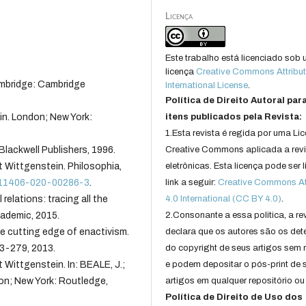
Licença
Este trabalho está licenciado sob
licença
Creative Commons Attribut
ambridge: Cambridge
International License
.
Política de Direito Autoral par
in. London; New York:
itens publicados pela Revista:
1.Esta revista é regida por uma Li
Blackwell Publishers, 1996.
Creative Commons aplicada a rev
 Wittgenstein. Philosophia,
eletrônicas. Esta licença pode ser 
/s11406-020-00286-3
.
link a seguir:
Creative Commons Att
relations: tracing all the
4.0 International (CC BY 4.0)
.
ademic, 2015.
2.Consonante a essa politica, a re
 cutting edge of enactivism.
declara que os autores são os det
263-279, 2013.
do copyright de seus artigos sem r
ittgenstein. In: BEALE, J.;
e podem depositar o pós-print de 
don; New York: Routledge,
artigos em qualquer repositório ou 
Política de Direito de Uso dos