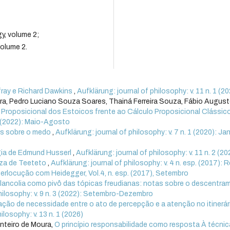
y, volume 2;
volume 2.
fray e Richard Dawkins
,
Aufklärung: journal of philosophy: v. 11 n. 1 (2
ra, Pedro Luciano Souza Soares, Thainá Ferreira Souza, Fábio Augus
a Proposicional dos Estoicos frente ao Cálculo Proposicional Clássic
 2 (2022): Maio-Agosto
es sobre o medo
,
Aufklärung: journal of philosophy: v. 7 n. 1 (2020): Ja
ia de Edmund Husserl
,
Aufklärung: journal of philosophy: v. 11 n. 2 (20
eza de Teeteto
,
Aufklärung: journal of philosophy: v. 4 n. esp. (2017): 
erlocução com Heidegger, Vol.4, n. esp. (2017), Setembro
lancolia como pivô das tópicas freudianas: notas sobre o descentra
philosophy: v. 9 n. 3 (2022): Setembro-Dezembro
lação de necessidade entre o ato de percepção e a atenção no itinerár
ilosophy: v. 13 n. 1 (2026)
nteiro de Moura,
O princípio responsabilidade como resposta À técnic