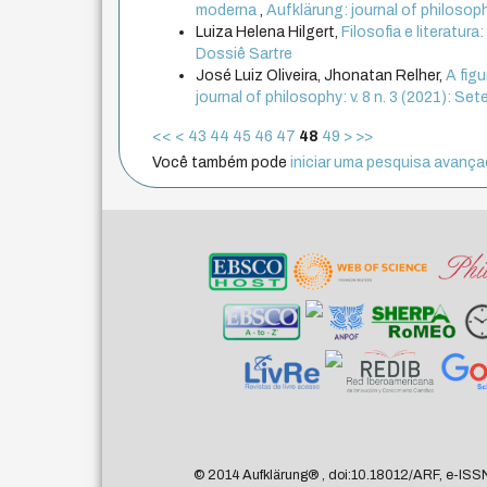
moderna
,
Aufklärung: journal of philosophy
Luiza Helena Hilgert,
Filosofia e literatur
Dossiê Sartre
José Luiz Oliveira, Jhonatan Relher,
A fig
journal of philosophy: v. 8 n. 3 (2021): 
<<
<
43
44
45
46
47
48
49
>
>>
Você também pode
iniciar uma pesquisa avançad
© 2014 Aufklärung
®
, doi:10.18012/ARF, e-ISS