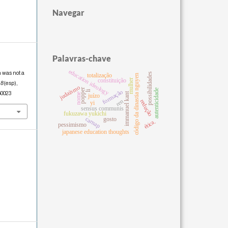
Navegar
Palavras-chave
education ideology
n was not a
possibilidades
totalização
código da dinastia nguyen
mulher
constituição
,
8
(esp),
judaísmo
popper
autenticidade
formação
li
.60023
immanuel kant
nome
juízo
ren
redução
yi
sensus communis
fukuzawa yukichi
carnap
gosto
ética.
pessimismo
japanese education thoughts