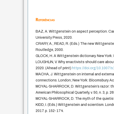
Referências
BAZ, A. Wittgenstein on aspect perception. C
University Press, 2020.
CRARY, A.; READ, R. (Eds.) The new Wittgenste
Routledge, 2000.
GLOCK, H. A Wittgenstein dictionary. New York: 
LOUGHLIN, V. Why enactivists should care about
2020. (Ahead of print)
https://doi.org/10.1007
MACHA, J. Wittgenstein on internal and external 
connections. London; New York: Bloomsbury Ac
MOYAL-SHARROCK, D. Wittgenstein’s razor: the
American Philosophical Quarterly, v. 50, n. 3, p. 
MOYAL-SHARROCK, D. The myth of the quietist W
KIDD, I. (Eds.) Wittgenstein and scientism. Lon
2017. p. 152-174.