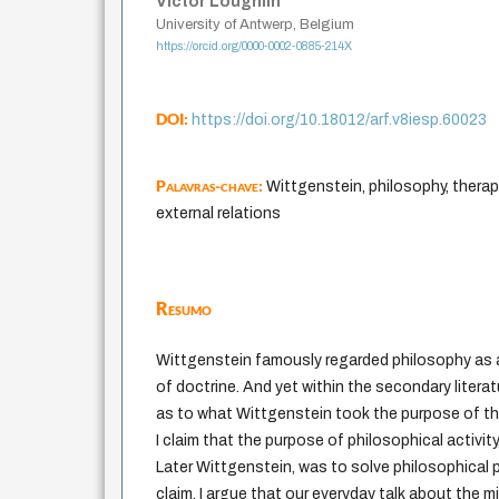
Victor Loughlin
University of Antwerp, Belgium
https://orcid.org/0000-0002-0885-214X
DOI:
https://doi.org/10.18012/arf.v8iesp.60023
Palavras-chave:
Wittgenstein, philosophy, therapy,
external relations
Resumo
Wittgenstein famously regarded philosophy as a
of doctrine. And yet within the secondary literat
as to what Wittgenstein took the purpose of that 
I claim that the purpose of philosophical activity
Later Wittgenstein, was to solve philosophical 
claim, I argue that our everyday talk about the m