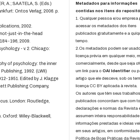
R, A.; SAATELA, S. (Eds.)
Metadados para informações
nkfurt: Ontos Verlag, 2006. p.
contidas nos itens do repositó
1. Qualquer pessoa e/ou empresa
lications, 2002.
acessar os metadados dos itens
not-just-in-the-head
publicados gratuitamente e a qulq
. 184-196, 2009.
tempo.
chology - v. 2. Chicago:
2.Os metadados podem ser usad
licença prévia em qualquer meio,
phy of psychology: the inner
comercialmente, desde que seja of
 Publishing, 1992. (LWII)
um link para o
OAI Identifier
ou p
12-1951. Edited by J. Klagge
artigo que ele desceve, sob os te
kett Publishing Company,
licença CC BY aplicada à revista.
Os autores que têm seus trabalho
cus. London: Routledge,
publicados concordam que com t
declarações e normas da Revista 
 Oxford: Wiley-Blackwell,
assumem inteira responsabilidade
informações prestadas e ideias ve
em seus artigos, em conformidade
Política de Boas Práticas da Revis