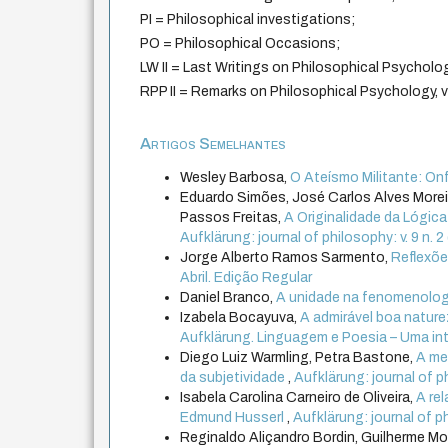
PI = Philosophical investigations;
PO = Philosophical Occasions;
LW II = Last Writings on Philosophical Psycholog
RPP II = Remarks on Philosophical Psychology, 
Artigos Semelhantes
Wesley Barbosa,
O Ateísmo Militante: On
Eduardo Simões, José Carlos Alves Morei
Passos Freitas,
A Originalidade da Lógic
Aufklärung: journal of philosophy: v. 9 n.
Jorge Alberto Ramos Sarmento,
Reflexõ
Abril. Edição Regular
Daniel Branco,
A unidade na fenomenolog
Izabela Bocayuva,
A admirável boa natur
Aufklärung. Linguagem e Poesia – Uma int
Diego Luiz Warmling, Petra Bastone,
A me
da subjetividade
,
Aufklärung: journal of 
Isabela Carolina Carneiro de Oliveira,
A re
Edmund Husserl
,
Aufklärung: journal of ph
Reginaldo Aliçandro Bordin, Guilherme Mo