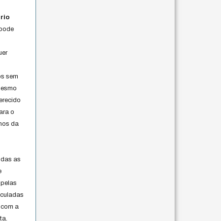
rio
 pode
uer
os sem
 mesmo
erecido
ara o
rmos da
s
odas as
e
 pelas
iculadas
 com a
ta.