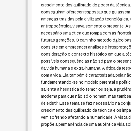
crescimento desiquilibrado do poder da técnica,
conseguiram oferecer respostas que guiassem
ameaças trazidas pela civilização tecnológica. 
antropocêntrica visava somente o presente. As
necessário uma ética que rompa com as frontei
futuras gerações. O caminho metodológico ba
consiste em empreender análises e interpretaç
consideração o contexto histórico em que a té
possíveis consequências não só para o present
da vida humana e extra-humana. A ética da resp
com a vida. Ela também é caracterizada pela nã
fundamentando-se no modelo parental e político
salienta a heurística do temor, ou seja, a prudên
moderna para que não só o homem, mas também 
de existir. Esse tema se faz necessário na conj
crescimento desiquilibrado da técnica e os imp
vem sofrendo afetando a humanidade. À vista di
propõe a permanência de uma autêntica vida sobr