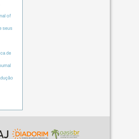
,
nal of
e seus
ica de
ournal
radução