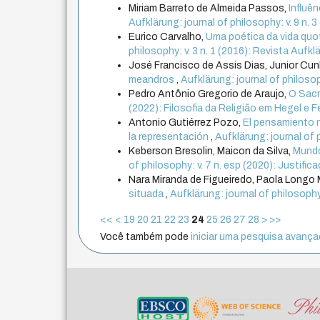
Miriam Barreto de Almeida Passos,
Influê
Aufklärung: journal of philosophy: v. 9 n
Eurico Carvalho,
Uma poética da vida quot
philosophy: v. 3 n. 1 (2016): Revista Aufklä
José Francisco de Assis Dias, Junior Cu
meandros
,
Aufklärung: journal of philosop
Pedro Antônio Gregorio de Araujo,
O Sacr
(2022): Filosofia da Religião em Hegel e 
Antonio Gutiérrez Pozo,
El pensamiento n
la representación
,
Aufklärung: journal of 
Keberson Bresolin, Maicon da Silva,
Mundo
of philosophy: v. 7 n. esp (2020): Justific
Nara Miranda de Figueiredo, Paola Longo
situada
,
Aufklärung: journal of philosophy:
<<
<
19
20
21
22
23
24
25
26
27
28
>
>>
Você também pode
iniciar uma pesquisa avançad