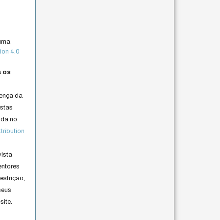
 uma
ion 4.0
a os
cença da
istas
lida no
ribution
vista
entores
estrição,
seus
site.