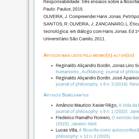
Responsabilidade: três ensaios sobre a filosofi
Paulo: Paulus, 2015.
OLIVEIRA, J. Compreender Hans Jonas. Petrópoli
SANTOS, R; OLIVEIRA, J; ZANCANARO, L. Ética 
tecnológica: em diálogo com Hans Jonas. Ed 1ª
Universitário São Camilo, 2011.
Artigos mais lidos pelo mesmo(s) autor(es)
Reginaldo Aliçandro Bordin, Jonas Lino S
humanismo
,
Aufklärung: journal of philos
Reginaldo Aliçandro Bordin, José Apareci
journal of philosophy: v. 6 n. 3 (2019): Re
Artigos Semelhantes
Amâncio Maurício Xavier Rêgo,
A Vida da
journal of philosophy: v. 9 n. 1 (2022): Jane
Frederico Ramalho Romero,
O sentido da
(2023): Janeiro-Abril
Lucas Villa,
A filosofia como autoconfiss
philosophy: v. 12 n. 2 (2025)