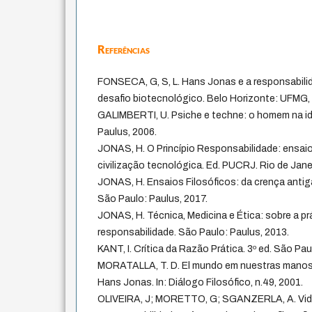
Referências
FONSECA, G, S, L. Hans Jonas e a responsabil
desafio biotecnológico. Belo Horizonte: UFMG,
GALIMBERTI, U. Psiche e techne: o homem na id
Paulus, 2006.
JONAS, H. O Princípio Responsabilidade: ensaio
civilização tecnológica. Ed. PUCRJ. Rio de Jan
JONAS, H. Ensaios Filosóficos: da crença anti
São Paulo: Paulus, 2017.
JONAS, H. Técnica, Medicina e Ética: sobre a prá
responsabilidade. São Paulo: Paulus, 2013.
KANT, I. Crítica da Razão Prática. 3º ed. São Paul
MORATALLA, T. D. El mundo em nuestras manos: 
Hans Jonas. In: Diálogo Filosófico, n.49, 2001.
OLIVEIRA, J; MORETTO, G; SGANZERLA, A. Vida