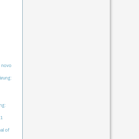
m novo
ärung:
ng:
 1
al of