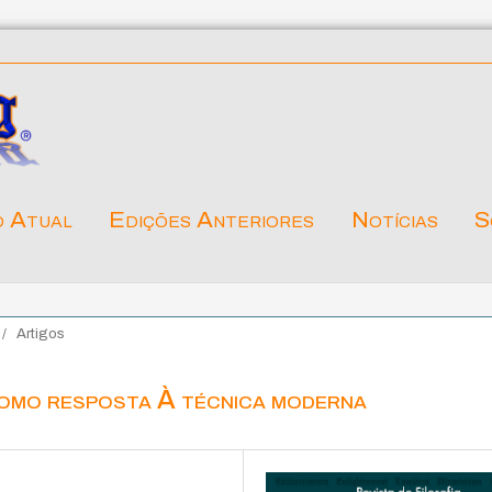
o Atual
Edições Anteriores
Notícias
S
/
Artigos
 como resposta À técnica moderna