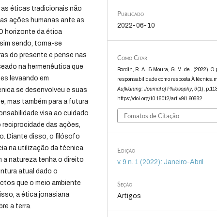
 as éticas tradicionais não
Publicado
 as ações humanas ante as
2022-06-10
O horizonte da ética
sim sendo, torna-se
ras do presente e pense nas
Como Citar
seado na hermenêutica que
Bordin, R. A., & Moura, G. M. de . (2022). O 
ões levaando em
responsabilidade como resposta À técnica 
Aufklärung: Journal of Philosophy
,
9
(1), p.11
cnica se desenvolveu e suas
https://doi.org/10.18012/arf.v9i1.60882
e, mas também para a futura
onsabilidade visa ao cuidado
Fomatos de Citação
o reciprocidade das ações,
. Diante disso, o filósofo
cia na utilização da técnica
Edição
a natureza tenha o direito
v. 9 n. 1 (2022): Janeiro-Abril
untura atual dado o
actos que o meio ambiente
Seção
sso, a ética jonasiana
Artigos
e a terra.