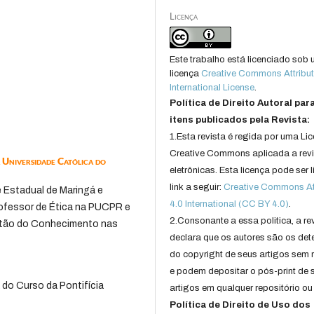
Licença
Este trabalho está licenciado sob
licença
Creative Commons Attribut
International License
.
Política de Direito Autoral par
itens publicados pela Revista:
1.Esta revista é regida por uma Li
Creative Commons aplicada a rev
 Universidade Católica do
eletrônicas. Esta licença pode ser 
link a seguir:
Creative Commons Att
 Estadual de Maringá e
4.0 International (CC BY 4.0)
.
rofessor de Ética na PUCPR e
2.Consonante a essa politica, a re
estão do Conhecimento nas
declara que os autores são os det
do copyright de seus artigos sem r
e podem depositar o pós-print de 
 do Curso da Pontifícia
artigos em qualquer repositório ou 
Política de Direito de Uso dos