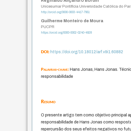
Reginaldo Aliçandro Bordin
Unicesumar Pontifícia Universidade Católica do Pa
http://orcid.org/0000-0003-4417-7951
Guilherme Monteiro de Moura
PUCPR
https://orcid.org/0000-0002-0240-4928
DOI:
https://doi.org/10.18012/arf.v9i1.60882
Palavras-chave:
Hans Jonas, Hans Jonas. Técnic
responsabilidade
Resumo
O presente artigo tem como objetivo principal a
responsabilidade de Hans Jonas como resposta
repercursão dos seus efeitos negativos no futu