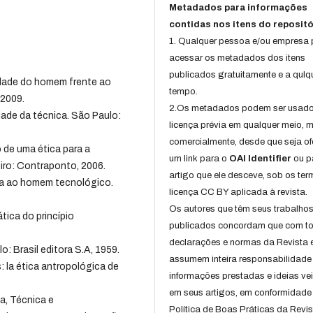
Metadados para informações
contidas nos itens do repositó
1. Qualquer pessoa e/ou empresa
acessar os metadados dos itens
publicados gratuitamente e a qulq
idade do homem frente ao
tempo.
 2009.
2.Os metadados podem ser usad
ade da técnica. São Paulo:
licença prévia em qualquer meio,
comercialmente, desde que seja of
 de uma ética para a
um link para o
OAI Identifier
ou p
eiro: Contraponto, 2006.
artigo que ele desceve, sob os te
ga ao homem tecnológico.
licença CC BY aplicada à revista.
Os autores que têm seus trabalho
tica do princípio
publicados concordam que com t
declarações e normas da Revista 
o: Brasil editora S.A, 1959.
assumem inteira responsabilidade
la ética antropológica de
informações prestadas e ideias ve
em seus artigos, em conformidade
, Técnica e
Política de Boas Práticas da Revis