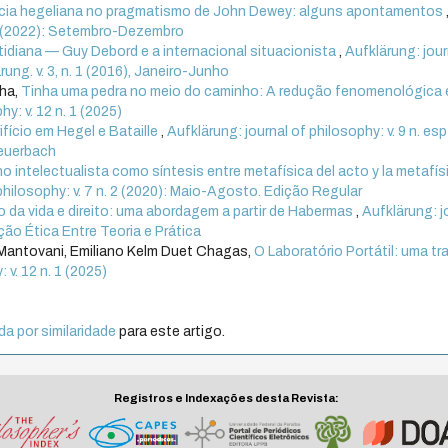
ncia hegeliana no pragmatismo de John Dewey: alguns apontamentos
. 3 (2022): Setembro-Dezembro
idiana — Guy Debord e a internacional situacionista
,
Aufklärung: jour
rung. v. 3, n. 1 (2016), Janeiro-Junho
nha,
Tinha uma pedra no meio do caminho: A redução fenomenológica 
hy: v. 12 n. 1 (2025)
ifício em Hegel e Bataille
,
Aufklärung: journal of philosophy: v. 9 n. esp
Feuerbach
o intelectualista como síntesis entre metafísica del acto y la metafís
philosophy: v. 7 n. 2 (2020): Maio-Agosto. Edição Regular
 da vida e direito: uma abordagem a partir de Habermas
,
Aufklärung: j
ação Ética Entre Teoria e Prática
 Mantovani, Emiliano Kelm Duet Chagas,
O Laboratório Portátil: uma t
 v. 12 n. 1 (2025)
a por similaridade
para este artigo.
Registros e Indexações desta Revista: