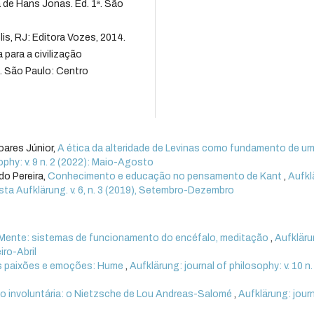
a de Hans Jonas. Ed. 1ª. São
s, RJ: Editora Vozes, 2014.
para a civilização
. São Paulo: Centro
oares Júnior,
A ética da alteridade de Levinas como fundamento de u
ophy: v. 9 n. 2 (2022): Maio-Agosto
do Pereira,
Conhecimento e educação no pensamento de Kant
,
Aufkl
vista Aufklärung. v. 6, n. 3 (2019), Setembro-Dezembro
 Mente: sistemas de funcionamento do encéfalo, meditação
,
Aufkläru
iro-Abril
s paixões e emoções: Hume
,
Aufklärung: journal of philosophy: v. 10 n.
ão involuntária: o Nietzsche de Lou Andreas-Salomé
,
Aufklärung: journ