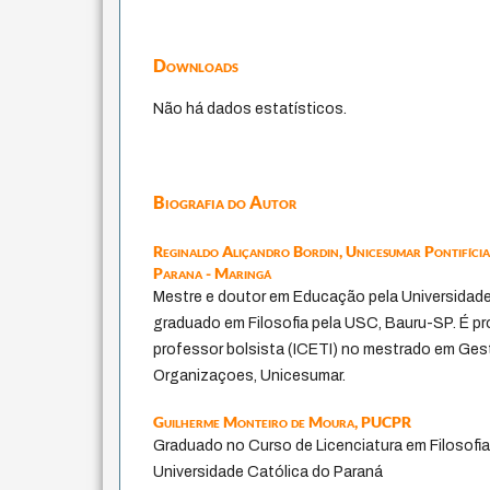
Downloads
Não há dados estatísticos.
Biografia do Autor
Reginaldo Aliçandro Bordin,
Unicesumar Pontifícia
Parana - Maringá
Mestre e doutor em Educação pela Universidade
graduado em Filosofia pela USC, Bauru-SP. É p
professor bolsista (ICETI) no mestrado em G
Organizaçoes, Unicesumar.
Guilherme Monteiro de Moura,
PUCPR
Graduado no Curso de Licenciatura em Filosofia
Universidade Católica do Paraná