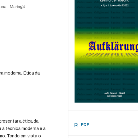
rana - Maringá
a moderna, Ética da
presentar a ética da
PDF
 à técnica moderna e a
ro. Tendo em vista o