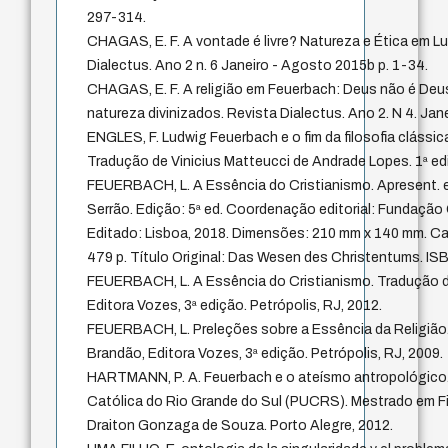
297-314.
CHAGAS, E. F. A vontade é livre? Natureza e Ética em L
Dialectus. Ano 2 n. 6 Janeiro - Agosto 2015b p. 1-34.
CHAGAS, E. F. A religião em Feuerbach: Deus não é De
natureza divinizados. Revista Dialectus. Ano 2. N 4. Jan
ENGLES, F. Ludwig Feuerbach e o fim da filosofia clássi
Tradução de Vinicius Matteucci de Andrade Lopes. 1ª ed
FEUERBACH, L. A Essência do Cristianismo. Apresent. e 
Serrão. Edição: 5ª ed. Coordenação editorial: Fundação
Editado: Lisboa, 2018. Dimensões: 210 mm x 140 mm. C
479 p. Título Original: Das Wesen des Christentums. 
FEUERBACH, L. A Essência do Cristianismo. Tradução d
Editora Vozes, 3ª edição. Petrópolis, RJ, 2012.
FEUERBACH, L. Preleções sobre a Essência da Religião.
Brandão, Editora Vozes, 3ª edição. Petrópolis, RJ, 2009.
HARTMANN, P. A. Feuerbach e o ateísmo antropológico. 
Católica do Rio Grande do Sul (PUCRS). Mestrado em Filo
Draiton Gonzaga de Souza. Porto Alegre, 2012.