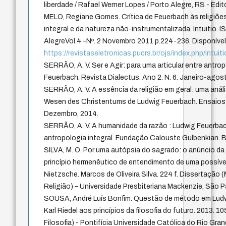
liberdade / Rafael Werner Lopes / Porto Alegre, RS - Edito
MELO, Regiane Gomes. Crítica de Feuerbach às religiõ
integral e da natureza não-instrumentalizada. Intuitio.
AlegreVol.4 –Nº. 2 Novembro 2011 p.224-236. Disponível
https://revistaseletronicas.pucrs.br/ojs/index.php/intuiti
SERRÃO, A. V. Ser e Agir: para uma articular entre antro
Feuerbach. Revista Dialectus. Ano 2. N. 6. Janeiro-agos
SERRÃO, A. V. A essência da religião em geral: uma anál
Wesen des Christentums de Ludwig Feuerbach. Ensaios 
Dezembro, 2014.
SERRÃO, A. V. A humanidade da razão : Ludwig Feuerbac
antropologia integral. Fundação Calouste Gulbenkian. B
SILVA, M. O. Por uma autópsia do sagrado: o anúncio d
princípio hermenêutico de entendimento de uma possível 
Nietzsche. Marcos de Oliveira Silva. 224 f. Dissertação
Religião) – Universidade Presbiteriana Mackenzie, São P
SOUSA, André Luís Bonfim. Questão de método em Ludw
Karl Riedel aos princípios da filosofia do futuro. 2013. 
Filosofia) - Pontifícia Universidade Católica do Rio Gran