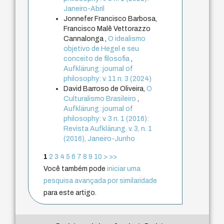
Janeiro-Abril
Jonnefer Francisco Barbosa,
Francisco Malê Vettorazzo
Cannalonga ,
O idealismo
objetivo de Hegel e seu
conceito de filosofia
,
Aufklärung: journal of
philosophy: v. 11 n. 3 (2024)
David Barroso de Oliveira,
O
Culturalismo Brasileiro
,
Aufklärung: journal of
philosophy: v. 3 n. 1 (2016):
Revista Aufklärung. v. 3, n. 1
(2016), Janeiro-Junho
1
2
3
4
5
6
7
8
9
10
>
>>
Você também pode
iniciar uma
pesquisa avançada por similaridade
para este artigo.