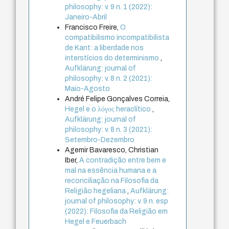
philosophy: v. 9 n. 1 (2022):
Janeiro-Abril
Francisco Freire,
O
compatibilismo incompatibilista
de Kant: a liberdade nos
interstícios do determinismo
,
Aufklärung: journal of
philosophy: v. 8 n. 2 (2021):
Maio-Agosto
André Felipe Gonçalves Correia,
Hegel e o λόγος heraclítico
,
Aufklärung: journal of
philosophy: v. 8 n. 3 (2021):
Setembro-Dezembro
Agemir Bavaresco, Christian
Iber,
A contradição entre bem e
mal na essência humana e a
reconciliação na Filosofia da
Religião hegeliana
,
Aufklärung:
journal of philosophy: v. 9 n. esp
(2022): Filosofia da Religião em
Hegel e Feuerbach