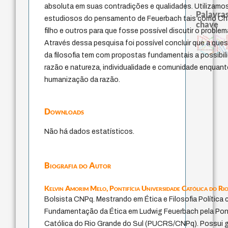
absoluta em suas contradições e qualidades. Utilizam
Palavras
estudiosos do pensamento de Feuerbach tais como Cha
chave
filho e outros para que fosse possível discutir o proble
guayaquil
realidad
experiência temporal
filosofia brasileir
homem-medida
arquivos mentais
perdón
desejo
protágoras
therapy
Através dessa pesquisa foi possível concluir que a qu
fundamentalismo
logos
jacobi
idade
j.c.m. neto
lei
intolerânci
palavra
leyes
género
violencia
metafísica do tempo
pedagogia
bataille
mind
da filosofia tem com propostas fundamentais a possibil
razão e natureza, individualidade e comunidade enquan
humanização da razão.
Downloads
Não há dados estatísticos.
Biografia do Autor
Kelvin Amorim Melo,
Pontifícia Universidade Católica do Ri
Bolsista CNPq. Mestrando em Ética e Filosofia Política
Fundamentação da Ética em Ludwig Feuerbach pela Pont
Católica do Rio Grande do Sul (PUCRS/CNPq). Possui g