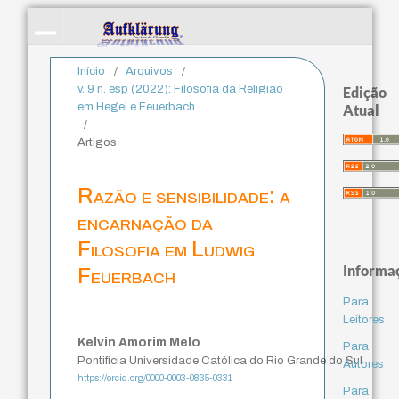
Início
/
Arquivos
/
v. 9 n. esp (2022): Filosofia da Religião
Edição
em Hegel e Feuerbach
Atual
/
Artigos
Razão e sensibilidade: a
encarnação da
Filosofia em Ludwig
Informa
Feuerbach
Para
Leitores
Kelvin Amorim Melo
Para
Pontifícia Universidade Católica do Rio Grande do Sul
Autores
https://orcid.org/0000-0003-0835-0331
Para