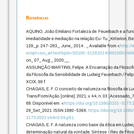
Referências
AQUINO, João Emiliano Fortaleza de. Feuerbach e a funda
imediatidade e mediação na relação Eu-Tu._Kriterion, Belo
129,_p. 247-263,_ June_ 2014 . _ Available from <
http://
script=sci_arttext&pid=S0100-512X2014000100014&
on_ 07_ Aug._ 2020.__.
ASSUNÇÃO MARTINS, Felipe. A Encarnação da Filosofia 
da Filosofia da Sensibilidade de Ludwig Feuerbach / Feli
XCIX, 99 f.
CHAGAS, E. F. O conceito de natureza na filosofia de L
Trans/Form/Ação [online]. 2021, v. 44, n. 03 [Acessado_
68. Disponível em: <
https://doi.org/10.1590/0101-3173
29_Set_2021. ISSN 1980-539X.
https://doi.org/10.1590
3173.2021.v44n3.04.p51
.
CHAGAS, E. F. A natureza como base da ética em Ludwi
determinação natural da vontade. Síntese - Rev. de Filoso