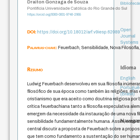
Draiton Gonzaga de Souza
Bibliotecá
Pontifícia Universidade Católica do Rio Grande do Sul
https://orcid.org/0000-0001-9748-2955
Open
DOI:
https://doi.org/10.18012/arf.v9iesp.62089
Journal
Systems
Palavras-chave:
Feuerbach, Sensibilidade, Nova Filosofi
Idioma
Resumo
English
Ludwig Feuerbach desenvolveu em sua filosofia inúmera
Portuguê
filosófico de sua época como também às religiões, mas
(Brasil)
cristianismo que era aceito como doutrina religiosa por
crítica feuerbachiana tanto a filosofia especulativa alem
emergem da necessidade da instauração de uma nova filo
Navegar
sensibilidade fundamentalmente humana. Assim, esse t
central discutir a proposta de Feuerbach sobre a propo
que tem como fundamento a sustentação do ser human