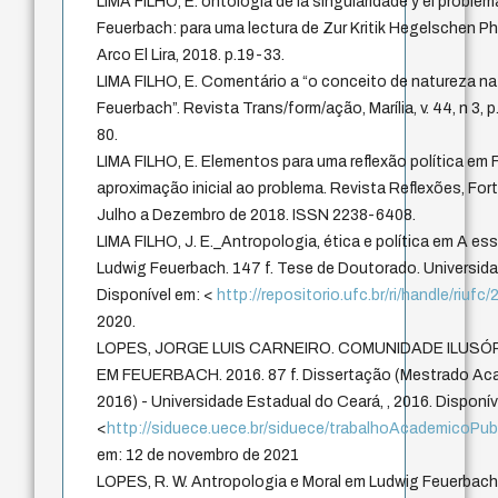
LIMA FILHO, E. ontologia de la singularidade y el problem
Feuerbach: para uma lectura de Zur Kritik Hegelschen Ph
Arco El Lira, 2018. p.19-33.
LIMA FILHO, E. Comentário a “o conceito de natureza na 
Feuerbach”. Revista Trans/form/ação, Marília, v. 44, n 3, p.
80.
LIMA FILHO, E. Elementos para uma reflexão política em
aproximação inicial ao problema. Revista Reflexões, Fort
Julho a Dezembro de 2018. ISSN 2238-6408.
LIMA FILHO, J. E._Antropologia, ética e política em A es
Ludwig Feuerbach. 147 f. Tese de Doutorado. Universida
Disponível em: <
http://repositorio.ufc.br/ri/handle/riufc
2020.
LOPES, JORGE LUIS CARNEIRO. COMUNIDADE ILUSÓ
EM FEUERBACH. 2016. 87 f. Dissertação (Mestrado Aca
2016) - Universidade Estadual do Ceará, , 2016. Disponív
<
http://siduece.uece.br/siduece/trabalhoAcademicoPub
em: 12 de novembro de 2021
LOPES, R. W. Antropologia e Moral em Ludwig Feuerbach: