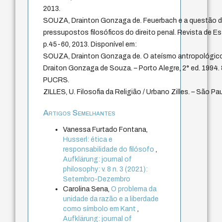
2013.
SOUZA, Drainton Gonzaga de. Feuerbach e a questão do l
pressupostos filosóficos do direito penal. Revista de Est
p.45-60, 2013. Disponível em:
SOUZA, Drainton Gonzaga de. O ateísmo antropológico
Draiton Gonzaga de Souza. – Porto Alegre, 2° ed. 1994. 
PUCRS.
ZILLES, U. Filosofia da Religião / Urbano Zilles. – São Pa
Artigos Semelhantes
Vanessa Furtado Fontana,
Husserl: ética e
responsabilidade do filósofo
,
Aufklärung: journal of
philosophy: v. 8 n. 3 (2021):
Setembro-Dezembro
Carolina Sena,
O problema da
unidade da razão e a liberdade
como símbolo em Kant
,
Aufklärung: journal of