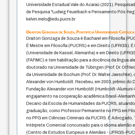
Universidade Estadual Vale do Acaraú (2021). Pesquisad
de Pesquisa "Ludwig Feuerbach e Pensamento Pós-hegel
kelvin.melo@edu.pucrs.br
Draiton Gonzaga de Souza,
Pontifícia Universidade Católic
Draiton Gonzaga de Souza é Bacharel em Filosofia (PU
É Mestre em Filosofia (PUCRS) e em Direito (UFRGS). É 
(Universidade de Kassel, Alemanha) e em Direito (UFRGS
(FAFIMC) e tem habilitação para a docência da língua a
doutorado na Universidade de Tübingen (Prof. Dr. Otfried
da Universidade de Bochum (Prof. Dr. Walter Jaeschke)
Alexander von Humboldt. Recebeu, em 2003, prêmio do D
Fundação Alexander von Humboldt (Humboldt-Alumuni-P
engajamento na cooperação acadêmica Brasil-Alemanha.
Decano da Escola de Humanidades da PUCRS, atuando,
graduação, como Professor Permanente no PPG em Filos
no PPG em Ciências Criminais da PUCRS. É Advogado, T
Intérprete Comercial concursado para o idioma alemão 
(Centro de Estudos Europeus e Alemães - UFRGS-PU