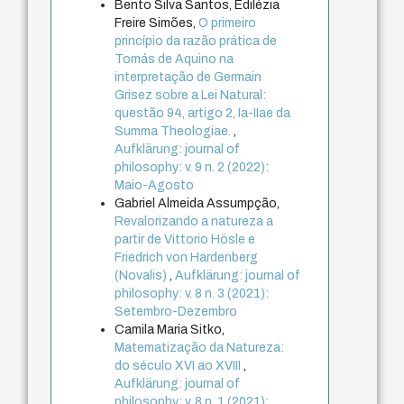
Bento Silva Santos, Edilézia
Freire Simões,
O primeiro
princípio da razão prática de
Tomás de Aquino na
interpretação de Germain
Grisez sobre a Lei Natural:
questão 94, artigo 2, Ia-IIae da
Summa Theologiae.
,
Aufklärung: journal of
philosophy: v. 9 n. 2 (2022):
Maio-Agosto
Gabriel Almeida Assumpção,
Revalorizando a natureza a
partir de Vittorio Hösle e
Friedrich von Hardenberg
(Novalis)
,
Aufklärung: journal of
philosophy: v. 8 n. 3 (2021):
Setembro-Dezembro
Camila Maria Sitko,
Matematização da Natureza:
do século XVI ao XVIII
,
Aufklärung: journal of
philosophy: v. 8 n. 1 (2021):