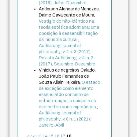
(2016), Julho-Dezembro
Anderson Alencar de Menezes,
Dalmo Cavalcante de Moura,
Vestígio do não-idêntico na
teoria estética adorniana: uma
oposição à dessensibilização
da indústria cultural
,
Aufklärung: journal of
philosophy: v. 4 n. 3 (2017):
Revista Aufklärung. v. 4, n. 3
(2017), Setembro-Dezembro
Vinicius de negreiros Calado,
João Paulo Fernandes de
Souza Allain Teixeira,
O estado
de exceção como elemento
essencial do conceito de
estado-nação, o campo e os
neomortos contemporâneos
,
Aufklärung: journal of
philosophy: v. 8 n. 1 (2021):
Janeiro-Abril
<<
<
13
14
15
16
17
18