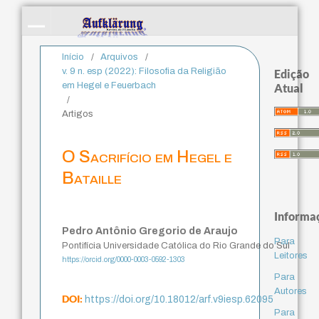
Início
/
Arquivos
/
v. 9 n. esp (2022): Filosofia da Religião
Edição
em Hegel e Feuerbach
Atual
/
Artigos
O Sacrifício em Hegel e
Bataille
Informa
Pedro Antônio Gregorio de Araujo
Para
Pontifícia Universidade Católica do Rio Grande do Sul
Leitores
https://orcid.org/0000-0003-0592-1303
Para
Autores
DOI:
https://doi.org/10.18012/arf.v9iesp.62095
Para