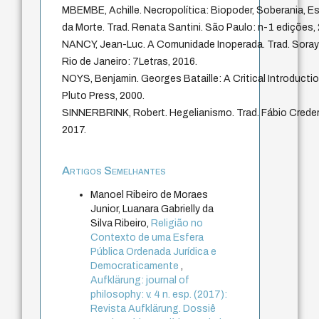
MBEMBE, Achille. Necropolítica: Biopoder, Soberania, E
da Morte. Trad. Renata Santini. São Paulo: n-1 edições,
NANCY, Jean-Luc. A Comunidade Inoperada. Trad. Soray
Rio de Janeiro: 7Letras, 2016.
NOYS, Benjamin. Georges Bataille: A Critical Introductio
Pluto Press, 2000.
SINNERBRINK, Robert. Hegelianismo. Trad. Fábio Creder.
2017.
Artigos Semelhantes
Manoel Ribeiro de Moraes
Junior, Luanara Gabrielly da
Silva Ribeiro,
Religião no
Contexto de uma Esfera
Pública Ordenada Jurídica e
Democraticamente
,
Aufklärung: journal of
philosophy: v. 4 n. esp. (2017):
Revista Aufklärung. Dossiê