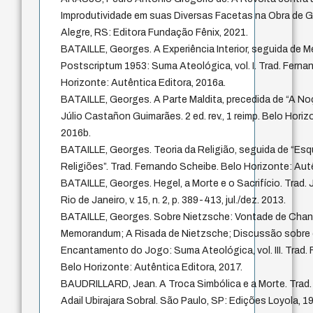
Improdutividade em suas Diversas Facetas na Obra de G
Alegre, RS: Editora Fundação Fênix, 2021.
BATAILLE, Georges. A Experiência Interior, seguida de 
Postscriptum 1953: Suma Ateológica, vol. I. Trad. Ferna
Horizonte: Autêntica Editora, 2016a.
BATAILLE, Georges. A Parte Maldita, precedida de “A No
Júlio Castañon Guimarães. 2 ed. rev., 1 reimp. Belo Horiz
2016b.
BATAILLE, Georges. Teoria da Religião, seguida de “Es
Religiões”. Trad. Fernando Scheibe. Belo Horizonte: Aut
BATAILLE, Georges. Hegel, a Morte e o Sacrifício. Trad.
Rio de Janeiro, v. 15, n. 2, p. 389-413, jul./dez. 2013.
BATAILLE, Georges. Sobre Nietzsche: Vontade de Chan
Memorandum; A Risada de Nietzsche; Discussão sobre 
Encantamento do Jogo: Suma Ateológica, vol. III. Trad. 
Belo Horizonte: Autêntica Editora, 2017.
BAUDRILLARD, Jean. A Troca Simbólica e a Morte. Trad.
Adail Ubirajara Sobral. São Paulo, SP: Edições Loyola, 1