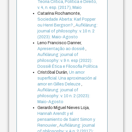
Teoria Crítica, Política e Direito,
v. 4, n. esp. (2017), Maio
Catarina Rochamonte,
Sociedade Aberta: Karl Popper
ou Henri Bergson?
,
Aufklärung:
journal of philosophy: v. 10 n. 2
(2023): Maio-Agosto
Leno Francisco Danner,
Apresentação ao dossiê
,
Aufklärung: journal of
philosophy: v. 9 n. esp (2022):
Dossiê Ética e Filosofia Política
Cristóbal Durán,
Un amor
superficial. Una aproximación al
amor en Gilles Deleuze
,
Aufklärung: journal of
philosophy: v. 10 n. 2 (2023):
Maio-Agosto
Gerardo Miguel Nieves Loja,
Hannah Arendt y el
pensamiento de Saint Simon y
Renouvier
,
Aufklärung: journal
of philosophy: v. 4 n. 2 (2017):