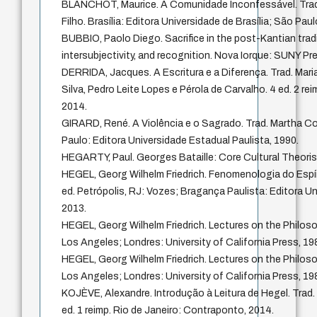
BLANCHOT, Maurice. A Comunidade Inconfessável. Trad.
Filho. Brasília: Editora Universidade de Brasília; São Pau
BUBBIO, Paolo Diego. Sacrifice in the post-Kantian tradi
intersubjectivity, and recognition. Nova Iorque: SUNY Pr
DERRIDA, Jacques. A Escritura e a Diferença. Trad. Mari
Silva, Pedro Leite Lopes e Pérola de Carvalho. 4 ed. 2 re
2014.
GIRARD, René. A Violência e o Sagrado. Trad. Martha C
Paulo: Editora Universidade Estadual Paulista, 1990.
HEGARTY, Paul. Georges Bataille: Core Cultural Theoris
HEGEL, Georg Wilhelm Friedrich. Fenomenologia do Espír
ed. Petrópolis, RJ: Vozes; Bragança Paulista: Editora Un
2013.
HEGEL, Georg Wilhelm Friedrich. Lectures on the Philoso
Los Angeles; Londres: University of California Press, 1984
HEGEL, Georg Wilhelm Friedrich. Lectures on the Philoso
Los Angeles; Londres: University of California Press, 1984
KOJÈVE, Alexandre. Introdução à Leitura de Hegel. Trad
ed. 1 reimp. Rio de Janeiro: Contraponto, 2014.