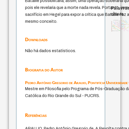
Bataille possibilitaria, assim, uma operação soberana qu
Palavras
pois ele revelaria que a morte nada revela. Portanto, ir
chave
sacrifício em Hegel para expor a crítica que Bataille fa
mesmo conceito.
pedagogia
bataille
animais
identidade nacion
experiência temporal
homem-medida
multidimensionalidade
perdón
desejo
j.c.m. neto
violencia
leyes
intolerância
fundamentalismo
jacobi
lei
mind
idade
género
metafísica do tempo
protágoras
guayaqui
palavra
logos
therapy
direito romano
Downloads
Não há dados estatísticos.
Biografia do Autor
Pedro Antônio Gregorio de Araujo,
Pontifícia Universidade
Mestre em Filosofia pelo Programa de Pós-Graduação da
Católica do Rio Grande do Sul - PUCRS.
Referências
ARAUJO, Pedro Antônio Gregorio de. A Revolta contra a