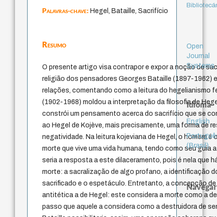
Bibliotecá
Palavras-chave:
Hegel, Bataille, Sacrifício
Resumo
Open
Journal
Systems
O presente artigo visa contrapor e expor a noção de sacri
religião dos pensadores Georges Bataille (1897-1962) 
relações, comentando como a leitura do hegelianismo fe
(1902-1968) moldou a interpretação da filosofia de Hegel 
Idioma
constrói um pensamento acerca do sacrifício que se c
English
ao Hegel de Kojève, mais precisamente, uma forma de res
Portuguê
negatividade. Na leitura kojeviana de Hegel, o homem é
(Brasil)
morte que vive uma vida humana, tendo como seu guia a 
seria a resposta a este dilaceramento, pois é nela que 
morte: a sacralização de algo profano, a identificação d
sacrificado e o espetáculo. Entretanto, a concepção de 
Navegar
antitética a de Hegel: este considera a morte como a d
passo que aquele a considera como a destruidora de sen