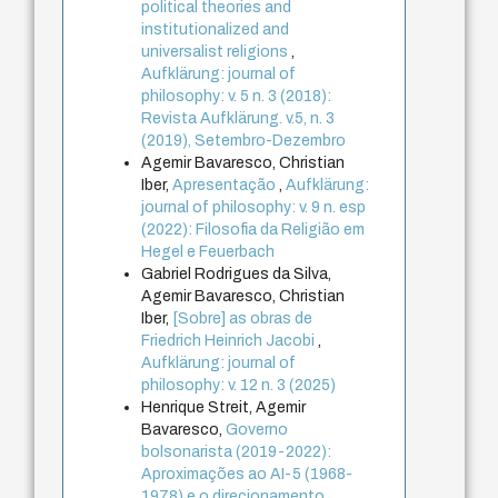
political theories and
institutionalized and
universalist religions
,
Aufklärung: journal of
philosophy: v. 5 n. 3 (2018):
Revista Aufklärung. v.5, n. 3
(2019), Setembro-Dezembro
Agemir Bavaresco, Christian
Iber,
Apresentação
,
Aufklärung:
journal of philosophy: v. 9 n. esp
(2022): Filosofia da Religião em
Hegel e Feuerbach
Gabriel Rodrigues da Silva,
Agemir Bavaresco, Christian
Iber,
[Sobre] as obras de
Friedrich Heinrich Jacobi
,
Aufklärung: journal of
philosophy: v. 12 n. 3 (2025)
Henrique Streit, Agemir
Bavaresco,
Governo
bolsonarista (2019-2022):
Aproximações ao AI-5 (1968-
1978) e o direcionamento