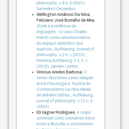
philosophy: v. 8 n. 3 (2021):
Setembro-Dezembro
Wellington Amâncio Da Silva,
Feliciano José Borralho de Mira,
Zizek e a violência da
linguagem - O caso Charlie
Hebdo como adormecimento
do espaço simbólico dos
sujeitos
,
Aufklärung: journal of
philosophy: v. 2 n. 1 (2015):
Revista Aufklärung. v. 2, n. 1
(2015), Janeiro-Junho
Vinicius Aredes Barbosa,
O
termo Verstehen como relação
entre Psicologia e Teorica do
Conhecimento na obra Ideias
de Wilhelm Dilthey
,
Aufklärung:
journal of philosophy: v. 11 n. 3
(2024)
Eli Vagner Rodrigues,
A culpa
universal como consenso ético
entre a filosofia, o cristianismo,