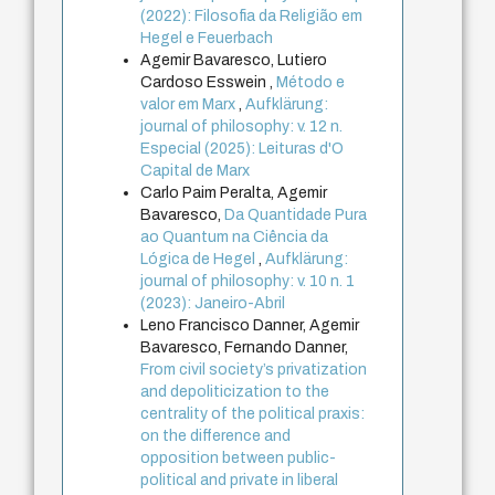
(2022): Filosofia da Religião em
Hegel e Feuerbach
Agemir Bavaresco, Lutiero
Cardoso Esswein ,
Método e
valor em Marx
,
Aufklärung:
journal of philosophy: v. 12 n.
Especial (2025): Leituras d'O
Capital de Marx
Carlo Paim Peralta, Agemir
Bavaresco,
Da Quantidade Pura
ao Quantum na Ciência da
Lógica de Hegel
,
Aufklärung:
journal of philosophy: v. 10 n. 1
(2023): Janeiro-Abril
Leno Francisco Danner, Agemir
Bavaresco, Fernando Danner,
From civil society’s privatization
and depoliticization to the
centrality of the political praxis:
on the difference and
opposition between public-
political and private in liberal