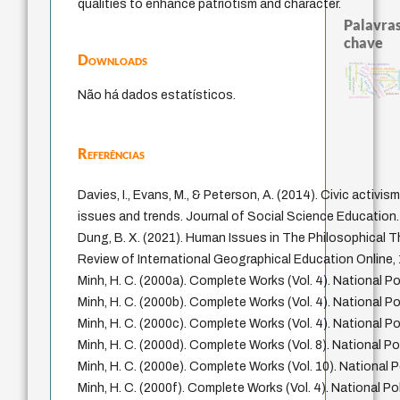
qualities to enhance patriotism and character.
Palavras
chave
Downloads
revelação
código da dinastia nguyen
física quântica
constituição
moral philosophy
ren
modelos mentais
sentido
popper
education ideology
falseabi
carnap
impessoal
gosto
sensus communis
ética.
coletividade
formação
immanuel kant
mulher
redução
juízo
totalização
yi
nome
levinas
Não há dados estatísticos.
li
judaísmo
possibilidades
Referências
Davies, I., Evans, M., & Peterson, A. (2014). Civic activ
issues and trends. Journal of Social Science Education.
Dung, B. X. (2021). Human Issues in The Philosophical 
Review of International Geographical Education Online, 
Minh, H. C. (2000a). Complete Works (Vol. 4). National Po
Minh, H. C. (2000b). Complete Works (Vol. 4). National Po
Minh, H. C. (2000c). Complete Works (Vol. 4). National Po
Minh, H. C. (2000d). Complete Works (Vol. 8). National Po
Minh, H. C. (2000e). Complete Works (Vol. 10). National P
Minh, H. C. (2000f). Complete Works (Vol. 4). National Po