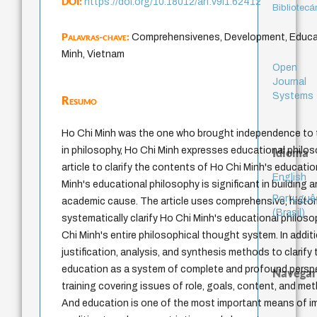
DOI:
https://doi.org/10.18012/arf.v9i1.62412
Bibliotecá
Palavras-chave:
Comprehensivenes, Development, Educat
Minh, Vietnam
Open
Journal
Systems
Resumo
Ho Chi Minh was the one who brought independence to 
in philosophy, Ho Chi Minh expresses educational philoso
Idioma
article to clarify the contents of Ho Chi Minh's educati
English
Minh's educational philosophy is significant in building 
Portuguê
academic cause. The article uses comprehensive, histori
(Brasil)
systematically clarify Ho Chi Minh's educational philo
Chi Minh's entire philosophical thought system. In additi
justification, analysis, and synthesis methods to clarif
education as a system of complete and profound persp
Navegar
training covering issues of role, goals, content, and me
And education is one of the most important means of i