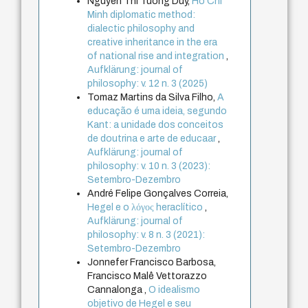
Nguyen Thi Tuong Duy,
Ho Chi
Minh diplomatic method:
dialectic philosophy and
creative inheritance in the era
of national rise and integration
,
Aufklärung: journal of
philosophy: v. 12 n. 3 (2025)
Tomaz Martins da Silva Filho,
A
educação é uma ideia, segundo
Kant: a unidade dos conceitos
de doutrina e arte de educaar
,
Aufklärung: journal of
philosophy: v. 10 n. 3 (2023):
Setembro-Dezembro
André Felipe Gonçalves Correia,
Hegel e o λόγος heraclítico
,
Aufklärung: journal of
philosophy: v. 8 n. 3 (2021):
Setembro-Dezembro
Jonnefer Francisco Barbosa,
Francisco Malê Vettorazzo
Cannalonga ,
O idealismo
objetivo de Hegel e seu