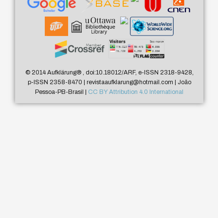
© 2014 Aufklärung
®
, doi:10.18012/ARF, e-ISSN 2318-9428,
p-ISSN 2358-8470 | revistaaufklarung@hotmail.com | João
Pessoa-PB-Brasil |
CC BY Attribution 4.0 International