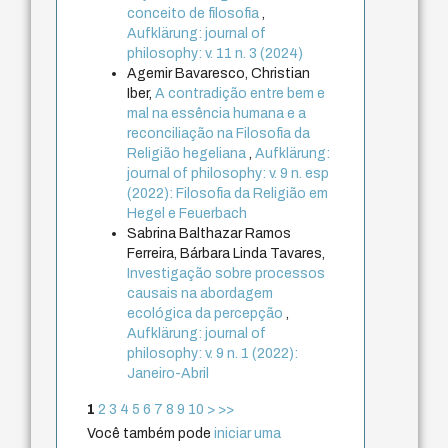
conceito de filosofia
,
Aufklärung: journal of
philosophy: v. 11 n. 3 (2024)
Agemir Bavaresco, Christian
Iber,
A contradição entre bem e
mal na essência humana e a
reconciliação na Filosofia da
Religião hegeliana
,
Aufklärung:
journal of philosophy: v. 9 n. esp
(2022): Filosofia da Religião em
Hegel e Feuerbach
Sabrina Balthazar Ramos
Ferreira, Bárbara Linda Tavares,
Investigação sobre processos
causais na abordagem
ecológica da percepção
,
Aufklärung: journal of
philosophy: v. 9 n. 1 (2022):
Janeiro-Abril
1
2
3
4
5
6
7
8
9
10
>
>>
Você também pode
iniciar uma