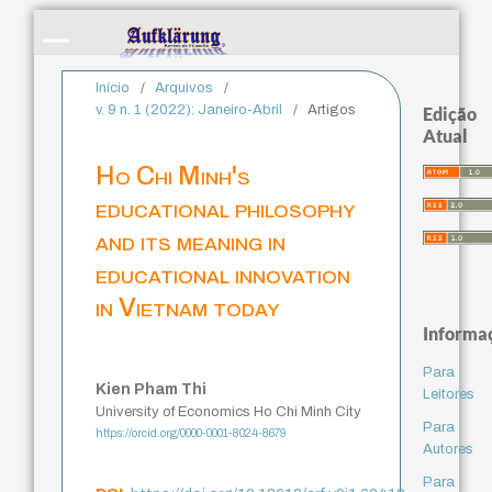
Início
/
Arquivos
/
v. 9 n. 1 (2022): Janeiro-Abril
/
Artigos
Edição
Atual
Ho Chi Minh's
educational philosophy
and its meaning in
educational innovation
in Vietnam today
Informa
Para
Kien Pham Thi
Leitores
University of Economics Ho Chi Minh City
Para
https://orcid.org/0000-0001-8024-8679
Autores
Para