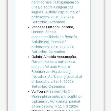
partir do viés da linguagem do
Ensaio sobre a origem das
línguas
,
Aufklärung: journal of
philosophy: v. 8 n. 3 (2021):
Setembro-Dezembro
Vanessa Furtado Fontana,
Husserl: ética e
responsabilidade do filósofo
,
Aufklärung: journal of
philosophy: v. 8 n. 3 (2021):
Setembro-Dezembro
Gabriel Almeida Assumpção,
Revalorizando a natureza a
partir de Vittorio Hösle e
Friedrich von Hardenberg
(Novalis)
,
Aufklärung: journal of
philosophy: v. 8 n. 3 (2021):
Setembro-Dezembro
Vu Toan,
President Ho Chi
Minh’s philosophical thought on
diplomacy
,
Aufklärung: journal
of philosophy: v. 11 n. 3 (2024)