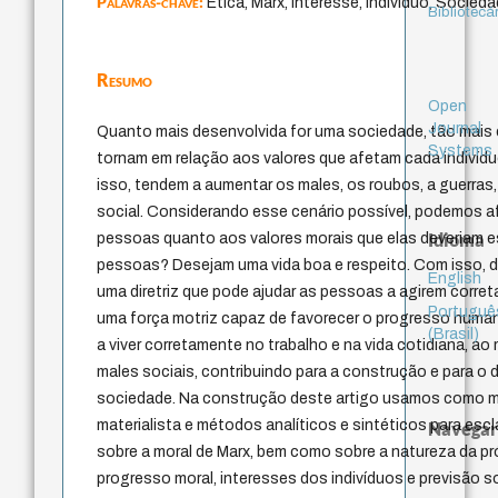
Palavras-chave:
Ética, Marx, Interesse, Indivíduo, Socied
Bibliotecá
Resumo
Open
Journal
Quanto mais desenvolvida for uma sociedade, tão mais
Systems
tornam em relação aos valores que afetam cada indivíd
isso, tendem a aumentar os males, os roubos, a guerras,
social. Considerando esse cenário possível, podemos af
Idioma
pessoas quanto aos valores morais que elas deveriam e
pessoas? Desejam uma vida boa e respeito. Com isso, d
English
uma diretriz que pode ajudar as pessoas a agirem corr
Portuguê
uma força motriz capaz de favorecer o progresso humano
(Brasil)
a viver corretamente no trabalho e na vida cotidiana, 
males sociais, contribuindo para a construção e para o
sociedade. Na construção deste artigo usamos como m
materialista e métodos analíticos e sintéticos para es
Navegar
sobre a moral de Marx, bem como sobre a natureza da pró
progresso moral, interesses dos indivíduos e previsão so