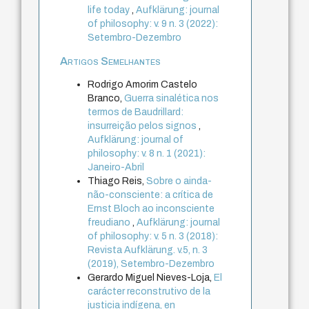
life today
,
Aufklärung: journal
of philosophy: v. 9 n. 3 (2022):
Setembro-Dezembro
Artigos Semelhantes
Rodrigo Amorim Castelo
Branco,
Guerra sinalética nos
termos de Baudrillard:
insurreição pelos signos
,
Aufklärung: journal of
philosophy: v. 8 n. 1 (2021):
Janeiro-Abril
Thiago Reis,
Sobre o ainda-
não-consciente: a crítica de
Ernst Bloch ao inconsciente
freudiano
,
Aufklärung: journal
of philosophy: v. 5 n. 3 (2018):
Revista Aufklärung. v.5, n. 3
(2019), Setembro-Dezembro
Gerardo Miguel Nieves-Loja,
El
carácter reconstrutivo de la
justicia indígena, en