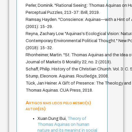
Perler, Dominik. "Rational Seeing: Thomas Aquinas on H
Perceptual Puzzles, 213-37: Brill, 2019.
Ramsay, Hayden. "Conscience: Aquinas—with a Hint of Ar
(2001): 15-29.
Reyna, Zachary Low. "Aquinas's Ecological Vision: Natura
Contemporary Environmental Political Thought." New Poli
(2018): 15-32.
Rhonheimer, Martin. "St. Thomas Aquinas and the Idea o
Journal of Markets & Morality 22, no. 2 (2019).
Schaff, Philip. History of the Christian Church. Vol. 3: C. 
Stump, Eleonore. Aquinas. Routledge, 2008.
Tück, Jan Heiner. A Gift of Presence: The Theology and 
Thomas Aquinas. CUA Press, 2018.
Artigos mais lidos pelo mesmo(s)
autor(es)
Xuan Dung Bui,
Theory of
Thomas Aquinas on human
nature and its meaning in social