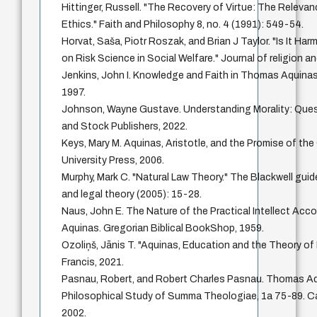
Hittinger, Russell. "The Recovery of Virtue: The Relevan
Ethics." Faith and Philosophy 8, no. 4 (1991): 549-54.
Horvat, Saša, Piotr Roszak, and Brian J Taylor. "Is It Ha
on Risk Science in Social Welfare." Journal of religion a
Jenkins, John I. Knowledge and Faith in Thomas Aquinas
1997.
Johnson, Wayne Gustave. Understanding Morality: Quest
and Stock Publishers, 2022.
Keys, Mary M. Aquinas, Aristotle, and the Promise of 
University Press, 2006.
Murphy, Mark C. "Natural Law Theory." The Blackwell guid
and legal theory (2005): 15-28.
Naus, John E. The Nature of the Practical Intellect Ac
Aquinas. Gregorian Biblical BookShop, 1959.
Ozoliņš, Jānis T. "Aquinas, Education and the Theory of 
Francis, 2021.
Pasnau, Robert, and Robert Charles Pasnau. Thomas A
Philosophical Study of Summa Theologiae, 1a 75-89. Ca
2002.