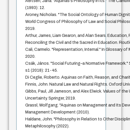
Aertsen, Jana. "Aquinas's Philosophy in Its." The Cam
(1993): 12.
Aroney, Nicholas. "The Social Ontology of Human Dignity
World Congress of Philosophy of Law and Social Philoso
2019.
Arthur, James, Liam Gearon, and Alan Sears. Education, P
Reconciling the Civil and the Sacred in Education. Rout
Cali, Carmelo. "Representation, Internal." In Glossary of
2020.
Csák, János. "Social Futuring–a Normative Framework."
s1 (2018): 21-45.
Di Ceglie, Roberto. Aquinas on Faith, Reason, and Chari
Finnis, John. Natural Law and Natural Rights. Oxford Uni
Gibbs, Paul, Jill Jameson, and Alex Elwick. Values of the 
Uncertainty. Springer, 2019.
Grassl, Wolfgang. "Aquinas on Management and Its Deve
Management Development (2010).
Haldane, John. "Philosophy in Relation to Other Discipl
Metaphilosophy (2022).