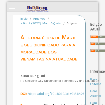
Início
/
Arquivos
/
v. 9 n. 2 (2022): Maio-Agosto
/
Artigos
Edição
Atual
A teoria ética de Marx
e seu significado para a
moralidade dos
vienamitas na atualidade
Informa
Xuan Dung Bui
Para
Ho Chi Minh City University of Technology and Education
Leitores
Para
DOI:
https://doi.org/10.18012/arf.v9i2.64262
Autores
Para