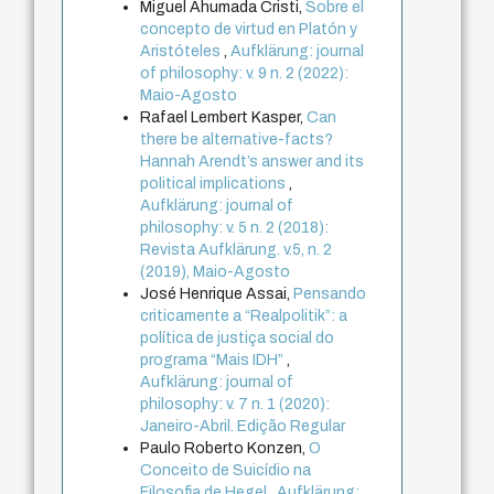
Miguel Ahumada Cristi,
Sobre el
concepto de virtud en Platón y
Aristóteles
,
Aufklärung: journal
of philosophy: v. 9 n. 2 (2022):
Maio-Agosto
Rafael Lembert Kasper,
Can
there be alternative-facts?
Hannah Arendt’s answer and its
political implications
,
Aufklärung: journal of
philosophy: v. 5 n. 2 (2018):
Revista Aufklärung. v.5, n. 2
(2019), Maio-Agosto
José Henrique Assai,
Pensando
criticamente a “Realpolitik”: a
política de justiça social do
programa “Mais IDH”
,
Aufklärung: journal of
philosophy: v. 7 n. 1 (2020):
Janeiro-Abril. Edição Regular
Paulo Roberto Konzen,
O
Conceito de Suicídio na
Filosofia de Hegel
,
Aufklärung: