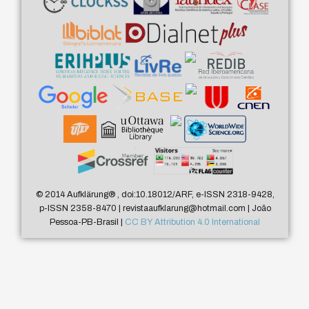
© 2014 Aufklärung
®
, doi:10.18012/ARF, e-ISSN 2318-9428,
p-ISSN 2358-8470 | revistaaufklarung@hotmail.com | João
Pessoa-PB-Brasil |
CC BY Attribution 4.0 International