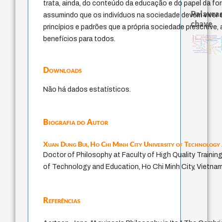
trata, ainda, do conteúdo da educação e do papel da f
Palavras
assumindo que os indivíduos na sociedade devem viver 
chave
princípios e padrões que a própria sociedade prescreve, 
viktor frankl
direito romano
realidad
benefícios para todos.
literatura (
mind
identidade nacional
guayaquil
metafísica do tempo
género
homem-medida
palavra
protágoras
perdón
experiência temporal
fundamentalismo
jacobi
lei
desejo
logos
intolerância
j.c.m. neto
leyes
sacrifício
bataille
idade
pedagogia
arquivos mentais
Downloads
Não há dados estatísticos.
Biografia do Autor
Xuan Dung Bui,
Ho Chi Minh City University of Technology
Doctor of Philosophy at Faculty of High Quality Training
of Technology and Education, Ho Chi Minh City, Vietnam
Referências