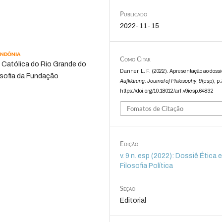
Publicado
2022-11-15
ondônia
Como Citar
e Católica do Rio Grande do
Danner, L. F. (2022). Apresentação ao dossi
sofia da Fundação
Aufklärung: Journal of Philosophy
,
9
(esp), p.
https://doi.org/10.18012/arf.v9iesp.64832
Fomatos de Citação
Edição
v. 9 n. esp (2022): Dossiê Ética 
Filosofia Política
Seção
Editorial