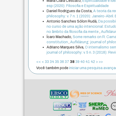
Maria Clara Cescato,
Espiritualidade e ide
esp (2020): Filosofia e Espiritualidade
Daniel Rodrigues da Costa,
A teoria da r
philosophy: v. 7 n. 1 (2020): Janeiro-Abril
Antonio Sanches Sólon Rudá,
Da possibi
no curso de uma ação intencional: Estud
no âmbito da filosofia da mente
,
Aufklärun
Ícaro Machado,
Some remarks on R. Carna
constitution
,
Aufklärung: journal of phil
Adriano Marques Silva,
O internalismo se
journal of philosophy: v. 5 n. 3 (2018): R
<<
<
33
34
35
36
37
38
39
40
41
42
>
>>
Você também pode
iniciar uma pesquisa avançad