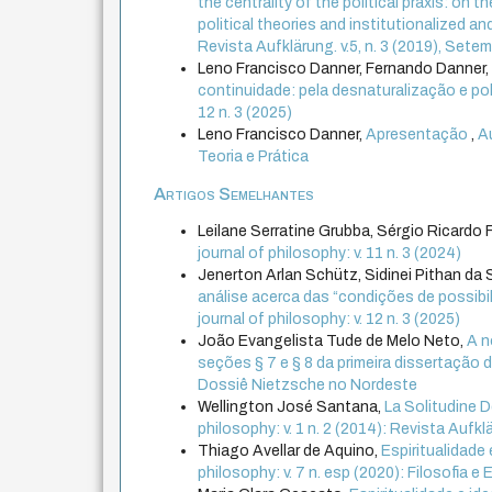
the centrality of the political praxis: on t
political theories and institutionalized an
Revista Aufklärung. v.5, n. 3 (2019), Se
Leno Francisco Danner, Fernando Danner
continuidade: pela desnaturalização e p
12 n. 3 (2025)
Leno Francisco Danner,
Apresentação
,
Au
Teoria e Prática
Artigos Semelhantes
Leilane Serratine Grubba, Sérgio Ricardo
journal of philosophy: v. 11 n. 3 (2024)
Jenerton Arlan Schütz, Sidinei Pithan da S
análise acerca das “condições de possibi
journal of philosophy: v. 12 n. 3 (2025)
João Evangelista Tude de Melo Neto,
A n
seções § 7 e § 8 da primeira dissertação
Dossiê Nietzsche no Nordeste
Wellington José Santana,
La Solitudine D
philosophy: v. 1 n. 2 (2014): Revista Aufkl
Thiago Avellar de Aquino,
Espiritualidade
philosophy: v. 7 n. esp (2020): Filosofia e 