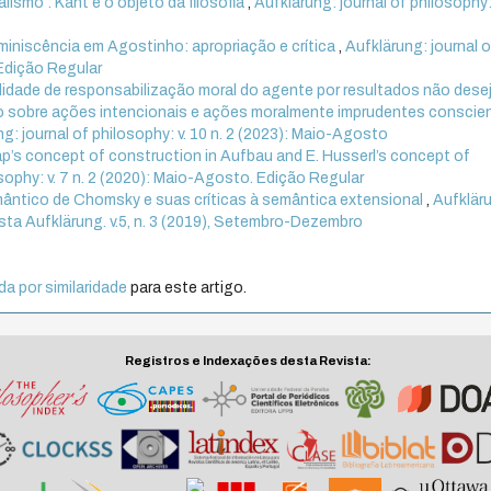
alismo : Kant e o objeto da filosofia
,
Aufklärung: journal of philosophy: 
eminiscência em Agostinho: apropriação e crítica
,
Aufklärung: journal o
. Edição Regular
lidade de responsabilização moral do agente por resultados não des
o sobre ações intencionais e ações moralmente imprudentes conscie
g: journal of philosophy: v. 10 n. 2 (2023): Maio-Agosto
p’s concept of construction in Aufbau and E. Husserl’s concept of
osophy: v. 7 n. 2 (2020): Maio-Agosto. Edição Regular
mântico de Chomsky e suas críticas à semântica extensional
,
Aufklär
evista Aufklärung. v.5, n. 3 (2019), Setembro-Dezembro
a por similaridade
para este artigo.
Registros e Indexações desta Revista: