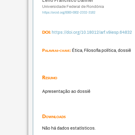
Leno Francisco Danner
Universidade Federal de Rondônia
https://orcid.org/0000-0002-2332-3182
DOI:
https://doi.org/10.18012/arf.v9iesp.64832
Palavras-chave:
Ética, Filosofia política, dossiê
Resumo
Apresentação ao dossiê
Downloads
Não há dados estatísticos.