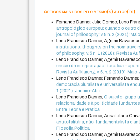
Artigos mais lidos pelo mesmo(s) autor(es)
Fernando Danner, Julie Dorrico, Leno Fra
antropológico europeu: quando o outro da
journal of philosophy: v. 8 n. 2 (2021): M
Leno Francisco Danner, Agemir Bavaresc
institutions: thoughts on the normative r
of philosophy: v. 5 n. 1 (2018): Revista Aufk
Leno Francisco Danner, Agemir Bavaresc
ensaio de interpretação filosófica – ap
Revista Aufklärung. v. 6, n. 2 (2019), Mai
Leno Francisco Danner, Fernando Danner
democracia pluralista e universalista enq
1 (2021): Janeiro-Abril
Leno Francisco Danner,
O sujeito-grupo t
relacionalidade e à politicidade fundante
Entre Teoria e Prática
Leno Francisco Danner, Acsa Liliane Carv
antitotalitária, não-fundamentalista e ant
Filosofia Política
Leno Francisco Danner, Agemir Bavaresc