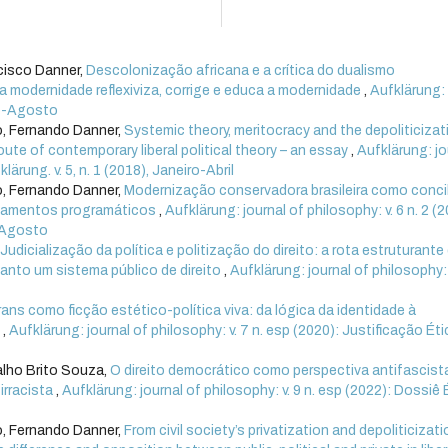
ncisco Danner,
Descolonização africana e a crítica do dualismo
 modernidade reflexiviza, corrige e educa a modernidade
,
Aufklärung:
aio-Agosto
o, Fernando Danner,
Systemic theory, meritocracy and the depoliticizat
oute of contemporary liberal political theory – an essay
,
Aufklärung: jo
lärung. v. 5, n. 1 (2018), Janeiro-Abril
o, Fernando Danner,
Modernização conservadora brasileira como conci
ontamentos programáticos
,
Aufklärung: journal of philosophy: v. 6 n. 2 (2
o-Agosto
,
Judicialização da política e politização do direito: a rota estruturante
uanto um sistema público de direito
,
Aufklärung: journal of philosophy: v
rans como ficção estético-política viva: da lógica da identidade à
s
,
Aufklärung: journal of philosophy: v. 7 n. esp (2020): Justificação Éti
alho Brito Souza,
O direito democrático como perspectiva antifascist
irracista
,
Aufklärung: journal of philosophy: v. 9 n. esp (2022): Dossiê 
o, Fernando Danner,
From civil society’s privatization and depoliticizati