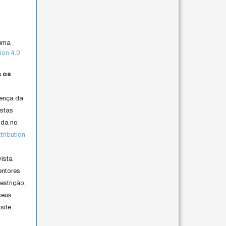
 uma
ion 4.0
a os
cença da
istas
lida no
ribution
vista
entores
estrição,
seus
site.