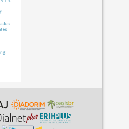
v. 7 n.
f
ejados
ntes
ung: