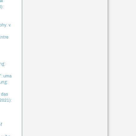
al
8):
hy: v.
Entre
ng:
”: uma
ung:
r das
(2021):
of