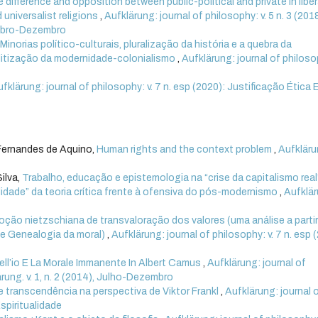
he difference and opposition between public-political and private in liber
d universalist religions
,
Aufklärung: journal of philosophy: v. 5 n. 3 (201
tembro-Dezembro
,
Minorias político-culturais, pluralização da história e a quebra da
olitização da modernidade-colonialismo
,
Aufklärung: journal of philosop
fklärung: journal of philosophy: v. 7 n. esp (2020): Justificação Ética 
 Fernandes de Aquino,
Human rights and the context problem
,
Aufkläru
ilva,
Trabalho, educação e epistemologia na “crise da capitalismo real
lidade” da teoria crítica frente à ofensiva do pós-modernismo
,
Aufklär
oção nietzschiana de transvaloração dos valores (uma análise a parti
 de Genealogia da moral)
,
Aufklärung: journal of philosophy: v. 7 n. esp 
ell’io E La Morale Immanente In Albert Camus
,
Aufklärung: journal of
ärung. v. 1, n. 2 (2014), Julho-Dezembro
 e transcendência na perspectiva de Viktor Frankl
,
Aufklärung: journal 
Espiritualidade