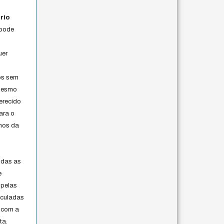
rio
 pode
uer
os sem
 mesmo
erecido
ara o
rmos da
s
odas as
e
 pelas
iculadas
 com a
ta.