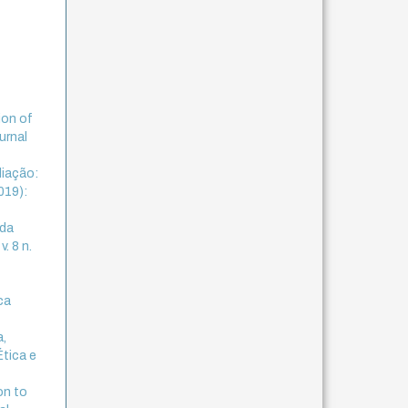
ion of
urnal
liação:
019):
 da
. 8 n.
ca
a,
Ética e
on to