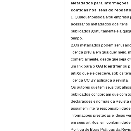
Metadados para informações
contidas nos itens do repositó
1. Qualquer pessoa e/ou empresa
acessar os metadados dos itens
publicados gratuitamente e a qulq
tempo.
2.Os metadados podem ser usad
licença prévia em qualquer meio,
comercialmente, desde que seja of
um link para o
OAI Identifier
ou p
artigo que ele desceve, sob os te
licença CC BY aplicada à revista.
Os autores que têm seus trabalho
publicados concordam que com t
declarações e normas da Revista 
assumem inteira responsabilidade
informações prestadas e ideias ve
em seus artigos, em conformidade
Política de Boas Práticas da Revis