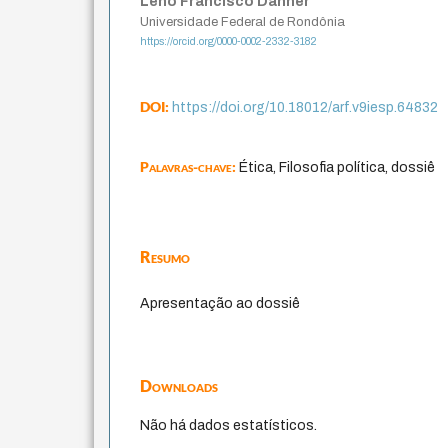
Leno Francisco Danner
Universidade Federal de Rondônia
https://orcid.org/0000-0002-2332-3182
DOI:
https://doi.org/10.18012/arf.v9iesp.64832
Palavras-chave:
Ética, Filosofia política, dossiê
Resumo
Apresentação ao dossiê
Downloads
Não há dados estatísticos.