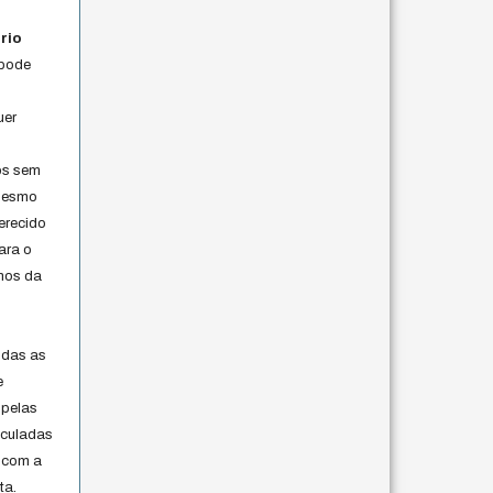
rio
 pode
uer
os sem
 mesmo
erecido
ara o
rmos da
s
odas as
e
 pelas
iculadas
 com a
ta.