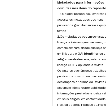
Metadados para informações
contidas nos itens do repositó
1. Qualquer pessoa e/ou empresa
acessar os metadados dos itens
publicados gratuitamente e a qulq
tempo.
2.Os metadados podem ser usad
licença prévia em qualquer meio,
comercialmente, desde que seja of
um link para o
OAI Identifier
ou p
artigo que ele desceve, sob os te
licença CC BY aplicada à revista.
Os autores que têm seus trabalho
publicados concordam que com t
declarações e normas da Revista 
assumem inteira responsabilidade
informações prestadas e ideias ve
em seus artigos, em conformidade
Política de Boas Práticas da Revis