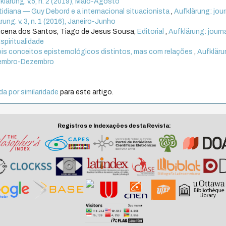
fklärung. v.5, n. 2 (2019), Maio-Agosto
idiana — Guy Debord e a internacional situacionista
,
Aufklärung: jour
rung. v. 3, n. 1 (2016), Janeiro-Junho
 Lucena dos Santos, Tiago de Jesus Sousa,
Editorial
,
Aufklärung: journa
Espiritualidade
is conceitos epistemológicos distintos, mas com relações
,
Aufkläru
Setembro-Dezembro
a por similaridade
para este artigo.
Registros e Indexações desta Revista: