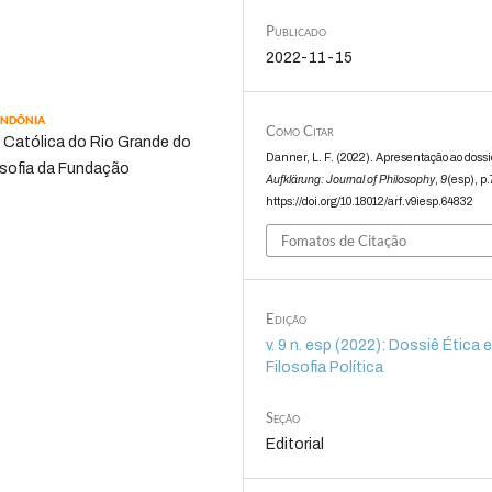
Publicado
2022-11-15
ondônia
Como Citar
e Católica do Rio Grande do
Danner, L. F. (2022). Apresentação ao dossi
sofia da Fundação
Aufklärung: Journal of Philosophy
,
9
(esp), p.
https://doi.org/10.18012/arf.v9iesp.64832
Fomatos de Citação
Edição
v. 9 n. esp (2022): Dossiê Ética 
Filosofia Política
Seção
Editorial