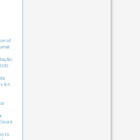
ion of
urnal
liação:
019):
 da
. 8 n.
ca
a,
Ética e
on to