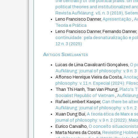
the centrality of the political praxis: on t
political theories and institutionalized an
Revista Aufklärung. v.5, n. 3 (2019), Se
Leno Francisco Danner,
Apresentação
,
Au
Teoria e Prática
Leno Francisco Danner, Fernando Danner
continuidade: pela desnaturalização e p
12 n. 3 (2025)
Artigos Semelhantes
Lucas de Lima Cavalcanti Gonçalves,
O p
Aufklärung: journal of philosophy: v. 9 n
Affonso Henrique Vieira da Costa,
Anotaçõ
philosophy: v. 11 n. Especial (2024): Filoso
Than Thi Hanh, Tran Van Phung,
Plato's T
Socialist Republic of Vietnam
,
Aufklärung:
Rafael Lembert Kasper,
Can there be alter
Aufklärung: journal of philosophy: v. 5 n. 
Xuan Dung Bui,
A teoria ética de Marx e 
journal of philosophy: v. 9 n. 2 (2022): M
Eurico Carvalho,
O conceito situacionista
Marta Nunes da Costa,
Revisiting Hobbes: