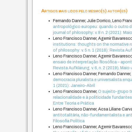
Artigos mais lidos pelo mesmo(s) autor(es)
Fernando Danner, Julie Dorrico, Leno Fra
antropológico europeu: quando o outro da
journal of philosophy: v. 8 n. 2 (2021): M
Leno Francisco Danner, Agemir Bavaresc
institutions: thoughts on the normative r
of philosophy: v. 5 n. 1 (2018): Revista Aufk
Leno Francisco Danner, Agemir Bavaresc
ensaio de interpretação filosófica – ap
Revista Aufklärung. v. 6, n. 2 (2019), Mai
Leno Francisco Danner, Fernando Danner
democracia pluralista e universalista enq
1 (2021): Janeiro-Abril
Leno Francisco Danner,
O sujeito-grupo t
relacionalidade e à politicidade fundante
Entre Teoria e Prática
Leno Francisco Danner, Acsa Liliane Carv
antitotalitária, não-fundamentalista e ant
Filosofia Política
Leno Francisco Danner, Agemir Bavaresc