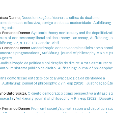
ncisco Danner,
Descolonização africana e a crítica do dualismo
 modernidade reflexiviza, corrige e educa a modernidade
,
Aufklärung:
aio-Agosto
o, Fernando Danner,
Systemic theory, meritocracy and the depoliticizat
oute of contemporary liberal political theory – an essay
,
Aufklärung: jo
lärung. v. 5, n. 1 (2018), Janeiro-Abril
o, Fernando Danner,
Modernização conservadora brasileira como conci
ontamentos programáticos
,
Aufklärung: journal of philosophy: v. 6 n. 2 (2
o-Agosto
,
Judicialização da política e politização do direito: a rota estruturante
uanto um sistema público de direito
,
Aufklärung: journal of philosophy: v
rans como ficção estético-política viva: da lógica da identidade à
s
,
Aufklärung: journal of philosophy: v. 7 n. esp (2020): Justificação Éti
alho Brito Souza,
O direito democrático como perspectiva antifascist
irracista
,
Aufklärung: journal of philosophy: v. 9 n. esp (2022): Dossiê 
o, Fernando Danner,
From civil society’s privatization and depoliticizati