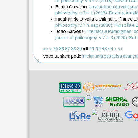
of philosophy: v. 5 n. 2 (2018): Revista Au
Eurico Carvalho,
Uma poética da vida quot
philosophy: v. 3 n. 1 (2016): Revista Aufklä
Iraquitan de Oliveira Caminha, Gilfranco
philosophy: v. 7 n. esp (2020): Filosofia e 
João Barbosa,
Themata e Paradigmas: do
journal of philosophy: v. 7 n. 3 (2020): 
<<
<
35
36
37
38
39
40
41
42
43
44
>
>>
Você também pode
iniciar uma pesquisa avançad