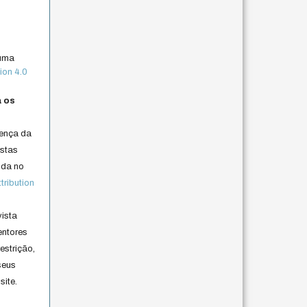
 uma
ion 4.0
a os
cença da
istas
lida no
ribution
vista
entores
estrição,
seus
site.