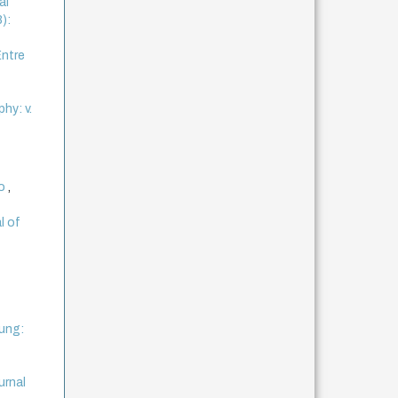
al
8):
Entre
hy: v.
to
,
l of
ung:
urnal