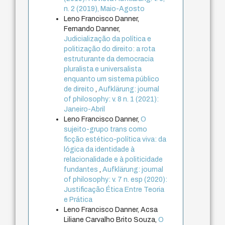
n. 2 (2019), Maio-Agosto
Leno Francisco Danner,
Fernando Danner,
Judicialização da política e
politização do direito: a rota
estruturante da democracia
pluralista e universalista
enquanto um sistema público
de direito
,
Aufklärung: journal
of philosophy: v. 8 n. 1 (2021):
Janeiro-Abril
Leno Francisco Danner,
O
sujeito-grupo trans como
ficção estético-política viva: da
lógica da identidade à
relacionalidade e à politicidade
fundantes
,
Aufklärung: journal
of philosophy: v. 7 n. esp (2020):
Justificação Ética Entre Teoria
e Prática
Leno Francisco Danner, Acsa
Liliane Carvalho Brito Souza,
O