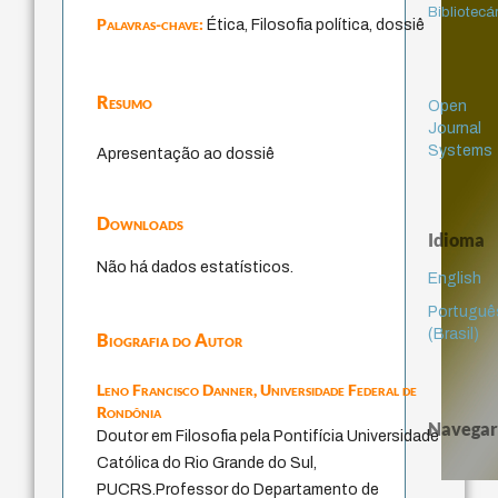
Bibliotecá
Palavras-chave:
Ética, Filosofia política, dossiê
Resumo
Open
Journal
Systems
Apresentação ao dossiê
Downloads
Idioma
Não há dados estatísticos.
English
Portuguê
(Brasil)
Biografia do Autor
Leno Francisco Danner,
Universidade Federal de
Rondônia
Navegar
Doutor em Filosofia pela Pontifícia Universidade
Católica do Rio Grande do Sul,
PUCRS.Professor do Departamento de