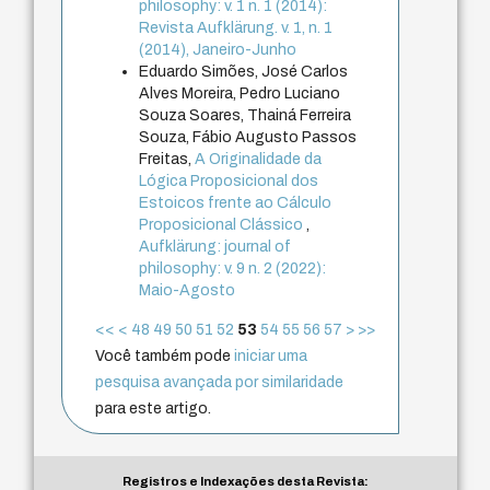
philosophy: v. 1 n. 1 (2014):
Revista Aufklärung. v. 1, n. 1
(2014), Janeiro-Junho
Eduardo Simões, José Carlos
Alves Moreira, Pedro Luciano
Souza Soares, Thainá Ferreira
Souza, Fábio Augusto Passos
Freitas,
A Originalidade da
Lógica Proposicional dos
Estoicos frente ao Cálculo
Proposicional Clássico
,
Aufklärung: journal of
philosophy: v. 9 n. 2 (2022):
Maio-Agosto
<<
<
48
49
50
51
52
53
54
55
56
57
>
>>
Você também pode
iniciar uma
pesquisa avançada por similaridade
para este artigo.
Registros e Indexações desta Revista: