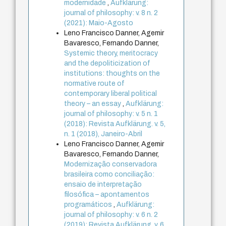
modernidade
,
Aufklärung:
journal of philosophy: v. 8 n. 2
(2021): Maio-Agosto
Leno Francisco Danner, Agemir
Bavaresco, Fernando Danner,
Systemic theory, meritocracy
and the depoliticization of
institutions: thoughts on the
normative route of
contemporary liberal political
theory – an essay
,
Aufklärung:
journal of philosophy: v. 5 n. 1
(2018): Revista Aufklärung. v. 5,
n. 1 (2018), Janeiro-Abril
Leno Francisco Danner, Agemir
Bavaresco, Fernando Danner,
Modernização conservadora
brasileira como conciliação:
ensaio de interpretação
filosófica – apontamentos
programáticos
,
Aufklärung:
journal of philosophy: v. 6 n. 2
(2019): Revista Aufklärung. v. 6,