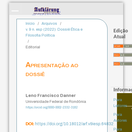
Início
/
Arquivos
/
v. 9 n. esp (2022): Dossiê Ética e
Edição
Filosofia Política
Atual
/
Editorial
Apresentação ao
dossiê
Informa
Leno Francisco Danner
Para
Universidade Federal de Rondônia
Leitores
https://orcid.org/0000-0002-2332-3182
Para
Autores
DOI:
https://doi.org/10.18012/arf.v9iesp.64832
Para