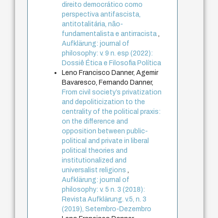
direito democrático como
perspectiva antifascista,
antitotalitária, não-
fundamentalista e antirracista
,
Aufklärung: journal of
philosophy: v. 9 n. esp (2022):
Dossiê Ética e Filosofia Política
Leno Francisco Danner, Agemir
Bavaresco, Fernando Danner,
From civil society’s privatization
and depoliticization to the
centrality of the political praxis:
on the difference and
opposition between public-
political and private in liberal
political theories and
institutionalized and
universalist religions
,
Aufklärung: journal of
philosophy: v. 5 n. 3 (2018):
Revista Aufklärung. v.5, n. 3
(2019), Setembro-Dezembro