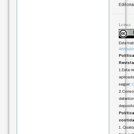
Editoria
Licença
Este tra
Attributi
Polític
Revista
1.Esta r
aplicada 
seguir:
C
2.Conson
detentor
deposita
Polític
contida
1. Qual