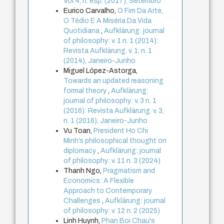
Vol.4, n. esp. (2017), Setembro
Eurico Carvalho,
O Fim Da Arte,
O Tédio E A Miséria Da Vida
Quotidiana
,
Aufklärung: journal
of philosophy: v. 1 n. 1 (2014):
Revista Aufklärung. v. 1, n. 1
(2014), Janeiro-Junho
Miguel López-Astorga,
Towards an updated reasoning
formal theory
,
Aufklärung:
journal of philosophy: v. 3 n. 1
(2016): Revista Aufklärung. v. 3,
n. 1 (2016), Janeiro-Junho
Vu Toan,
President Ho Chi
Minh’s philosophical thought on
diplomacy
,
Aufklärung: journal
of philosophy: v. 11 n. 3 (2024)
Thanh Ngo,
Pragmatism and
Economics: A Flexible
Approach to Contemporary
Challenges
,
Aufklärung: journal
of philosophy: v. 12 n. 2 (2025)
Linh Huynh,
Phan Boi Chau's