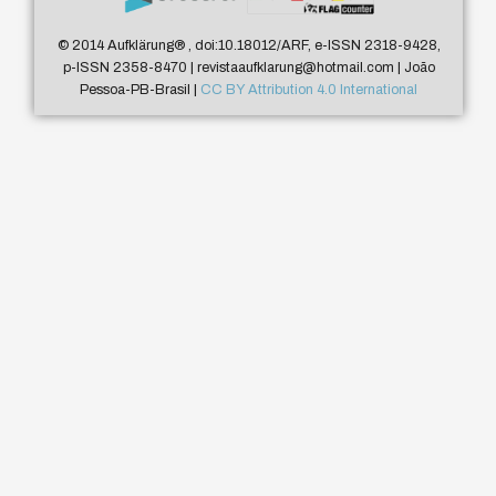
© 2014 Aufklärung
®
, doi:10.18012/ARF, e-ISSN 2318-9428,
p-ISSN 2358-8470 | revistaaufklarung@hotmail.com | João
Pessoa-PB-Brasil |
CC BY Attribution 4.0 International