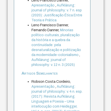
Leno Francisco Danner,
Apresentação
,
Aufklärung:
journal of philosophy: v. 7 n. esp
(2020): Justificação Ética Entre
Teoria e Prática
Leno Francisco Danner,
Fernando Danner,
Minorias
político-culturais, pluralização
da história e a quebra da
continuidade: pela
desnaturalização e politização
da modernidade-colonialismo
,
Aufklärung: journal of
philosophy: v. 12 n. 3 (2025)
Artigos Semelhantes
Robson Costa Cordeiro,
Apresentação
,
Aufklärung:
journal of philosophy: v. 4 n. esp.
(2017): Revista Aufklärung.
Linguagem e Poesia – Uma
interlocução com Heidegger,