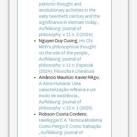
patriotic thought and
revolutionary activities in the
early twentieth century and the
significance in Vietnam today
,
Aufklärung: journal of
philosophy: v. 11 n. 3 (2024)
Nguyen Duy Cuong,
Ho Chi
Minh's philosophical thought
on the role of the people
,
Aufklärung: journal of
philosophy: v. 11 n. Especial
(2024): Filosofia e Literatura
Amâncio Maurício Xavier Rêgo,
A Alma Humana: Uma
caracterização reflexiva e um
modo de existência
,
Aufklärung: journal of
philosophy: v. 12 n. 1 (2025)
Robson Costa Cordeiro,
Heidegger E A Técnica Moderna
Como Perigo E Como Salvação
,
Aufklärung: journal of