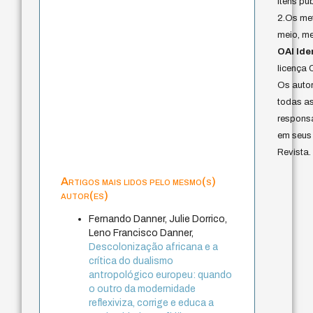
itens pu
2.Os me
meio, me
OAI Iden
licença 
Os auto
todas as
responsa
em seus 
Revista.
Artigos mais lidos pelo mesmo(s)
autor(es)
Fernando Danner, Julie Dorrico,
Leno Francisco Danner,
Descolonização africana e a
crítica do dualismo
antropológico europeu: quando
o outro da modernidade
reflexiviza, corrige e educa a