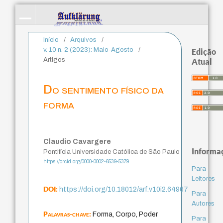
Início
/
Arquivos
/
v. 10 n. 2 (2023): Maio-Agosto
/
Edição
Artigos
Atual
Do sentimento físico da
forma
Claudio Cavargere
Informa
Pontifícia Universidade Católica de São Paulo
https://orcid.org/0000-0002-6539-5379
Para
Leitores
DOI:
https://doi.org/10.18012/arf.v10i2.64967
Para
Autores
Palavras-chave:
Forma, Corpo, Poder
Para