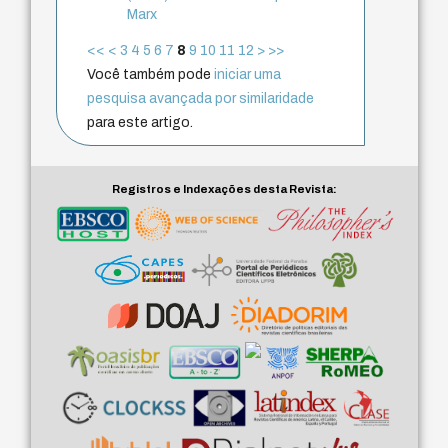
Marx
<<
<
3
4
5
6
7
8
9
10
11
12
>
>>
Você também pode
iniciar uma
pesquisa avançada por similaridade
para este artigo.
Registros e Indexações desta Revista: