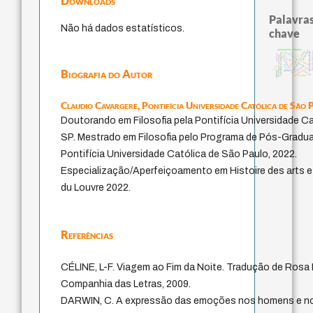
Downloads
Palavras
Não há dados estatísticos.
chave
pensamento singular
guayaquil
metafísica do tempo
protágoras
violencia
intolerância
filosofia brasileira
filosofia fra
experiência temporal
palavra
identidade nacional
fundamentalismo
leyes
lei
género
perdón
jacobi
mind
logos
pedagogia
homem-medida
Biografia do Autor
animais
idade
desejo
realidad
Claudio Cavargere,
Pontifícia Universidade Católica de São 
Doutorando em Filosofia pela Pontifícia Universidade C
SP. Mestrado em Filosofia pelo Programa de Pós-Gradua
Pontifícia Universidade Católica de São Paulo, 2022.
Especialização/Aperfeiçoamento em Histoire des arts et 
du Louvre 2022.
Referências
CÉLINE, L-F. Viagem ao Fim da Noite. Tradução de Rosa F
Companhia das Letras, 2009.
DARWIN, C. A expressão das emoções nos homens e no