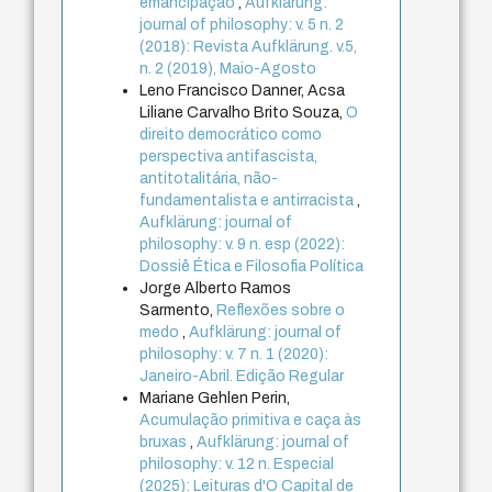
emancipação
,
Aufklärung:
journal of philosophy: v. 5 n. 2
(2018): Revista Aufklärung. v.5,
n. 2 (2019), Maio-Agosto
Leno Francisco Danner, Acsa
Liliane Carvalho Brito Souza,
O
direito democrático como
perspectiva antifascista,
antitotalitária, não-
fundamentalista e antirracista
,
Aufklärung: journal of
philosophy: v. 9 n. esp (2022):
Dossiê Ética e Filosofia Política
Jorge Alberto Ramos
Sarmento,
Reflexões sobre o
medo
,
Aufklärung: journal of
philosophy: v. 7 n. 1 (2020):
Janeiro-Abril. Edição Regular
Mariane Gehlen Perin,
Acumulação primitiva e caça às
bruxas
,
Aufklärung: journal of
philosophy: v. 12 n. Especial
(2025): Leituras d'O Capital de