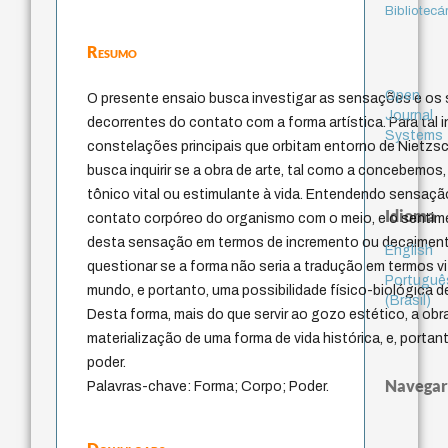
Bibliotecá
Resumo
Open
O presente ensaio busca investigar as sensações e os 
Journal
decorrentes do contato com a forma artística. Para tal in
Systems
constelações principais que orbitam entorno de Nietzsc
busca inquirir se a obra de arte, tal como a concebemos,
tônico vital ou estimulante à vida. Entendendo sensaçã
Idioma
contato corpóreo do organismo com o meio, e o senti
desta sensação em termos de incremento ou decaimento
English
questionar se a forma não seria a tradução em termos vi
Portuguê
mundo, e portanto, uma possibilidade físico-biológica de
(Brasil)
Desta forma, mais do que servir ao gozo estético, a obra
materialização de uma forma de vida histórica, e, porta
poder.
Navegar
Palavras-chave: Forma; Corpo; Poder.