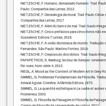
NIETZSCHE, F. Humano, demasiado humano. Trad. Paul
Paulo: Companhia das Letras, 2012.
NIETZSCHE, F. Genealogia da moral. Trad. Paulo César 
Companhia das Letras, 2017.
NIETZSCHE, F. Além do bem e do mal. Trad. Saulo Krieger
NIETZSCHE, F. Cinco prefácios para cinco livros não es
Süssekind. Editora 7 Letras, 2019.
NIETZSCHE, F. A visão dionisíaca de mundo. Tradução d
Fernandes. São Paulo: Martins Fontes, 2019.
NIETZSCHE, F. Crepúsculo dos ídolos. Trad. Saulo Krieg
PAPAPETROS, S. Warburg, lecteur de Semper: ornement, 
Re-vues, hors-série 4, 2013.
RIEGL, A. Mood as the Content of Modern Art In Grey R
SIMMEL, G. Problemas Fundamentais da Filosofia. Traduç
Amaral Aguiar. Coimbra: Atlântida Editora, 1970.
SIMMEL, G. La quantité esthétique In Le cadre et autres
Promeneur, 2003.
SIMMEL, G. Filosofia da Paisagem In Filosofia da Paisag
Centro de Filosofia da Universidade de Lisboa, 2011.