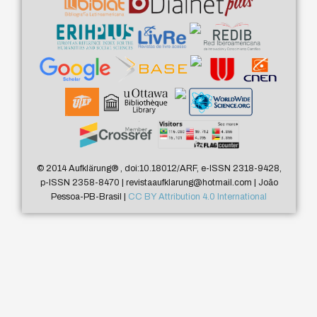
© 2014 Aufklärung
®
, doi:10.18012/ARF, e-ISSN 2318-9428,
p-ISSN 2358-8470 | revistaaufklarung@hotmail.com | João
Pessoa-PB-Brasil |
CC BY Attribution 4.0 International