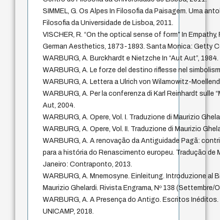
SIMMEL, G. Os Alpes In Filosofia da Paisagem. Uma anto
Filosofia da Universidade de Lisboa, 2011.
VISCHER, R. “On the optical sense of form” In Empathy,
German Aesthetics, 1873-1893. Santa Monica: Getty Ce
WARBURG, A. Burckhardt e Nietzche In “Aut Aut”, 1984.
WARBURG, A. Le forze del destino riflesse nel simbolismo
WARBURG, A. Lettera a Ulrich von Wilamowitz-Moellendor
WARBURG, A. Per la conferenza di Karl Reinhardt sulle “
Aut, 2004.
WARBURG, A. Opere, Vol. I. Traduzione di Maurizio Ghelar
WARBURG, A. Opere, Vol. II. Traduzione di Maurizio Ghela
WARBURG, A. A renovação da Antiguidade Pagã: contrib
para a história do Renascimento europeu. Tradução de M
Janeiro: Contraponto, 2013.
WARBURG, A. Mnemosyne. Einleitung. Introduzione al Bil
Maurizio Ghelardi. Rivista Engrama, Nº 138 (Settembre/O
WARBURG, A. A Presença do Antigo. Escritos Inéditos. V
UNICAMP, 2018.