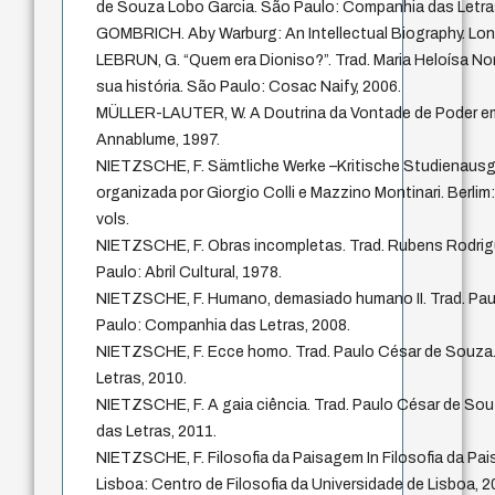
de Souza Lobo Garcia. São Paulo: Companhia das Letra
GOMBRICH. Aby Warburg: An Intellectual Biography. Lon
LEBRUN, G. “Quem era Dioniso?”. Trad. Maria Heloísa Noro
sua história. São Paulo: Cosac Naify, 2006.
MÜLLER-LAUTER, W. A Doutrina da Vontade de Poder em
Annablume, 1997.
NIETZSCHE, F. Sämtliche Werke –Kritische Studienaus
organizada por Giorgio Colli e Mazzino Montinari. Berlim
vols.
NIETZSCHE, F. Obras incompletas. Trad. Rubens Rodrigu
Paulo: Abril Cultural, 1978.
NIETZSCHE, F. Humano, demasiado humano II. Trad. Pa
Paulo: Companhia das Letras, 2008.
NIETZSCHE, F. Ecce homo. Trad. Paulo César de Souza
Letras, 2010.
NIETZSCHE, F. A gaia ciência. Trad. Paulo César de So
das Letras, 2011.
NIETZSCHE, F. Filosofia da Paisagem In Filosofia da Pa
Lisboa: Centro de Filosofia da Universidade de Lisboa, 2