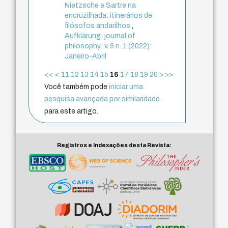
Nietzsche e Sartre na
encruzilhada: itinerários de
filósofos andarilhos
,
Aufklärung: journal of
philosophy: v. 9 n. 1 (2022):
Janeiro-Abril
<<
<
11
12
13
14
15
16
17
18
19
20
>
>>
Você também pode
iniciar uma
pesquisa avançada por similaridade
para este artigo.
Registros e Indexações desta Revista: