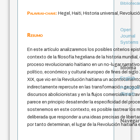
Bibliotecá
Palavras-chave:
Hegel, Haiti, Historia universal, Revoluc
Open
Resumo
Journal
Systems
En este artículo analizaremos los posibles criterios epi
contexto de la filosofía hegeliana de la historia mundial, 
proceso revolucionario haitiano en un no-lugar narrativo.
Idioma
político, económico y cultural europeo de fines del siglo
English
XIX, que vio en la Revolución haitiana un acontecimient
indirectamente repercute en las transformación geopolít
Portuguê
(Brasil)
discursos abolicionistas y en la flujos comerciales a tra
parece en principio desatender la especificidad del pro
sostenemos en este contexto, es posible rastrear los m
deliberada que responder a una ideas precisas de liberta
Navegar
por tanto determinan, el lugar de la Revolución haitiana 