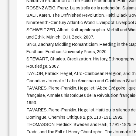
Narrative Production of the Polish Presence in Haiti. Var
ROSENZWEIG, Franz. La estrella de la redención. Sala
SALT, Karen. The Unfinished Revolution. Haiti, Black So
Nineteenth-Century Atlantic World. Liverpool: Liverpool 
SCHWEITZER, Albert. Kulturphilosophie. Verfäll und Wied
und Ethik. Múnich: C.H. Beck, 2007.
SNG, Zachary. Middling Romanticism. Reeding in the Gap
Fordham: Fordham University Press, 2020.
STEWART, Charles. Creolization: History, Ethnography, 
Routledge, 2007.
TAYLOR, Patrick. Hegel, Afro-Caribbean Religion, and t
Canadian Journal of Latin American and Caribbean Studi
TAVARES, Pierre-Franklin. Hegel et l’Abée Grégoire : que
française, Annales historiques de la Révolution françai
1993.
TAVARES, Pierre-Franklin. Hegel et Haitï ou le silence de
Domingue, Chemins Critique 2, pp. 113-131, 1992.
THOMASSON, Fredrick. Sweden and Haiti, 1791-1825: R
Trade, and the Fall of Henry Christophe, The Journal of H