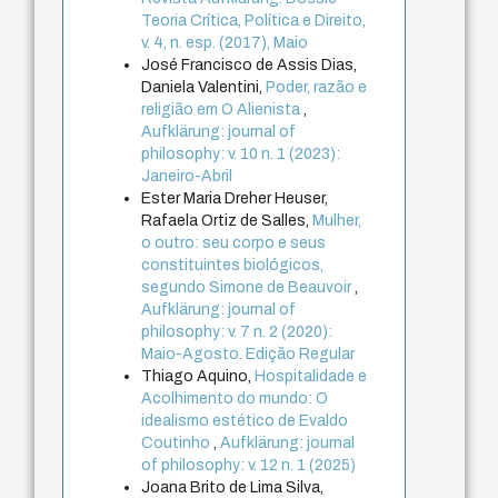
Teoria Crítica, Política e Direito,
v. 4, n. esp. (2017), Maio
José Francisco de Assis Dias,
Daniela Valentini,
Poder, razão e
religião em O Alienista
,
Aufklärung: journal of
philosophy: v. 10 n. 1 (2023):
Janeiro-Abril
Ester Maria Dreher Heuser,
Rafaela Ortiz de Salles,
Mulher,
o outro: seu corpo e seus
constituintes biológicos,
segundo Simone de Beauvoir
,
Aufklärung: journal of
philosophy: v. 7 n. 2 (2020):
Maio-Agosto. Edição Regular
Thiago Aquino,
Hospitalidade e
Acolhimento do mundo: O
idealismo estético de Evaldo
Coutinho
,
Aufklärung: journal
of philosophy: v. 12 n. 1 (2025)
Joana Brito de Lima Silva,