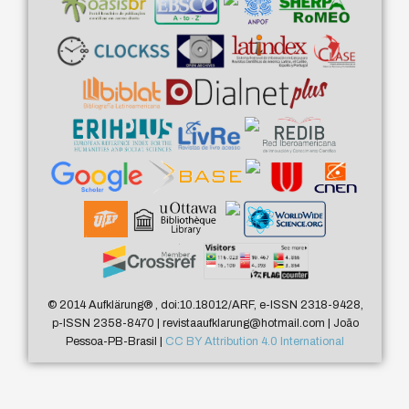
© 2014 Aufklärung
®
, doi:10.18012/ARF, e-ISSN 2318-9428,
p-ISSN 2358-8470 | revistaaufklarung@hotmail.com | João
Pessoa-PB-Brasil |
CC BY Attribution 4.0 International