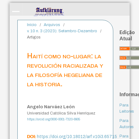
Início
/
Arquivos
/
v. 10 n. 3 (2023): Setembro-Dezembro
/
Edição
Artigos
Atual
Haití como no-lugar: la
revolución racializada y
la filosofía hegeliana de
la historia.
Informa
Para
Angelo Narváez León
Leitores
Universidad Católica Silva Henríquez
https://orcid.org/0000-0001-7320-6905
Para
Autores
DOI:
Para
https://doi.org/10.18012/arf.v10i3.65715