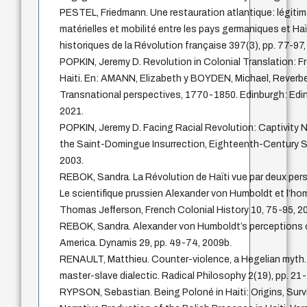
PESTEL, Friedmann. Une restauration atlantique: légitima
matérielles et mobilité entre les pays germaniques et Ha
historiques de la Révolution française 397(3), pp. 77-97,
POPKIN, Jeremy D. Revolution in Colonial Translation:
Haiti. En: AMANN, Elizabeth y BOYDEN, Michael, Reverbe
Transnational perspectives, 1770-1850. Edinburgh: Edin
2021.
POPKIN, Jeremy D. Facing Racial Revolution: Captivity Na
the Saint-Domingue Insurrection, Eighteenth-Century S
2003.
REBOK, Sandra. La Révolution de Haïti vue par deux pe
Le scientifique prussien Alexander von Humboldt et l’ho
Thomas Jefferson, French Colonial History 10, 75-95, 2
REBOK, Sandra. Alexander von Humboldt’s perceptions o
America. Dynamis 29, pp. 49-74, 2009b.
RENAULT, Matthieu. Counter-violence, a Hegelian myth. 
master-slave dialectic. Radical Philosophy 2(19), pp. 21
RYPSON, Sebastian. Being Poloné in Haiti: Origins, Surv