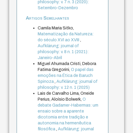
philosophy: v. 7 n. 3 (2020):
Setembro-Dezembro
Artigos Semelhantes
Camila Maria Sitko,
Matematização da Natureza:
do século XVI ao XVIII
,
Aufklärung: journal of
philosophy: v. 8 n. 1 (2021):
Janeiro-Abril
Miguel Ahumada Cristi, Debora
Fatima Gregorini,
O papel das
emoções na Ética de Baruch
Spinoza
,
Aufklärung: journal of
philosophy: v. 12 n. 1 (2025)
Lais de Carvalho Lima, Oneide
Perius, Aloísio Bolwerk,
O
debate Gadamer-Habermas: um
ensaio sobre a aparente
dicotomia entre tradição e
autonomia na hermenêutica
filosófica
,
Aufklärung: journal