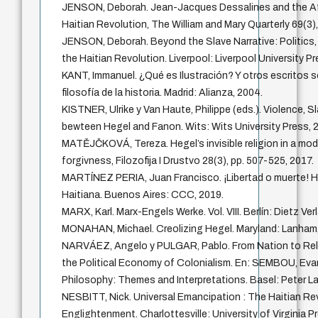
JENSON, Deborah. Jean-Jacques Dessalines and the Af
Haitian Revolution, The William and Mary Quarterly 69(3)
JENSON, Deborah. Beyond the Slave Narrative: Politics,
the Haitian Revolution. Liverpool: Liverpool University Pr
KANT, Immanuel. ¿Qué es Ilustración? Y otros escritos so
filosofía de la historia. Madrid: Alianza, 2004.
KISTNER, Ulrike y Van Haute, Philippe (eds.). Violence, 
bewteen Hegel and Fanon. Wits: Wits University Press, 
MATĚJČKOVÁ, Tereza. Hegel’s invisible religion in a mode
forgivness, Filozofija I Drustvo 28(3), pp. 507-525, 2017.
MARTÍNEZ PERIA, Juan Francisco. ¡Libertad o muerte! Hi
Haitiana. Buenos Aires: CCC, 2019.
MARX, Karl. Marx-Engels Werke. Vol. VIII. Berlín: Dietz Ver
MONAHAN, Michael. Creolizing Hegel. Maryland: Lanham,
NARVÁEZ, Angelo y PULGAR, Pablo. From Nation to Relig
the Political Economy of Colonialism. En: SEMBOU, Evang
Philosophy: Themes and Interpretations. Basel: Peter L
NESBITT, Nick. Universal Emancipation : The Haitian Re
Englightenment. Charlottesville: University of Virginia P