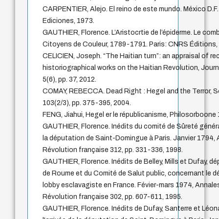
CARPENTIER, Alejo. El reino de este mundo. México D.F
Ediciones, 1973.
GAUTHIER, Florence. L’Aristocrtie de l’épiderme. Le com
Citoyens de Couleur, 1789-1791. Paris: CNRS Éditions,
CELICIEN, Joseph. “The Haitian turn”: an appraisal of rec
historiographical works on the Haitian Revolution, Jour
5(6), pp. 37, 2012.
COMAY, REBECCA. Dead Right : Hegel and the Terror, So
103(2/3), pp. 375-395, 2004.
FENG, Jiahui, Hegel er le républicanisme, Philosorboone 
GAUTHIER, Florence. Inédits du comité de Sûreté généra
la députation de Saint-Domingue à Paris. Janvier 1794, 
Révolution française 312, pp. 331-336, 1998.
GAUTHIER, Florence. Inédits de Belley, Mills et Dufay, 
de Roume et du Comité de Salut public, concernant le 
lobby esclavagiste en France. Févier-mars 1974, Annales
Révolution française 302, pp. 607-611, 1995.
GAUTHIER, Florence. Inédits de Dufay, Santerre et Léona