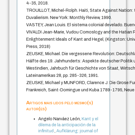
4-35, 2018.
TROUILLOT, Michel-Rolph. Haiti, State Against Nation: 
Duvalierism. New York: Monthly Review, 1990.
VASTEY, Jean Louis. El sistema colonial develado. Buen
VIVALDI Jean-Marie, Vudou Comoslogy and the Hatian R
Enlightenment Ideals of Kant and Hegel, (Kingston: Univ
Press, 2018)
ZEUSKE, Michael. Die vergessene Revolution: Deutschlan
Hälfte des 19. Jahrhunderts: Aspekte deutscher Politik
Westindien, Jahrbuch für Geschichte von Staat, Wirtsc
Lateinamerikas 28, pp. 285-326, 1991.
ZEUSKE, Michael y MUNFORD, Clarence J. Die Grose Furch
Frankreich, Saint-Domingue und Kuba 1789-1795, Neue F
Artigos mais lidos pelo mesmo(s)
autor(es)
Angelo Narváez León,
Kant y el
dilema de la anticipación de la
infinitud
,
Aufklärung: journal of