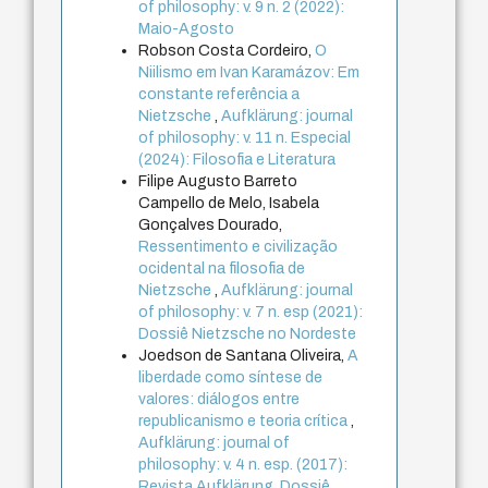
of philosophy: v. 9 n. 2 (2022):
Maio-Agosto
Robson Costa Cordeiro,
O
Niilismo em Ivan Karamázov: Em
constante referência a
Nietzsche
,
Aufklärung: journal
of philosophy: v. 11 n. Especial
(2024): Filosofia e Literatura
Filipe Augusto Barreto
Campello de Melo, Isabela
Gonçalves Dourado,
Ressentimento e civilização
ocidental na filosofia de
Nietzsche
,
Aufklärung: journal
of philosophy: v. 7 n. esp (2021):
Dossiê Nietzsche no Nordeste
Joedson de Santana Oliveira,
A
liberdade como síntese de
valores: diálogos entre
republicanismo e teoria crítica
,
Aufklärung: journal of
philosophy: v. 4 n. esp. (2017):
Revista Aufklärung. Dossiê