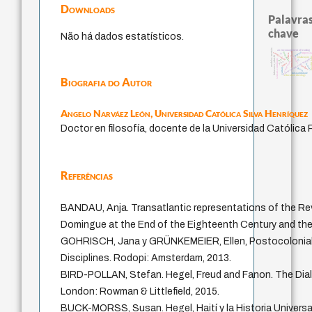
Downloads
Palavras
chave
Não há dados estatísticos.
modelos mentais
an encouragement of learning
popper
immanuel kant
impesso
coletividade
formação
ética.
yi
fukuzawa yukichi
redução
totalização
pessim
japanese education thoughts
sensus communis
ren
li
conjecturas
juízo
nome
levinas
mulher
gosto
carnap
falseabilidade
education ideology
Biografia do Autor
Angelo Narváez León,
Universidad Católica Silva Henríquez
Doctor en filosofía, docente de la Universidad Católica 
Referências
BANDAU, Anja. Transatlantic representations of the Rev
Domingue at the End of the Eighteenth Century and the 
GOHRISCH, Jana y GRÜNKEMEIER, Ellen, Postocolonial
Disciplines. Rodopi: Amsterdam, 2013.
BIRD-POLLAN, Stefan. Hegel, Freud and Fanon. The Dial
London: Rowman & Littlefield, 2015.
BUCK-MORSS, Susan. Hegel, Haití y la Historia Universa