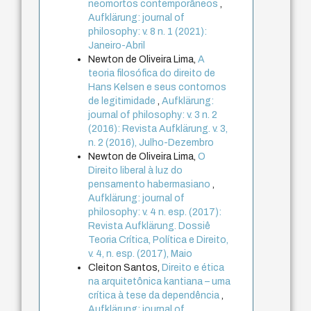
neomortos contemporâneos
,
Aufklärung: journal of
philosophy: v. 8 n. 1 (2021):
Janeiro-Abril
Newton de Oliveira Lima,
A
teoria filosófica do direito de
Hans Kelsen e seus contornos
de legitimidade
,
Aufklärung:
journal of philosophy: v. 3 n. 2
(2016): Revista Aufklärung. v. 3,
n. 2 (2016), Julho-Dezembro
Newton de Oliveira Lima,
O
Direito liberal à luz do
pensamento habermasiano
,
Aufklärung: journal of
philosophy: v. 4 n. esp. (2017):
Revista Aufklärung. Dossiê
Teoria Crítica, Política e Direito,
v. 4, n. esp. (2017), Maio
Cleiton Santos,
Direito e ética
na arquitetônica kantiana – uma
crítica à tese da dependência
,
Aufklärung: journal of