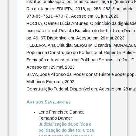
institucionalização: políticas sociais, raça e gênero no 
Rio de Janeiro: EDUERJ, 2018, pp. 255-283. Sociedade e 
978-85-7511-479-7. . Acesso em: 01 jun. 2023
ROCHA, Cármen Lúcia Antunes. O princípio da dignidad
exclusão social. Revista Brasileira do Instituto de Direito
pp. 49-67. Disponível em: Acesso em: 29 mai. 2023
TEIXEIRA, Ana Cláudia., SERAFIM, Lizandra., MORAES, M
Popular na Construção do Poder Local. Repente. Pólis –
Formação e Assessoria em Políticas Sociais – nº 24 – D
Acesso em: 29 mai. 2023
SILVA, José Afonso da. Poder constituinte e poder popul
Malheiros Editores, 2002.
Constituição Federal. Disponível em: Acesso em: 28 mai
Artigos Semelhantes
Leno Francisco Danner,
Fernando Danner,
Judicialização da política e
politização do direito: a rota