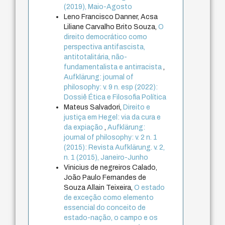
(2019), Maio-Agosto
Leno Francisco Danner, Acsa
Liliane Carvalho Brito Souza,
O
direito democrático como
perspectiva antifascista,
antitotalitária, não-
fundamentalista e antirracista
,
Aufklärung: journal of
philosophy: v. 9 n. esp (2022):
Dossiê Ética e Filosofia Política
Mateus Salvadori,
Direito e
justiça em Hegel: via da cura e
da expiação
,
Aufklärung:
journal of philosophy: v. 2 n. 1
(2015): Revista Aufklärung. v. 2,
n. 1 (2015), Janeiro-Junho
Vinicius de negreiros Calado,
João Paulo Fernandes de
Souza Allain Teixeira,
O estado
de exceção como elemento
essencial do conceito de
estado-nação, o campo e os