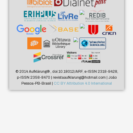
© 2014 Aufklärung
®
, doi:10.18012/ARF, e-ISSN 2318-9428,
p-ISSN 2358-8470 | revistaaufklarung@hotmail.com | João
Pessoa-PB-Brasil |
CC BY Attribution 4.0 International