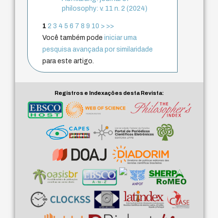
philosophy: v. 11 n. 2 (2024)
1
2
3
4
5
6
7
8
9
10
>
>>
Você também pode
iniciar uma
pesquisa avançada por similaridade
para este artigo.
Registros e Indexações desta Revista: