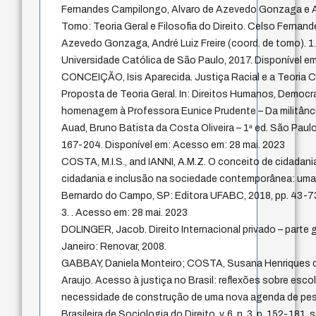
Fernandes Campilongo, Alvaro de Azevedo Gonzaga e And
Tomo: Teoria Geral e Filosofia do Direito. Celso Fernan
Azevedo Gonzaga, André Luiz Freire (coord. de tomo). 1.
Universidade Católica de São Paulo, 2017. Disponível e
CONCEIÇÃO, Isis Aparecida. Justiça Racial e a Teoria Cr
Proposta de Teoria Geral. In: Direitos Humanos, Democr
homenagem à Professora Eunice Prudente – Da militânci
Auad, Bruno Batista da Costa Oliveira – 1ª ed. São Paulo:
167-204. Disponível em: Acesso em: 28 mai. 2023
COSTA, M.I.S., and IANNI, A.M.Z. O conceito de cidadania.
cidadania e inclusão na sociedade contemporânea: uma a
Bernardo do Campo, SP: Editora UFABC, 2018, pp. 43-
3. . Acesso em: 28 mai. 2023
DOLINGER, Jacob. Direito Internacional privado – parte ge
Janeiro: Renovar, 2008.
GABBAY, Daniela Monteiro; COSTA, Susana Henriques da
Araujo. Acesso à justiça no Brasil: reflexões sobre escol
necessidade de construção de uma nova agenda de pes
Brasileira de Sociologia do Direito, v. 6, n. 3, p. 152-181, 