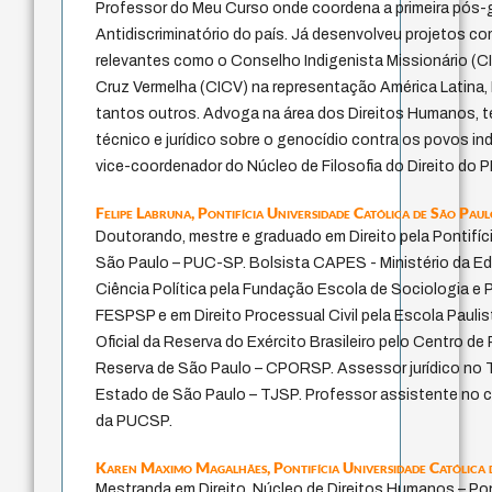
Professor do Meu Curso onde coordena a primeira pós-
Antidiscriminatório do país. Já desenvolveu projetos 
relevantes como o Conselho Indigenista Missionário (CI
Cruz Vermelha (CICV) na representação América Latina, M
tantos outros. Advoga na área dos Direitos Humanos, t
técnico e jurídico sobre o genocídio contra os povos in
vice-coordenador do Núcleo de Filosofia do Direito do
Felipe Labruna,
Pontifícia Universidade Católica de São Pau
Doutorando, mestre e graduado em Direito pela Pontifíc
São Paulo – PUC-SP. Bolsista CAPES - Ministério da E
Ciência Política pela Fundação Escola de Sociologia e P
FESPSP e em Direito Processual Civil pela Escola Paulis
Oficial da Reserva do Exército Brasileiro pelo Centro de
Reserva de São Paulo – CPORSP. Assessor jurídico no T
Estado de São Paulo – TJSP. Professor assistente no c
da PUCSP.
Karen Maximo Magalhães,
Pontifícia Universidade Católica
Mestranda em Direito, Núcleo de Direitos Humanos – Pon