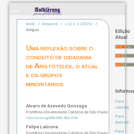
Início
/
Arquivos
/
v. 11 n. 1 (2024)
/
Artigos
Edição
Atual
Uma reflexão sobre o
conceito de cidadania
de Aristóteles, o atual
e os grupos
minoritários
Informa
Para
Alvaro de Azevedo Gonzaga
Leitores
Pontifícia Universidade Católica de São Paulo
Para
https://orcid.org/0000-0002-4051-0748
Autores
Felipe Labruna
Para
Pontifícia Universidade Católica de São Paulo