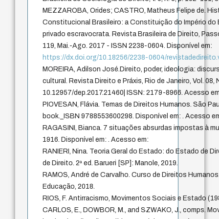
MEZZAROBA, Orides; CASTRO, Matheus Felipe de. Histó
Constitucional Brasileiro: a Constituição do Império do 
privado escravocrata. Revista Brasileira de Direito, Passo 
119, Mai.-Ago. 2017 - ISSN 2238-0604. Disponível em:
https://dx.doi.org/10.18256/2238-0604/revistadedireit
MOREIRA, Adilson José.Direito, poder, ideologia: discurs
cultural. Revista Direito e Práxis, Rio de Janeiro, Vol. 08, 
10.12957/dep.2017.21460| ISSN: 2179-8966. Acesso em:
PIOVESAN, Flávia. Temas de Direitos Humanos. São Paul
book._ISBN 9788553600298. Disponível em: . Acesso em:
RAGASINI, Bianca. 7 situações absurdas impostas à mul
1916. Disponível em: . Acesso em:
RANIERI, Nina. Teoria Geral do Estado: do Estado de D
de Direito. 2ª ed. Barueri [SP]: Manole, 2019.
RAMOS, André de Carvalho. Curso de Direitos Humanos. 
Educação, 2018.
RIOS, F. Antirracismo, Movimentos Sociais e Estado (19
CARLOS, E., DOWBOR, M., and SZWAKO, J., comps. Mov