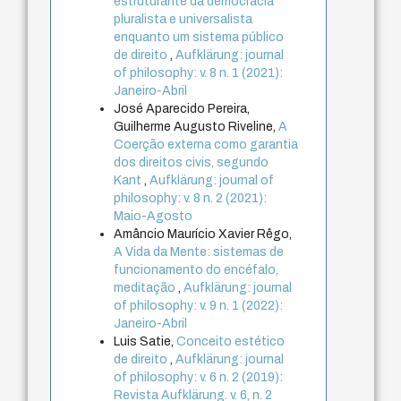
estruturante da democracia
pluralista e universalista
enquanto um sistema público
de direito
,
Aufklärung: journal
of philosophy: v. 8 n. 1 (2021):
Janeiro-Abril
José Aparecido Pereira,
Guilherme Augusto Riveline,
A
Coerção externa como garantia
dos direitos civis, segundo
Kant
,
Aufklärung: journal of
philosophy: v. 8 n. 2 (2021):
Maio-Agosto
Amâncio Maurício Xavier Rêgo,
A Vida da Mente: sistemas de
funcionamento do encéfalo,
meditação
,
Aufklärung: journal
of philosophy: v. 9 n. 1 (2022):
Janeiro-Abril
Luis Satie,
Conceito estético
de direito
,
Aufklärung: journal
of philosophy: v. 6 n. 2 (2019):
Revista Aufklärung. v. 6, n. 2