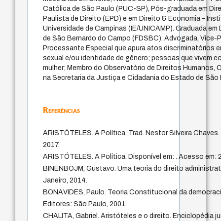
Católica de São Paulo (PUC-SP), Pós-graduada em Direi
Paulista de Direito (EPD) e em Direito & Economia – Ins
Universidade de Campinas (IE/UNICAMP). Graduada em Di
de São Bernardo do Campo (FDSBC). Advogada, Vice-P
Processante Especial que apura atos discriminatórios 
sexual e/ou identidade de gênero; pessoas que vivem co
mulher; Membro do Observatório de Direitos Humanos, O
na Secretaria da Justiça e Cidadania do Estado de São 
Referências
ARISTÓTELES. A Política. Trad. Nestor Silveira Chaves. 
2017.
ARISTÓTELES. A Política. Disponível em: . Acesso em: 2
BINENBOJM, Gustavo. Uma teoria do direito administrati
Janeiro, 2014.
BONAVIDES, Paulo. Teoria Constitucional da democracia
Editores: São Paulo, 2001.
CHALITA, Gabriel. Aristóteles e o direito. Enciclopédia 