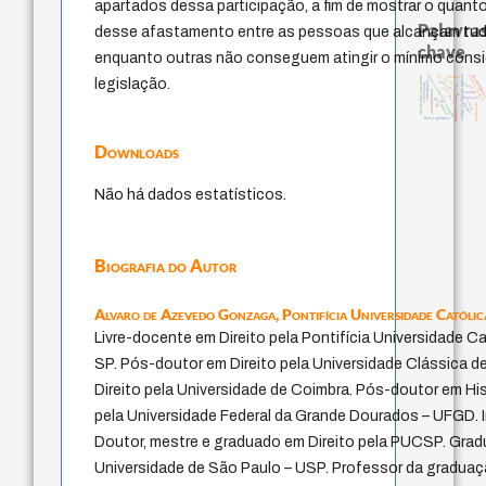
apartados dessa participação, a fim de mostrar o quant
Palavras
desse afastamento entre as pessoas que alcançam tudo
chave
enquanto outras não conseguem atingir o mínimo cons
japanese education thoughts
pessimismo
código da dinastia nguyen
modelos mentais
possibilidad
observador consciente
levinas
legislação.
constituição
judaísmo
coletividade
juízo
nome
redução
constitucional
sentido
yi
ética.
li
immanuel kant
formação
gosto
carnap
ren
totalização
mulher
popper
física quântica
Downloads
Não há dados estatísticos.
Biografia do Autor
Alvaro de Azevedo Gonzaga,
Pontifícia Universidade Católi
Livre-docente em Direito pela Pontifícia Universidade C
SP. Pós-doutor em Direito pela Universidade Clássica d
Direito pela Universidade de Coimbra. Pós-doutor em Hi
pela Universidade Federal da Grande Dourados – UFGD. 
Doutor, mestre e graduado em Direito pela PUCSP. Grad
Universidade de São Paulo – USP. Professor da gradu