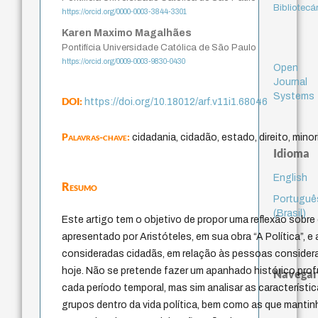
Bibliotecá
https://orcid.org/0000-0003-3844-3301
Karen Maximo Magalhães
Pontifícia Universidade Católica de São Paulo
https://orcid.org/0009-0003-9830-0430
Open
Journal
Systems
DOI:
https://doi.org/10.18012/arf.v11i1.68046
Palavras-chave:
cidadania, cidadão, estado, direito, minor
Idioma
English
Resumo
Portuguê
(Brasil)
Este artigo tem o objetivo de propor uma reflexão sobre
apresentado por Aristóteles, em sua obra “A Política”, 
consideradas cidadãs, em relação às pessoas consider
hoje. Não se pretende fazer um apanhado histórico prof
Navegar
cada período temporal, mas sim analisar as característ
grupos dentro da vida política, bem como as que manti