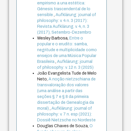
empirismo a una estética:
Génesis trascendental de lo
sensible
,
Aufklärung: journal of
philosophy: v. 4 n. 3 (2017):
Revista Aufklärung. v. 4, n. 3
(2017), Setembro-Dezembro
Wesley Barbosa,
Entre o
popular e o erudito: samba,
negritude e multiplicidade como
ensejos de uma Música Popular
Brasileira
,
Aufklärung: journal
of philosophy: v. 12 n. 3 (2025)
João Evangelista Tude de Melo
Neto,
A noção nietzschiana de
transvaloração dos valores
(uma análise a partir das
seções § 7 e § 8 da primeira
dissertação de Genealogia da
moral)
,
Aufklärung: journal of
philosophy: v. 7 n. esp (2021):
Dossiê Nietzsche no Nordeste
Douglas Chaves de Souza,
O