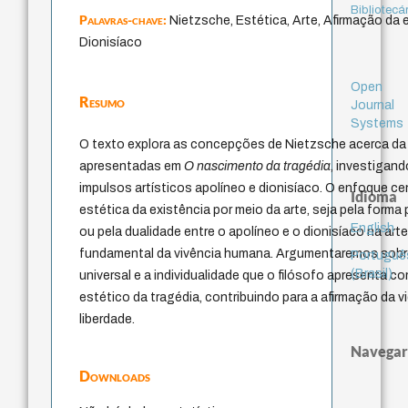
Bibliotecá
Palavras-chave:
Nietzsche, Estética, Arte, Afirmação da 
Dionisíaco
Open
Resumo
Journal
Systems
O texto explora as concepções de Nietzsche acerca da
apresentadas em
O nascimento da tragédia
, investigand
impulsos artísticos apolíneo e dionisíaco. O enfoque cen
Idioma
estética da existência por meio da arte, seja pela form
English
ou pela dualidade entre o apolíneo e o dionisíaco na art
fundamental da vivência humana. Argumentaremos sobre
Portuguê
(Brasil)
universal e a individualidade que o filósofo apresenta c
estético da tragédia, contribuindo para a afirmação da v
liberdade.
Navegar
Downloads