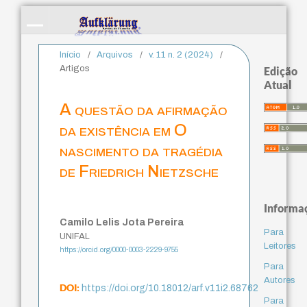
Início
/
Arquivos
/
v. 11 n. 2 (2024)
/
Artigos
Edição
Atual
A questão da afirmação
da existência em O
nascimento da tragédia
de Friedrich Nietzsche
Informa
Camilo Lelis Jota Pereira
Para
UNIFAL
Leitores
https://orcid.org/0000-0003-2229-9755
Para
Autores
DOI:
https://doi.org/10.18012/arf.v11i2.68762
Para