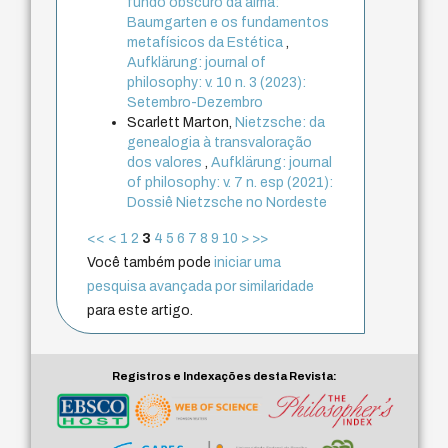
fundo obscuro da alma:
Baumgarten e os fundamentos
metafísicos da Estética
,
Aufklärung: journal of
philosophy: v. 10 n. 3 (2023):
Setembro-Dezembro
Scarlett Marton,
Nietzsche: da
genealogia à transvaloração
dos valores
,
Aufklärung: journal
of philosophy: v. 7 n. esp (2021):
Dossiê Nietzsche no Nordeste
<<
<
1
2
3
4
5
6
7
8
9
10
>
>>
Você também pode
iniciar uma
pesquisa avançada por similaridade
para este artigo.
Registros e Indexações desta Revista: