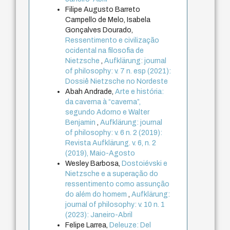
Filipe Augusto Barreto
Campello de Melo, Isabela
Gonçalves Dourado,
Ressentimento e civilização
ocidental na filosofia de
Nietzsche
,
Aufklärung: journal
of philosophy: v. 7 n. esp (2021):
Dossiê Nietzsche no Nordeste
Abah Andrade,
Arte e história:
da caverna à “caverna”,
segundo Adorno e Walter
Benjamin
,
Aufklärung: journal
of philosophy: v. 6 n. 2 (2019):
Revista Aufklärung. v. 6, n. 2
(2019), Maio-Agosto
Wesley Barbosa,
Dostoiévski e
Nietzsche e a superação do
ressentimento como assunção
do além do homem
,
Aufklärung:
journal of philosophy: v. 10 n. 1
(2023): Janeiro-Abril
Felipe Larrea,
Deleuze: Del