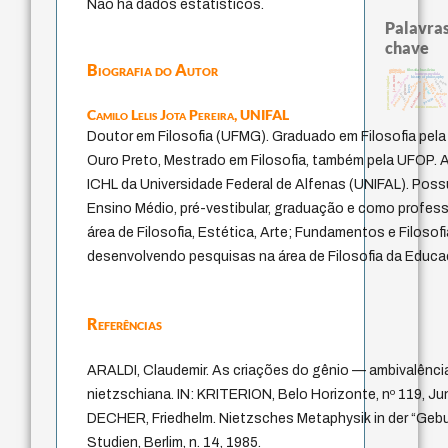
Não há dados estatísticos.
Palavras
chave
Biografia do Autor
animais
filosofia brasileira
guayaquil
homem-medida
metafísica do tempo
history of philosophy
pensamento singular
j.c.m. neto
experiência temporal
violencia
palavra
logo
lei
protágoras
idade
leyes
género
fundamentalismo
mind
intolerância
jacobi
desejo
therapy
bataille
perdón
direito romano
Camilo Lelis Jota Pereira,
UNIFAL
Doutor em Filosofia (UFMG). Graduado em Filosofia pela
Ouro Preto, Mestrado em Filosofia, também pela UFOP. 
ICHL da Universidade Federal de Alfenas (UNIFAL). Poss
Ensino Médio, pré-vestibular, graduação e como profes
área de Filosofia, Estética, Arte; Fundamentos e Filoso
desenvolvendo pesquisas na área de Filosofia da Educaçã
Referências
ARALDI, Claudemir. As criações do gênio — ambivalência
nietzschiana. IN: KRITERION, Belo Horizonte, nº 119, Jun
DECHER, Friedhelm. Nietzsches Metaphysik in der “Gebu
Studien, Berlim, n. 14, 1985.