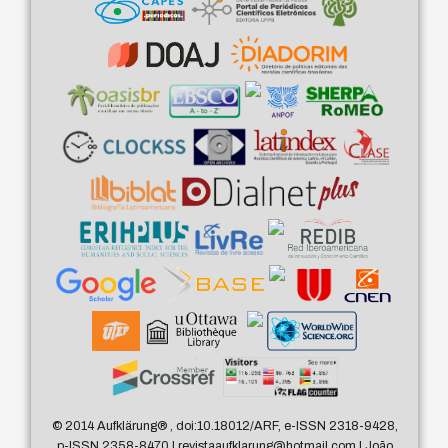
© 2014 Aufklärung
®
, doi:10.18012/ARF, e-ISSN 2318-9428,
p-ISSN 2358-8470 | revistaaufklarung@hotmail.com | João