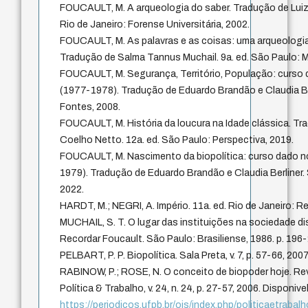
FOUCAULT, M. A arqueologia do saber. Tradução de Luiz 
Rio de Janeiro: Forense Universitária, 2002.
FOUCAULT, M. As palavras e as coisas: uma arqueologi
Tradução de Salma Tannus Muchail. 9a. ed. São Paulo: M
FOUCAULT, M. Segurança, Território, População: curso 
(1977-1978). Tradução de Eduardo Brandão e Claudia Ber
Fontes, 2008.
FOUCAULT, M. História da loucura na Idade clássica. Tr
Coelho Netto. 12a. ed. São Paulo: Perspectiva, 2019.
FOUCAULT, M. Nascimento da biopolítica: curso dado n
1979). Tradução de Eduardo Brandão e Claudia Berliner.
2022.
HARDT, M.; NEGRI, A. Império. 11a. ed. Rio de Janeiro: R
MUCHAIL, S. T. O lugar das instituições na sociedade disci
Recordar Foucault. São Paulo: Brasiliense, 1986. p. 196
PELBART, P. P. Biopolítica. Sala Preta, v. 7, p. 57-66, 2007
RABINOW, P.; ROSE, N. O conceito de biopoder hoje. Rev
Política & Trabalho, v. 24, n. 24, p. 27-57, 2006. Disponive
https://periodicos.ufpb.br/ojs/index.php/politicaetrabalh