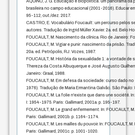
AQUINO, J. G. Educação e biopolítica: um panorama da
brasileira no campo educacional (2001-2016). Educar em Re
95-112, out./dez. 2017.
CASTRO, E. Vocabulário Foucault: um percurso pelos s
autores. Tradução de Ingrid Müller Xavier. 2a. ed. Belo H
FOUCAULT, M. Nascimento da clínica. Rio de Janeiro: For
FOUCAULT, M. Vigiar e punir: nascimento da prisão. Tr
20a. ed. Petrópolis, RJ: Vozes, 1987.
FOUCAULT, M. História da sexualidade 1: a vontade de s
Thereza da Costa Albuquerque e José Augusto Guilhen
Janeiro: Graal, 1988.
FOUCAULT, M. Em defesa da sociedade: curso dado no 
1976). Tradução de Maria Ermantina Galvão. São Paulo: 
FOUCAULT, M. La folie n'existe que dans une société. In
I: 1954-1975. Paris: Gallimard, 2001a. p. 195-197.
FOUCAULT, M. Le grand enfermement. In: FOUCAULT, M. D
Paris: Gallimard, 2001b. p. 1164-1174.
FOUCAULT, M. Les mailles du pouvoir. In: FOUCAULT, M. D
Paris: Gallimard, 2001c. p. 1001-1020.