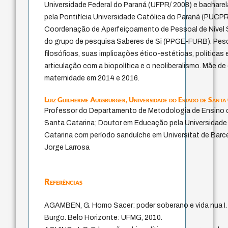
Universidade Federal do Paraná (UFPR/ 2008) e bachare
pela Pontifícia Universidade Católica do Paraná (PUCPR/
Coordenação de Aperfeiçoamento de Pessoal de Nível S
do grupo de pesquisa Saberes de Si (PPGE-FURB). Pesq
filosóficas, suas implicações ético-estéticas, políticas
articulação com a biopolítica e o neoliberalismo. Mãe de 
maternidade em 2014 e 2016.
Luiz Guilherme Augsburger,
Universidade do Estado de Santa
Professor do Departamento de Metodologia de Ensino d
Santa Catarina; Doutor em Educação pela Universidade
Catarina com período sanduíche em Universitat de Barc
Jorge Larrosa
Referências
AGAMBEN, G. Homo Sacer: poder soberano e vida nua I.
Burgo. Belo Horizonte: UFMG, 2010.