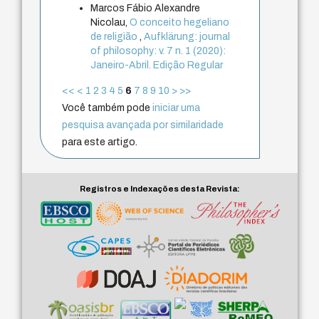
Marcos Fábio Alexandre
Nicolau,
O conceito hegeliano
de religião
,
Aufklärung: journal
of philosophy: v. 7 n. 1 (2020):
Janeiro-Abril. Edição Regular
<<
<
1
2
3
4
5
6
7
8
9
10
>
>>
Você também pode
iniciar uma
pesquisa avançada por similaridade
para este artigo.
Registros e Indexações desta Revista: