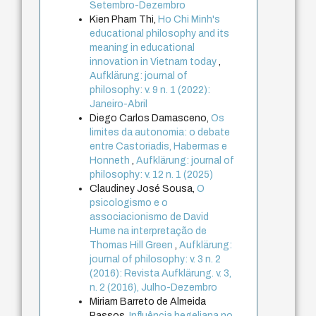
Setembro-Dezembro
Kien Pham Thi,
Ho Chi Minh's
educational philosophy and its
meaning in educational
innovation in Vietnam today
,
Aufklärung: journal of
philosophy: v. 9 n. 1 (2022):
Janeiro-Abril
Diego Carlos Damasceno,
Os
limites da autonomia: o debate
entre Castoriadis, Habermas e
Honneth
,
Aufklärung: journal of
philosophy: v. 12 n. 1 (2025)
Claudiney José Sousa,
O
psicologismo e o
associacionismo de David
Hume na interpretação de
Thomas Hill Green
,
Aufklärung:
journal of philosophy: v. 3 n. 2
(2016): Revista Aufklärung. v. 3,
n. 2 (2016), Julho-Dezembro
Miriam Barreto de Almeida
Passos,
Influência hegeliana no