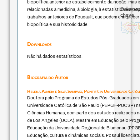
biopolítica anterior ao estabelecimento da noção, mas i
Palavras
relacionadas à medicina, à biologia, à estatística e à p
chave
trabalhos anteriores de Foucault, que podem enriquece
acquaintance
homem-medida
filosofia brasileira
sacrifício
philosop
biopolítica e sua historicidade.
perdón
intolerância
therapy
guayaqui
idade
experiência temporal
lei
leyes
género
protágoras
palavra
bataille
fundamentalismo
j.c.m. neto
metafísica do tempo
jacobi
pedagogia
violencia
mind
desejo
animais
logos
Downloads
Não há dados estatísticos.
Biografia do Autor
Helena Almeia e Silva Sampaio,
Pontifícia Universidade Catól
Doutora pelo Programa de Estudos Pós-Graduados em Fi
Universidade Católica de São Paulo (PEPGF-PUCSP) na l
Ciências Humanas, com parte dos estudos realizados na
de Los Angeles (UCLA). Mestre em Educação pelo Pro
Educação da Universidade Regional de Blumenau (PPGE
Educação, cultura e dinâmicas sociais. Possui licencia