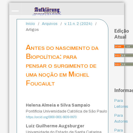
Início
/
Arquivos
/
v. 11 n. 2 (2024)
/
Artigos
Edição
Atual
Antes do nascimento da
Biopolítica: para
pensar o surgimento de
uma noção em Michel
Foucault
Informa
Para
Helena Almeia e Silva Sampaio
Leitores
Pontifícia Universidade Católica de São Paulo
Para
https://orcid.org/0000-0001-6639-8670
Autores
Luiz Guilherme Augsburger
Para
Universidade do Estado de Santa Catarina