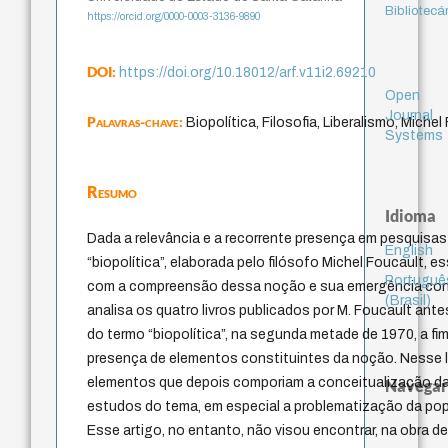
Bibliotecá
https://orcid.org/0000-0003-3136-9890
DOI:
https://doi.org/10.18012/arf.v11i2.69210
Open
Journal
Palavras-chave:
Biopolítica, Filosofia, Liberalismo, Miche
Systems
Resumo
Idioma
Dada a relevância e a recorrente presença em pesquis
English
“biopolítica”, elaborada pelo filósofo Michel Foucault, e
Portuguê
com a compreensão dessa noção e sua emergência conce
(Brasil)
analisa os quatro livros publicados por M. Foucault ante
do termo “biopolítica”, na segunda metade de 1970, a fim 
presença de elementos constituintes da noção. Nesse 
elementos que depois comporiam a conceitualização da b
Navegar
estudos do tema, em especial a problematização da popu
Esse artigo, no entanto, não visou encontrar, na obra d