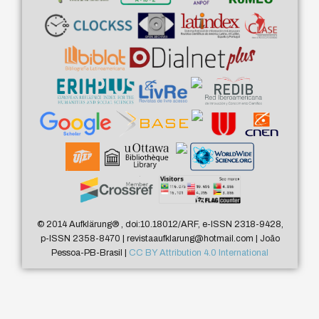
© 2014 Aufklärung
®
, doi:10.18012/ARF, e-ISSN 2318-9428,
p-ISSN 2358-8470 | revistaaufklarung@hotmail.com | João
Pessoa-PB-Brasil |
CC BY Attribution 4.0 International