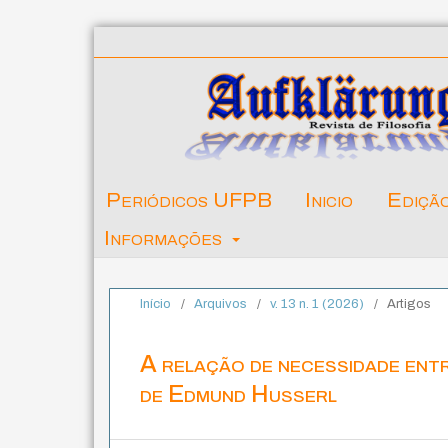
Periódicos UFPB
Inicio
Ediçã
Informações
Início
/
Arquivos
/
v. 13 n. 1 (2026)
/
Artigos
A relação de necessidade entr
de Edmund Husserl