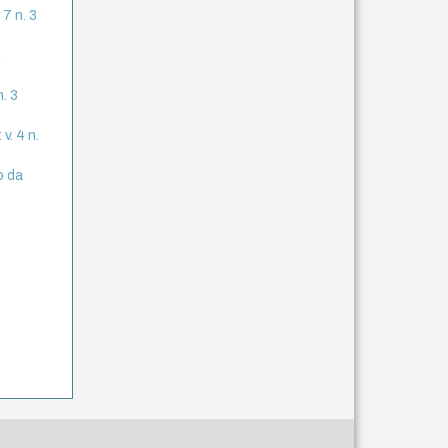
 7 n. 3
,
n. 3
v. 4 n.
o da