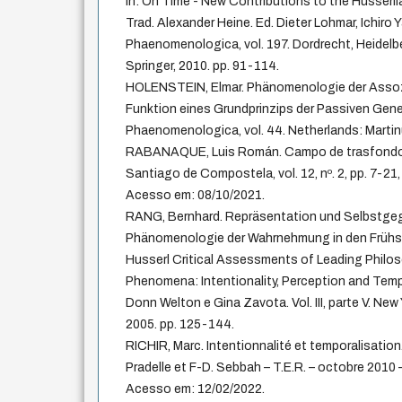
In: On Time - New Contributions to the Husser
Trad. Alexander Heine. Ed. Dieter Lohmar, Ichiro
Phaenomenologica, vol. 197. Dordrecht, Heidelb
Springer, 2010. pp. 91-114.
HOLENSTEIN, Elmar. Phänomenologie der Assozi
Funktion eines Grundprinzips der Passiven Genes
Phaenomenologica, vol. 44. Netherlands: Martinu
RABANAQUE, Luis Román. Campo de trasfondo y
Santiago de Compostela, vol. 12, nº. 2, pp. 7-21,
Acesso em: 08/10/2021.
RANG, Bernhard. Repräsentation und Selbstgege
Phänomenologie der Wahrnehmung in den Frühsc
Husserl Critical Assessments of Leading Philo
Phenomena: Intentionality, Perception and Tempo
Donn Welton e Gina Zavota. Vol. III, parte V. Ne
2005. pp. 125-144.
RICHIR, Marc. Intentionnalité et temporalisation.
Pradelle et F-D. Sebbah – T.E.R. – octobre 2010 
Acesso em: 12/02/2022.