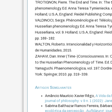
TROTIGNON, Pierre. The End and Time. In: The t
phenomenology. Ed. Anna Teresa Tymieniecka. An
Holland, U.S.A, England: Reidel Publishing Comp
VALDINOCI, Serge. Phénoménologie et Téléologie
Husserlian phenomenology. Ed. Anna Teresa Ty
Husserliana, vol. 9. Holland, U.S.A, England: Re
pp. 169-182.
WALTON, Roberto. Intencionalidad y Horizontici
de Humanidades, 2015.
ZAHAVI, Dan. Inner (Time-)Consciousness. In: 
to the Husserlian Phenomenology of Time. Ed. Di
Yamaguchi. Phaenomenologica, vol. 197. Dordre
York: Springer, 2010. pp. 319-339.
Artigos Semelhantes
Amâncio Maurício Xavier Rêgo,
A Vida da
journal of philosophy: v. 9 n. 1 (2022): Jane
Sabrina Balthazar Ramos Ferreira, Bárbar
ecológica da percepção
,
Aufklärung: journ