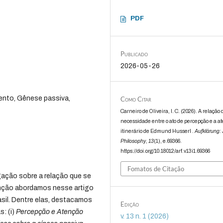
PDF
Publicado
2026-05-26
ento, Gênese passiva,
Como Citar
Carneiro de Oliveira, I. C. (2026). A relação 
necessidade entre o ato de percepção e a a
itinerário de Edmund Husserl .
Aufklärung: 
Philosophy
,
13
(1), e.69366.
https://doi.org/10.18012/arf.v13i1.69366
Fomatos de Citação
ação sobre a relação que se
enção abordamos nesse artigo
sil. Dentre elas, destacamos
Edição
: (i)
Percepção e Atenção
v. 13 n. 1 (2026)