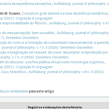
tureza da experiência perceptiva
,
Aufklärung: journal of philosophy: v.
rdo M. Soares,
Conceitos goal-derived e a tese da latência semântica
. esp (2021): Cognição & Linguagem
 e responsabilidade do filósofo
,
Aufklärung: journal of philosophy: v. 8 
to de uma percepção ‘bem sucedida’
,
Aufklärung: journal of philosophy: 
(2017), Setembro-Dezembro
uição do outro e a formação da comunidade transcendental: a questã
: journal of philosophy: v. 7 n. 3 (2020): Setembro-Dezembro
ção e Imaginação em Husserl: da coisa “ela própria” à reprodução por
losophy: v. 7 n. 3 (2020): Setembro-Dezembro
ém do discurso: a esfera pública virtual como tecnologia cognitiva
,
. esp (2021): Cognição & Linguagem
 λόγος heraclítico
,
Aufklärung: journal of philosophy: v. 8 n. 3 (2021):
a por similaridade
para este artigo.
Registros e Indexações desta Revista: