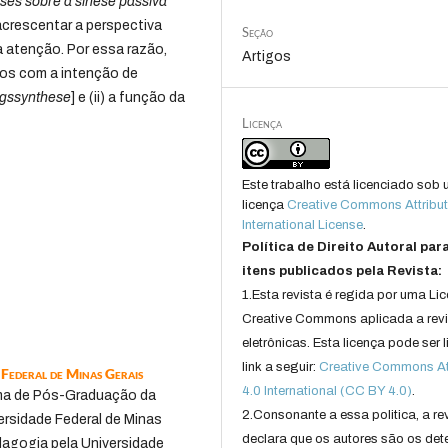
ses sobre a sínese passiva
 acrescentar a perspectiva
Seção
a atenção. Por essa razão,
Artigos
vos com a intenção de
ngssynthese
] e (ii) a função da
Licença
Este trabalho está licenciado sob
licença
Creative Commons Attribut
International License
.
Política de Direito Autoral par
itens publicados pela Revista:
1.Esta revista é regida por uma Li
Creative Commons aplicada a rev
eletrônicas. Esta licença pode ser 
link a seguir:
Creative Commons Att
 Federal de Minas Gerais
4.0 International (CC BY 4.0)
.
ma de Pós-Graduação da
2.Consonante a essa politica, a re
ersidade Federal de Minas
declara que os autores são os det
agogia pela Universidade