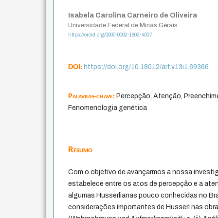
Isabela Carolina Carneiro de Oliveira
Universidade Federal de Minas Gerais
https://orcid.org/0000-0002-1602-4037
DOI:
https://doi.org/10.18012/arf.v13i1.69366
Palavras-chave:
Percepção, Atenção, Preenchim
Fenomenologia genética
Resumo
Com o objetivo de avançarmos a nossa investig
estabelece entre os atos de percepção e a at
algumas Husserlianas pouco conhecidas no Bra
considerações importantes de Husserl nas obras