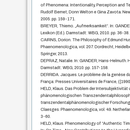
of Phenomena: Intentionality, Perception and Tempo
Rudolf Bernet, Donn Welton e Gina Zavota. New
2005. pp. 159-171.
BREYER, Thiemo. „Aufmerksamkeit“. In: GANDE
Lexikon (Ed.). Darmstadt: WBG, 2010. pp. 36-38.
CAIRNS, Dorion. The Philosophy of Edmund Huss
Phaenomenologica, vol. 207. Dordrecht, Heidelb
Springer, 2013.
DEPRAZ, Natalie. In: GANDER, Hans-Helmuth. Hu
Darmstadt: WBG, 2010. pp. 157-158.
DERRIDA. Jacques. Le problème de la genèse dan
França: Presses Universitaires de France, ([1990
HELD, Klaus. Das Problem der Intersubjektivität u
phänomenologischen Transzendentalphilosophie
transzendentalphänomenologischer Forschung. E
Claesges. Phaenomenologica, vol. 49. Netherland
3-60.
HELD, Klaus. Phenomenology of “Authentic Time