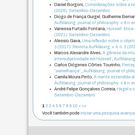
Daniel Borgoni,
Considerações sobre a na
(2020): Setembro-Dezembro
Diogo de França Gurgel, Guilherme Berna
Aufklärung: journal of philosophy: v. 8 n
Vanessa Furtado Fontana,
Husserl: ética
(2021): Setembro-Dezembro
Alessio Gava,
Uma reflexão sobre o obje
3 (2017): Revista Aufklärung. v. 4, n. 3 
Marcos Alexandre Alves,
A gênese da int
intersubjetividade em Husserl
,
Aufklärung
Carlos Diógenes Côrtes Tourinho,
Percep
“semelhança”
,
Aufklärung: journal of phi
Camila Moura Pinto,
A mente estendida al
Aufklärung: journal of philosophy: v. 8 n
André Felipe Gonçalves Correia,
Hegel e o
Setembro-Dezembro
1
2
3
4
5
6
7
8
9
10
>
>>
Você também pode
iniciar uma pesquisa avançad