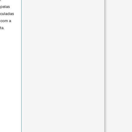
 pelas
iculadas
 com a
ta.