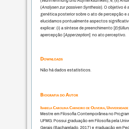
(
Wahrnehmung und Aufmerksamkeit
); e, (ii)
Análi
(
Analysen zur passiven Synthesis
). O objetivo é
genética posterior sobre o ato de percepção e 
elucidamos pontualmente aspectos significati
explicar: (i) a síntese de preenchimento [
Erfüllu
apercepção [
Apperzeption
] no ato perceptivo.
Downloads
Não há dados estatísticos.
Biografia do Autor
Isabela Carolina Carneiro de Oliveira,
Universidade
Mestre em Filosofia Contemporânea no Progra
UFMG. Possui graduação em Filosofia pela Univ
Gerais (Bacharelado, 2017) e graduação em Ped