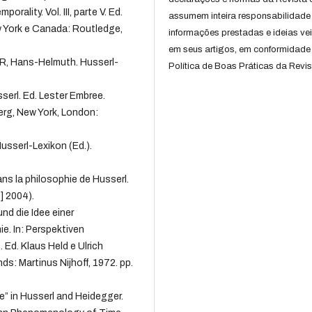
rality. Vol. III, parte V. Ed.
assumem inteira responsabilidade
 York e Canada: Routledge,
informações prestadas e ideias ve
em seus artigos, em conformidade
R, Hans-Helmuth. Husserl-
Política de Boas Práticas da Revis
erl. Ed. Lester Embree.
erg, New York, London:
sserl-Lexikon (Ed.).
s la philosophie de Husserl.
] 2004).
nd die Idee einer
. In: Perspektiven
d. Klaus Held e Ulrich
s: Martinus Nijhoff, 1972. pp.
” in Husserl and Heidegger.