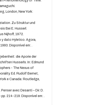
lian Phenomenology of Time.
 Yamaguchi.
erg, London, New York:
ation. Zu Struktur und
is Bei E. Husserl.
s Nijhoff, 1972.
 dato Hyletico. Agora,
 1993. Disponível em: .
benheit: die Aporie der
hriften Husserls. In: Edmund
sophers - The Nexus of
rality. Ed. Rudolf Bernet,
w York e Canada: Routledge,
 Penser avec Desanti – Dir. D.
– pp. 214-219. Disponível em: .