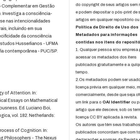
do copyright de seus artigos sem r
ção Complementar em Gestão
e podem depositar o pós-print de 
 Investiga a consciência-
artigos em qualquer repositório ou 
se nas intencionalidades
Política de Direito de Uso dos
ais, incluindo em sua
Metadados para informações
ecificidade da consciência
contidas nos itens do repositó
 Estudos Husserlianos - UFMA
1. Qualquer pessoa e/ou empresa
ofia contemporânea - PUC/SP.
acessar os metadados dos itens
publicados gratuitamente e a qulq
tempo.
2.Os metadados podem ser usad
licença prévia em qualquer meio,
 of Attention. In:
comercialmente, desde que seja of
cal Essays on Mathematical
um link para o
OAI Identifier
ou p
ousness. Ed. Luciano Boi,
artigo que ele desceve, sob os te
gica, vol. 182. Netherlands:
licença CC BY aplicada à revista.
Os autores que têm seus trabalho
rocess of Cognition. In:
publicados concordam que com t
ng Philosophers - The Nexus
declarações e normas da Revista 