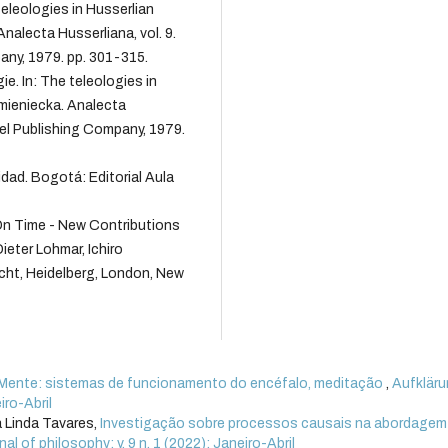
eleologies in Husserlian
alecta Husserliana, vol. 9.
any, 1979. pp. 301-315.
. In: The teleologies in
mieniecka. Analecta
idel Publishing Company, 1979.
dad. Bogotá: Editorial Aula
On Time - New Contributions
eter Lohmar, Ichiro
cht, Heidelberg, London, New
 Mente: sistemas de funcionamento do encéfalo, meditação
,
Aufkläru
iro-Abril
a Linda Tavares,
Investigação sobre processos causais na abordagem
al of philosophy: v. 9 n. 1 (2022): Janeiro-Abril