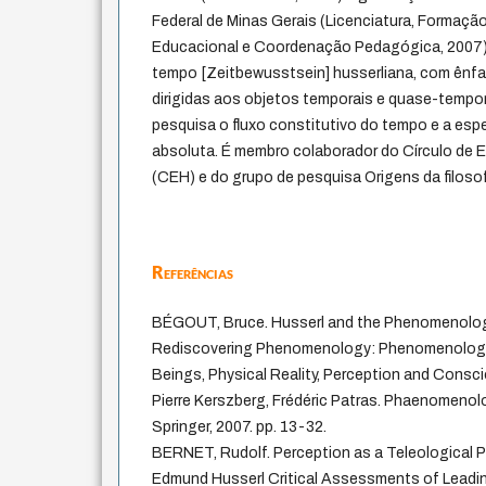
Federal de Minas Gerais (Licenciatura, Forma
Educacional e Coordenação Pedagógica, 2007).
tempo [Zeitbewusstsein] husserliana, com ênfa
dirigidas aos objetos temporais e quase-tempor
pesquisa o fluxo constitutivo do tempo e a esp
absoluta. É membro colaborador do Círculo de
(CEH) e do grupo de pesquisa Origens da filos
Referências
BÉGOUT, Bruce. Husserl and the Phenomenology
Rediscovering Phenomenology: Phenomenologi
Beings, Physical Reality, Perception and Consci
Pierre Kerszberg, Frédéric Patras. Phaenomenolo
Springer, 2007. pp. 13-32.
BERNET, Rudolf. Perception as a Teleological P
Edmund Husserl Critical Assessments of Leadi