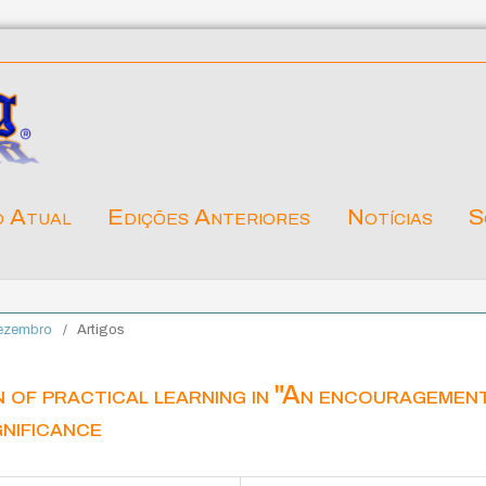
o Atual
Edições Anteriores
Notícias
S
Dezembro
/
Artigos
 of practical learning in "An encouragemen
gnificance