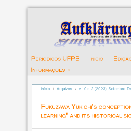
Periódicos UFPB
Inicio
Ediçã
Informações
Início
/
Arquivos
/
v. 10 n. 3 (2023): Setembro-
Fukuzawa Yukichi's conception
learning" and its historical si