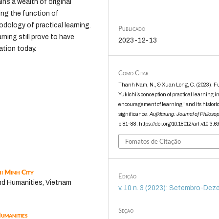
ins a wealth of original
ding the function of
odology of practical learning.
Publicado
rning still prove to have
2023-12-13
ation today.
Como Citar
Thanh Nam, N., & Xuan Long, C. (2023). 
Yukichi’s conception of practical learning i
encouragement of learning" and its histori
significance.
Aufklärung: Journal of Philoso
p.81–88. https://doi.org/10.18012/arf.v10i3.6
Fomatos de Citação
i Minh City
Edição
nd Humanities, Vietnam
v. 10 n. 3 (2023): Setembro-De
Seção
Humanities