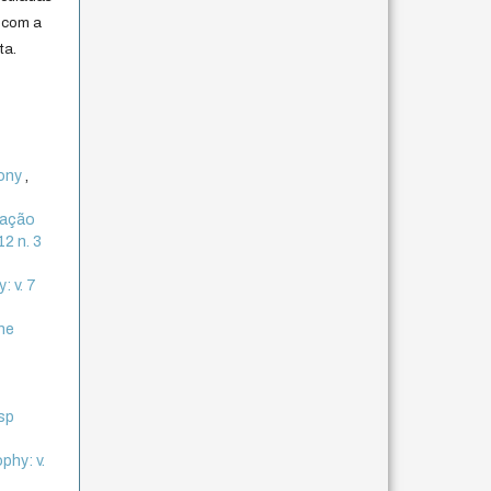
 com a
ta.
mony
,
cação
12 n. 3
: v. 7
the
esp
phy: v.