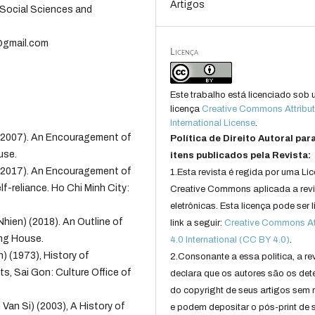
Artigos
 Social Sciences and
@gmail.com
Licença
Este trabalho está licenciado sob
licença
Creative Commons Attribut
International License
.
 (2007). An Encouragement of
Política de Direito Autoral par
use.
itens publicados pela Revista:
 (2017). An Encouragement of
1.Esta revista é regida por uma Li
lf-reliance. Ho Chi Minh City:
Creative Commons aplicada a rev
eletrônicas. Esta licença pode ser 
hien) (2018). An Outline of
link a seguir:
Creative Commons Att
ing House.
4.0 International (CC BY 4.0)
.
) (1973), History of
2.Consonante a essa politica, a re
s, Sai Gon: Culture Office of
declara que os autores são os det
do copyright de seus artigos sem r
Van Si) (2003), A History of
e podem depositar o pós-print de 