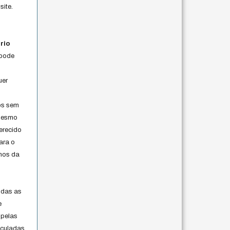
site.
rio
 pode
uer
os sem
 mesmo
erecido
ara o
rmos da
s
odas as
e
 pelas
iculadas