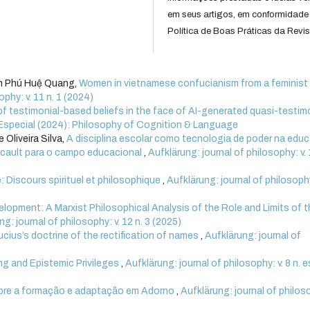
em seus artigos, em conformidade
Política de Boas Práticas da Revis
ần Phú Huệ Quang,
Women in vietnamese confucianism from a feminist
ophy: v. 11 n. 1 (2024)
of testimonial-based beliefs in the face of AI-generated quasi-testi
n. Especial (2024): Philosophy of Cognition & Language
 Oliveira Silva,
A disciplina escolar como tecnologia de poder na edu
ucault para o campo educacional
,
Aufklärung: journal of philosophy: v. 
 Discours spirituel et philosophique
,
Aufklärung: journal of philosophy
elopment: A Marxist Philosophical Analysis of the Role and Limits of 
g: journal of philosophy: v. 12 n. 3 (2025)
cius’s doctrine of the rectification of names
,
Aufklärung: journal of
ng and Epistemic Privileges
,
Aufklärung: journal of philosophy: v. 8 n. 
bre a formação e adaptação em Adorno
,
Aufklärung: journal of philoso