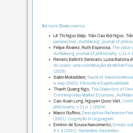
Artigos Semelhantes
Lê Thị Ngọc Điệp, Trần Cao Bội Ngọc, Tr
perspective
,
Aufklärung: journal of philos
Felipe Álvarez, Ruth Espinosa,
The value 
Aufklärung: journal of philosophy: v. 11 
Renato Bellotti Senicato, Luzia Batista de
do corpo: uma contribuição de Michel Fo
(2025)
Salim Mokaddem,
Sacré et transcendence:
n. esp (2020): Filosofia e Espiritualidade
Thanh Quang Ngo,
The Dialectics of Dev
Contemporary Market Economy
,
Aufklärun
Cao Xuan Long, Nguyen Quoc Viet,
Confu
philosophy: v. 11 n. 1 (2024)
Marco Ruffino,
Descriptive Reference Fixi
(2021): Cognição & Linguagem
Ermínio de Sousa Nascimento,
Ensaio so
8 n. 3 (2021): Setembro-Dezembro