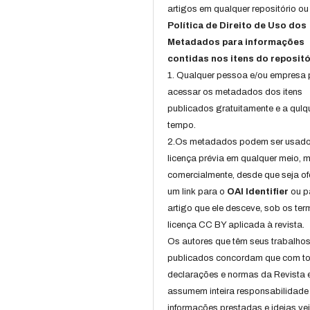
artigos em qualquer repositório ou 
Política de Direito de Uso dos
Metadados para informações
contidas nos itens do repositó
1. Qualquer pessoa e/ou empresa
acessar os metadados dos itens
publicados gratuitamente e a qulq
tempo.
2.Os metadados podem ser usad
licença prévia em qualquer meio,
comercialmente, desde que seja of
um link para o
OAI Identifier
ou p
artigo que ele desceve, sob os te
licença CC BY aplicada à revista.
Os autores que têm seus trabalho
publicados concordam que com t
declarações e normas da Revista 
assumem inteira responsabilidade
informações prestadas e ideias ve