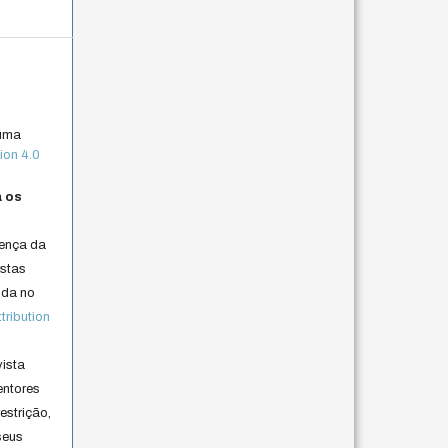
 uma
ion 4.0
a os
cença da
istas
lida no
ribution
vista
entores
estrição,
seus