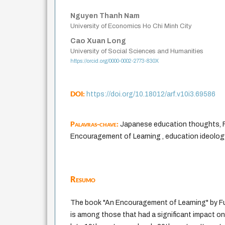
Nguyen Thanh Nam
University of Economics Ho Chi Minh City
Cao Xuan Long
University of Social Sciences and Humanities
https://orcid.org/0000-0002-2773-830X
DOI:
https://doi.org/10.18012/arf.v10i3.69586
Palavras-chave:
Japanese education thoughts, F
Encouragement of Learning , education ideolog
Resumo
The book "An Encouragement of Learning" by Fu
is among those that had a significant impact o