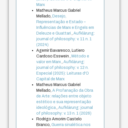
Marx
Matheus Marcus Gabriel
Mellado,
Desejo,
Representação e Estado –
Influências de Marx e Engels em
Deleuze e Guattari
,
Aufklärung:
journal of philosophy: v. 11 n. 1
(2024)
Agemir Bavaresco, Lutiero
Cardoso Esswein ,
Método e
valor em Marx
,
Aufklärung:
journal of philosophy: v. 12 n.
Especial (2025): Leituras d'O
Capital de Marx
Matheus Marcus Gabriel
Mellado,
A Profanação da Obra
de Arte: relações entre objeto
estético e sua representação
ideológica
,
Aufklärung: journal
of philosophy: v. 13 n. 1 (2026)
Rodrigo Amorim Castelo
Branco,
Guerra sinalética nos