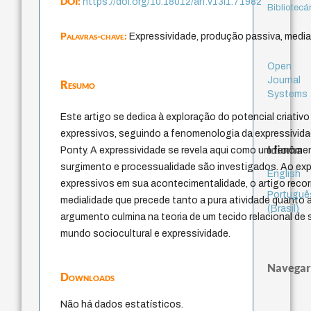
DOI:
https://doi.org/10.18012/arf.v13i1.71982
Bibliotecá
Palavras-chave:
Expressividade, produção passiva, media
Open
Journal
Resumo
Systems
Este artigo se dedica à exploração do potencial criati
expressivos, seguindo a fenomenologia da expressivida
Idioma
Ponty. A expressividade se revela aqui como um fenômen
surgimento e processualidade são investigados. Ao ex
English
expressivos em sua acontecimentalidade, o artigo recor
Portuguê
medialidade que precede tanto a pura atividade quanto a
(Brasil)
argumento culmina na teoria de um tecido relacional de s
mundo sociocultural e expressividade.
Navegar
Downloads
Não há dados estatísticos.