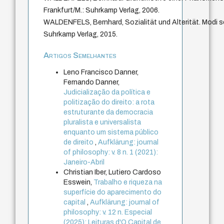
Frankfurt/M.: Suhrkamp Verlag, 2006.
WALDENFELS, Bernhard, Sozialität und Alterität. Modi soz
Suhrkamp Verlag, 2015.
Artigos Semelhantes
Leno Francisco Danner,
Fernando Danner,
Judicialização da política e
politização do direito: a rota
estruturante da democracia
pluralista e universalista
enquanto um sistema público
de direito
,
Aufklärung: journal
of philosophy: v. 8 n. 1 (2021):
Janeiro-Abril
Christian Iber, Lutiero Cardoso
Esswein,
Trabalho e riqueza na
superfície do aparecimento do
capital
,
Aufklärung: journal of
philosophy: v. 12 n. Especial
(2025): Leituras d'O Capital de