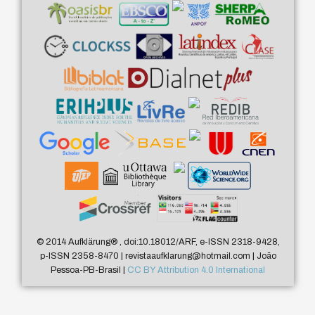
© 2014 Aufklärung
®
, doi:10.18012/ARF, e-ISSN 2318-9428,
p-ISSN 2358-8470 | revistaaufklarung@hotmail.com | João
Pessoa-PB-Brasil |
CC BY Attribution 4.0 International