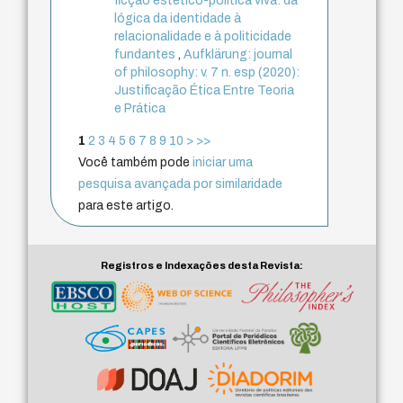
ficção estético-política viva: da
lógica da identidade à
relacionalidade e à politicidade
fundantes
,
Aufklärung: journal
of philosophy: v. 7 n. esp (2020):
Justificação Ética Entre Teoria
e Prática
1
2
3
4
5
6
7
8
9
10
>
>>
Você também pode
iniciar uma
pesquisa avançada por similaridade
para este artigo.
Registros e Indexações desta Revista: