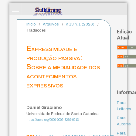
Início
/
Arquivos
/
v. 13 n. 1 (2026)
/
Traduções
Edição
Atual
Expressividade e
produção passiva:
Sobre a medialidade dos
acontecimentos
expressivos
Informa
Para
Daniel Graciano
Leitores
Universidade Federal de Santa Catarina
Para
https://orcid.org/0000-0002-5269-0213
Autores
Para