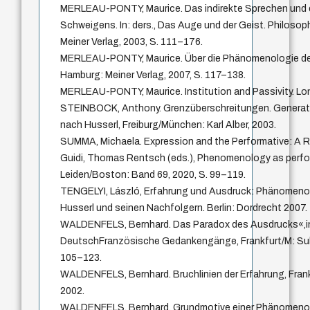
MERLEAU-PONTY, Maurice. Das indirekte Sprechen und 
Schweigens. In: ders., Das Auge und der Geist. Philoso
Meiner Verlag, 2003, S. 111–176.
MERLEAU-PONTY, Maurice. Über die Phänomenologie der 
Hamburg: Meiner Verlag, 2007, S. 117–138.
MERLEAU-PONTY, Maurice. Institution and Passivity. L
STEINBOCK, Anthony. Grenzüberschreitungen. Genera
nach Husserl, Freiburg/München: Karl Alber, 2003.
SUMMA, Michaela. Expression and the Performative: A R
Guidi, Thomas Rentsch (eds.), Phenomenology as perfor
Leiden/Boston: Band 69, 2020, S. 99–119.
TENGELYI, László, Erfahrung und Ausdruck: Phänomenol
Husserl und seinen Nachfolgern. Berlin: Dordrecht 2007.
WALDENFELS, Bernhard. Das Paradox des Ausdrucks«,in:
DeutschFranzösische Gedankengänge, Frankfurt/M: Suhr
105–123.
WALDENFELS, Bernhard. Bruchlinien der Erfahrung, Fran
2002.
WALDENFELS, Bernhard. Grundmotive einer Phänomenol