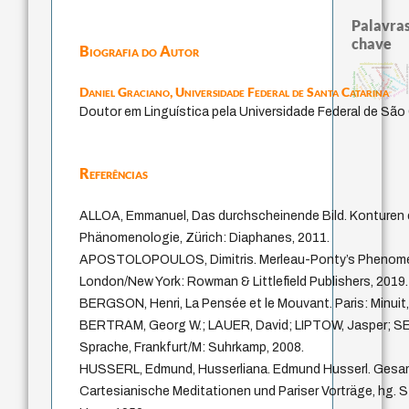
Palavras
chave
Biografia do Autor
multidimensionalidade
direito romano
metafísica do tem
palavra
acquaintance
experiência temporal
therapy
violencia
fundamentalismo
filosofia brasileira
homem-medida
jacobi
intolerância
desejo
género
protágoras
lei
sacrifício
mind
Daniel Graciano,
Universidade Federal de Santa Catarina
perdón
idade
guayaquil
j.c.m. neto
leyes
logos
Doutor em Linguística pela Universidade Federal de São 
Referências
ALLOA, Emmanuel, Das durchscheinende Bild. Konturen 
Phänomenologie, Zürich: Diaphanes, 2011.
APOSTOLOPOULOS, Dimitris. Merleau-Ponty’s Phenome
London/New York: Rowman & Littlefield Publishers, 2019.
BERGSON, Henri, La Pensée et le Mouvant. Paris: Minuit,
BERTRAM, Georg W.; LAUER, David; LIPTOW, Jasper; SEEL,
Sprache, Frankfurt/M: Suhrkamp, 2008.
HUSSERL, Edmund, Husserliana. Edmund Husserl. Gesam
Cartesianische Meditationen und Pariser Vorträge, hg. 