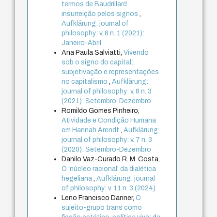
termos de Baudrillard:
insurreição pelos signos
,
Aufklärung: journal of
philosophy: v. 8 n. 1 (2021):
Janeiro-Abril
Ana Paula Salviatti,
Vivendo
sob o signo do capital:
subjetivação e representações
no capitalismo
,
Aufklärung:
journal of philosophy: v. 8 n. 3
(2021): Setembro-Dezembro
Romildo Gomes Pinheiro,
Atividade e Condição Humana
em Hannah Arendt
,
Aufklärung:
journal of philosophy: v. 7 n. 3
(2020): Setembro-Dezembro
Danilo Vaz-Curado R. M. Costa,
O ‘núcleo racional’ da dialética
hegeliana
,
Aufklärung: journal
of philosophy: v. 11 n. 3 (2024)
Leno Francisco Danner,
O
sujeito-grupo trans como