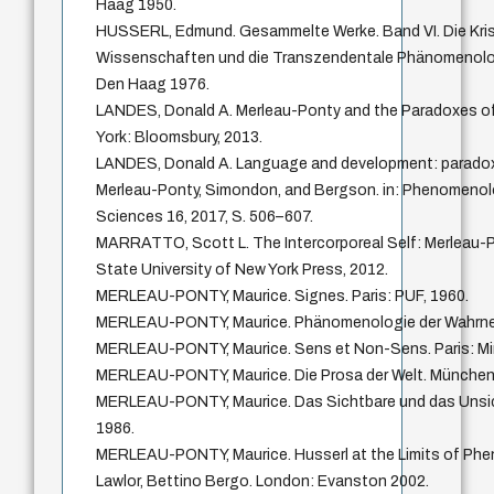
Haag 1950.
HUSSERL, Edmund. Gesammelte Werke. Band VI. Die Kris
Wissenschaften und die Transzendentale Phänomenologi
Den Haag 1976.
LANDES, Donald A. Merleau-Ponty and the Paradoxes o
York: Bloomsbury, 2013.
LANDES, Donald A. Language and development: paradoxic
Merleau-Ponty, Simondon, and Bergson. in: Phenomenol
Sciences 16, 2017, S. 506–607.
MARRATTO, Scott L. The Intercorporeal Self: Merleau-Po
State University of New York Press, 2012.
MERLEAU-PONTY, Maurice. Signes. Paris: PUF, 1960.
MERLEAU-PONTY, Maurice. Phänomenologie der Wahrneh
MERLEAU-PONTY, Maurice. Sens et Non-Sens. Paris: Min
MERLEAU-PONTY, Maurice. Die Prosa der Welt. München:
MERLEAU-PONTY, Maurice. Das Sichtbare und das Unsic
1986.
MERLEAU-PONTY, Maurice. Husserl at the Limits of Phe
Lawlor, Bettino Bergo. London: Evanston 2002.