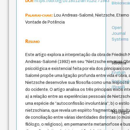
DOI:
https://doi.org/10.18012/arf.v12i2.71983
Bibliotecá
Palavras-chave:
Lou Andreas-Salomé, Nietzsche, Etern
Vontade de Potência
Open
Journal
Systems
Resumo
Este artigo explora a interpretação da obra de Friedrich
Andreas-Salomé (1992) em seu “Nietzsche em suas Obra
Idioma
psicológica e existencial feita por ela dos principais c
English
Salomé propõe uma ligação profunda entre vida e obra
Portuguê
Nietzsche desenvolve sua filosofia como uma resposta p
(Brasil)
do ocidente. O artigo analisa os três principais eixos i
a) a relação entre as experiências pessoais de Nietzsche
uma espécie de “autoconfissão involuntária”; b) o estilo 
nietzschiana, que revela um espírito fragmentado resulta
Navegar
de conciliação entre várias identidades distintas (o músi
filólogo, o religioso), em permanente metamorfose e bu