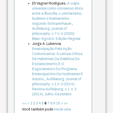
Eli Vagner Rodrigues,
A culpa
universal como consenso ético
entre a filosofia, o cristianismo,
budismo e bramanismo,
segundo Schopenhauer
,
Aufklärung: journal of
philosophy: v. 7 n. 2 (2020):
Maio-Agosto. Edição Regular
Jorge A. Lubenow,
Emancipação Pela Ação
Comunicativa: A Leitura Crítica
De Habermas Da Dialética Do
Esclarecimento E O
Esgotamento Do Programa
Emancipatório De Horkheimer E
Adorno
,
Aufklärung: journal of
philosophy: v. 1 n. 2 (2014):
Revista Aufklärung. v. 1, n. 2
(2014), Julho-Dezembro
<<
<
1
2
3
4
5
6
7
8
9
10
>
>>
Você também pode
iniciar uma