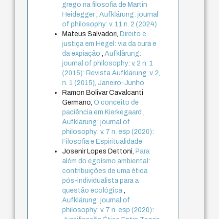
grego na filosofia de Martin
Heidegger
,
Aufklärung: journal
of philosophy: v. 11 n. 2 (2024)
Mateus Salvadori,
Direito e
justiça em Hegel: via da cura e
da expiação
,
Aufklärung:
journal of philosophy: v. 2 n. 1
(2015): Revista Aufklärung. v. 2,
n. 1 (2015), Janeiro-Junho
Ramon Bolivar Cavalcanti
Germano,
O conceito de
paciência em Kierkegaard
,
Aufklärung: journal of
philosophy: v. 7 n. esp (2020):
Filosofia e Espiritualidade
Josenir Lopes Dettoni,
Para
além do egoísmo ambiental:
contribuições de uma ética
pós-individualista para a
questão ecológica
,
Aufklärung: journal of
philosophy: v. 7 n. esp (2020):