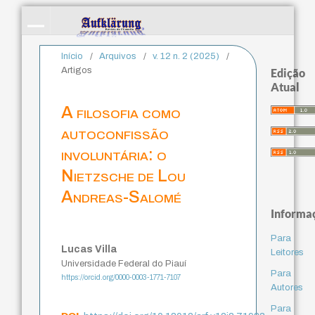
Início
/
Arquivos
/
v. 12 n. 2 (2025)
/
Artigos
Edição
Atual
A filosofia como
autoconfissão
involuntária: o
Nietzsche de Lou
Andreas-Salomé
Informa
Para
Lucas Villa
Leitores
Universidade Federal do Piauí
Para
https://orcid.org/0000-0003-1771-7107
Autores
Para