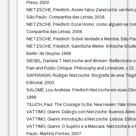
Press, 2002.
NIETZSCHE, Friedrich. Assim falou Zaratustra: um livro 
São Paulo: Companhia das Letras, 2018,
NIETZSCHE, Friedrich. Ecce Homo: como alguém se torn
Companhia das Letras, 2008.
NIETZSCHE, Friedrich. Sobre Verdade e Mentira. São Pau
NIETZSCHE, Friedrich. Sämtliche Werke: Kritische Stud
Berlin: de Gruyter, 1999.
SIEGEL, Daniela T. Nietzsche and Women: Reflections on
Pain and Public Critique. Philosophy and Literature, v. 22,
SAFRANSKI, Rüdiger. Nietzsche: Biografia de uma Trag
Editorial, 2003.
SALOMÉ, Lou Andreas. Friedrich Nietzsche em suas Obra
1988.
TILLICH, Paul. The Courage to Be. New Haven: Yale Unive
VATTIMO, Gianni. Diálogo con Nietzsche. Buenos Aires:
VATTIMO, Gianni. Introdução a Nietzsche. Lisboa: Editor
VATTIMO, Gianni. O Sujeito e a Máscara: Nietzsche e o
Paulo: Martins Fontes, 2007.