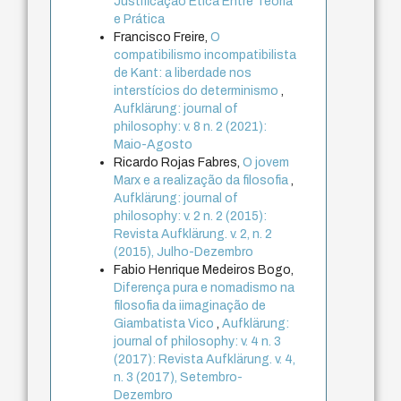
Justificação Ética Entre Teoria
e Prática
Francisco Freire,
O
compatibilismo incompatibilista
de Kant: a liberdade nos
interstícios do determinismo
,
Aufklärung: journal of
philosophy: v. 8 n. 2 (2021):
Maio-Agosto
Ricardo Rojas Fabres,
O jovem
Marx e a realização da filosofia
,
Aufklärung: journal of
philosophy: v. 2 n. 2 (2015):
Revista Aufklärung. v. 2, n. 2
(2015), Julho-Dezembro
Fabio Henrique Medeiros Bogo,
Diferença pura e nomadismo na
filosofia da iimaginação de
Giambatista Vico
,
Aufklärung:
journal of philosophy: v. 4 n. 3
(2017): Revista Aufklärung. v. 4,
n. 3 (2017), Setembro-
Dezembro