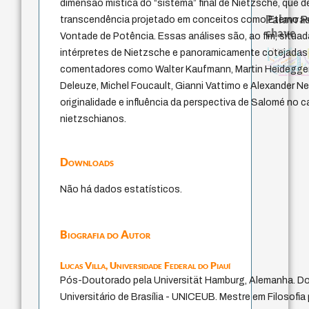
dimensão mística do “sistema” final de Nietzsche, que d
Palavras
transcendência projetado em conceitos como Eterno 
chave
Vontade de Potência. Essas análises são, ao fim, situ
literatura (poética)
papel da lei
perdón
therapy
intérpretes de Nietzsche e panoramicamente cotejadas
sacrifí
homem-medi
palavra
fundamentalismo
jacobi
history of philosophy
intolerância
protágoras
género
leyes
mind
logos
lei
j.c.m. neto
comentadores como Walter Kaufmann, Martin Heidegger, 
experiência temporal
idade
guayaquil
violencia
desejo
animais
unidade da pessoa human
Deleuze, Michel Foucault, Gianni Vattimo e Alexander N
originalidade e influência da perspectiva de Salomé no
nietzschianos.
Downloads
Não há dados estatísticos.
Biografia do Autor
Lucas Villa,
Universidade Federal do Piauí
Pós-Doutorado pela Universität Hamburg, Alemanha. Do
Universitário de Brasília - UNICEUB. Mestre em Filosofia