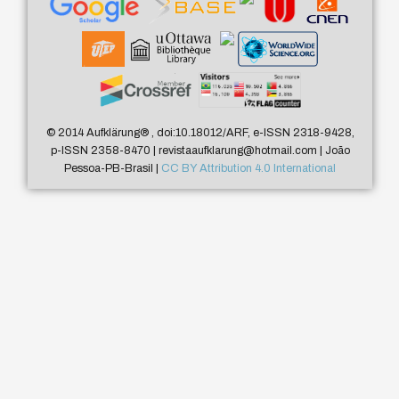
© 2014 Aufklärung
®
, doi:10.18012/ARF, e-ISSN 2318-9428,
p-ISSN 2358-8470 | revistaaufklarung@hotmail.com | João
Pessoa-PB-Brasil |
CC BY Attribution 4.0 International