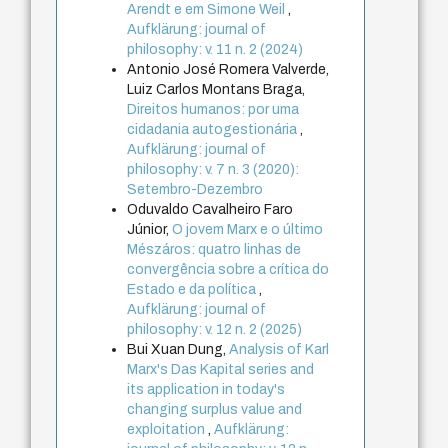
Arendt e em Simone Weil
,
Aufklärung: journal of
philosophy: v. 11 n. 2 (2024)
Antonio José Romera Valverde,
Luiz Carlos Montans Braga,
Direitos humanos: por uma
cidadania autogestionária
,
Aufklärung: journal of
philosophy: v. 7 n. 3 (2020):
Setembro-Dezembro
Oduvaldo Cavalheiro Faro
Júnior,
O jovem Marx e o último
Mészáros: quatro linhas de
convergência sobre a crítica do
Estado e da política
,
Aufklärung: journal of
philosophy: v. 12 n. 2 (2025)
Bui Xuan Dung,
Analysis of Karl
Marx's Das Kapital series and
its application in today's
changing surplus value and
exploitation
,
Aufklärung: