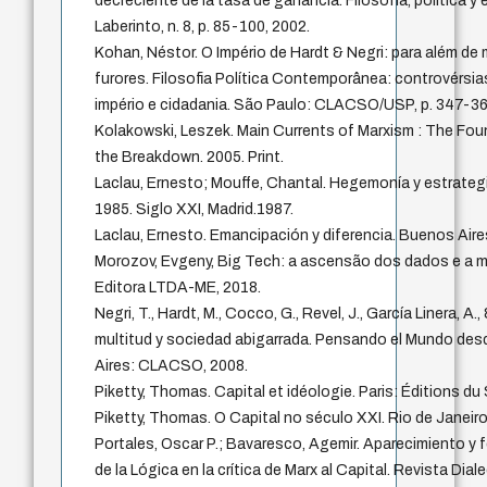
decreciente de la tasa de ganancia. Filosofía, política y
Laberinto, n. 8, p. 85-100, 2002.
Kohan, Néstor. O Império de Hardt & Negri: para além de
furores. Filosofia Política Contemporânea: controvérsias
império e cidadania. São Paulo: CLACSO/USP, p. 347-36
Kolakowski, Leszek. Main Currents of Marxism : The Fou
the Breakdown. 2005. Print.
Laclau, Ernesto; Mouffe, Chantal. Hegemonía y estrategia
1985. Siglo XXI, Madrid.1987.
Laclau, Ernesto. Emancipación y diferencia. Buenos Aires:
Morozov, Evgeny, Big Tech: a ascensão dos dados e a mo
Editora LTDA-ME, 2018.
Negri, T., Hardt, M., Cocco, G., Revel, J., García Linera, A., 
multitud y sociedad abigarrada. Pensando el Mundo des
Aires: CLACSO, 2008.
Piketty, Thomas. Capital et idéologie. Paris: Éditions du 
Piketty, Thomas. O Capital no século XXI. Rio de Janeiro
Portales, Oscar P.; Bavaresco, Agemir. Aparecimiento y 
de la Lógica en la crítica de Marx al Capital. Revista Dial