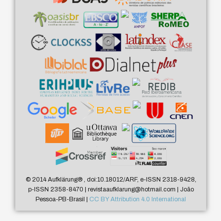
© 2014 Aufklärung
®
, doi:10.18012/ARF, e-ISSN 2318-9428,
p-ISSN 2358-8470 | revistaaufklarung@hotmail.com | João
Pessoa-PB-Brasil |
CC BY Attribution 4.0 International