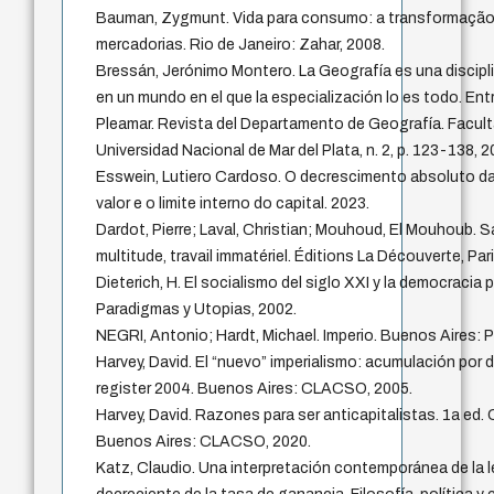
Bauman, Zygmunt. Vida para consumo: a transformaçã
mercadorias. Rio de Janeiro: Zahar, 2008.
Bressán, Jerónimo Montero. La Geografía es una disciplin
en un mundo en el que la especialización lo es todo. Ent
Pleamar. Revista del Departamento de Geografía. Facul
Universidad Nacional de Mar del Plata, n. 2, p. 123-138, 2
Esswein, Lutiero Cardoso. O decrescimento absoluto da
valor e o limite interno do capital. 2023.
Dardot, Pierre; Laval, Christian; Mouhoud, El Mouhoub. S
multitude, travail immatériel. Éditions La Découverte, Pari
Dieterich, H. El socialismo del siglo XXI y la democracia p
Paradigmas y Utopias, 2002.
NEGRI, Antonio; Hardt, Michael. Imperio. Buenos Aires: 
Harvey, David. El “nuevo” imperialismo: acumulación por 
register 2004. Buenos Aires: CLACSO, 2005.
Harvey, David. Razones para ser anticapitalistas. 1a e
Buenos Aires: CLACSO, 2020.
Katz, Claudio. Una interpretación contemporánea de la l