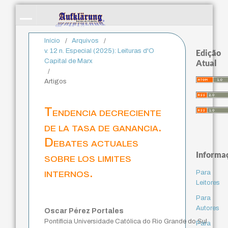
Início
/
Arquivos
/
v. 12 n. Especial (2025): Leituras d'O
Edição
Capital de Marx
Atual
/
Artigos
Tendencia decreciente
de la tasa de ganancia.
Debates actuales
Informa
sobre los limites
internos.
Para
Leitores
Para
Autores
Oscar Pérez Portales
Pontifícia Universidade Católica do Rio Grande do Sul
Para