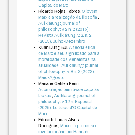
Capital de Marx
Ricardo Rojas Fabres,
O jovem
Marx e a realização da filosofia
,
Aufklärung: journal of
philosophy: v. 2 n. 2 (2015):
Revista Aufklärung. v. 2, n. 2
(2015), Julho-Dezembro
Xuan Dung Bui,
A teoria ética
de Marx e seu significado para a
moralidade dos vienamitas na
atualidade
,
Aufklärung: journal
of philosophy: v. 9 n. 2 (2022):
Maio-Agosto
Mariane Gehlen Perin,
Acumulação primitiva e caça às
bruxas
,
Aufklärung: journal of
philosophy: v. 12 n. Especial
(2025): Leituras d'O Capital de
Marx
Eduardo Lucas Alves
Rodrigues,
Marx e o processo
revolucionário em Hannah