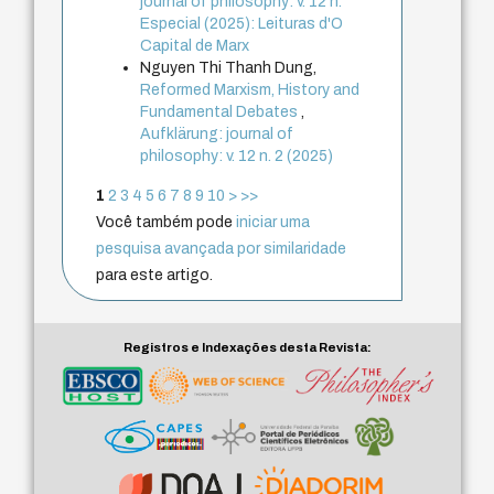
journal of philosophy: v. 12 n.
Especial (2025): Leituras d'O
Capital de Marx
Nguyen Thi Thanh Dung,
Reformed Marxism, History and
Fundamental Debates
,
Aufklärung: journal of
philosophy: v. 12 n. 2 (2025)
1
2
3
4
5
6
7
8
9
10
>
>>
Você também pode
iniciar uma
pesquisa avançada por similaridade
para este artigo.
Registros e Indexações desta Revista: