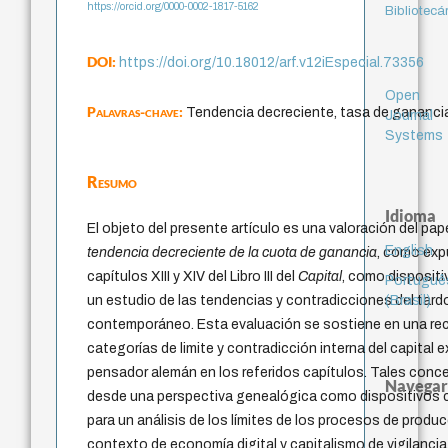
https://orcid.org/0000-0002-1817-5162
Bibliotecá
DOI:
https://doi.org/10.18012/arf.v12iEspecial.73356
Open
Palavras-chave:
Tendencia decreciente, tasa de gananci
Journal
Systems
Resumo
Idioma
El objeto del presente artículo es una valoración del pap
English
tendencia decreciente de la cuota de ganancia
, como exp
capítulos XIII y XIV del Libro III del
Capital
, como dispositi
Portuguê
(Brasil)
un estudio de las tendencias y contradicciones del tard
contemporáneo. Esta evaluación se sostiene en una rec
categorías de limite y contradicción interna del capital 
pensador alemán en los referidos capítulos. Tales conc
Navegar
desde una perspectiva genealógica como dispositivos 
para un análisis de los límites de los procesos de produc
contexto de economía digital y capitalismo de vigilancia