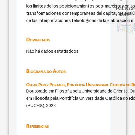
los límites de los posicionamientos pos-marxistas en to
Palavras
transformaciones contemporáneas del capital. Se evalú
chave
de las interpretaciones teleológicas de la elaboración 
logos
desejo
intolerância
filosofias indígena
literatura (poética)
metafísica do tempo
acquaintance
filosofia br
jacobi
guayaquil
experiência temporal
identidade nacional
j.c.m. neto
fundamentalismo
mind
palavra
lei
protágoras
género
sacrifício
therapy
idade
leyes
violencia
perdón
bataille
Downloads
Não há dados estatísticos.
Biografia do Autor
Oscar Pérez Portales,
Pontifícia Universidade Católica do R
Doutorado em Filosofia pela Universidade de Oriente, 
em Filosofia pela Pontifícia Universidade Católica do Ri
(PUCRS), 2023.
Referências