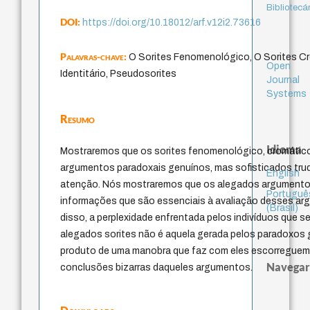
Bibliotecá
DOI:
https://doi.org/10.18012/arf.v12i2.73616
Palavras-chave:
O Sorites Fenomenológico, O Sorites Cr
Open
Identitário, Pseudosorites
Journal
Systems
Resumo
Idioma
Mostraremos que os sorites fenomenológico, cromático 
argumentos paradoxais genuínos, mas sofisticados tru
English
atenção. Nós mostraremos que os alegados argumento
Portuguê
informações que são essenciais à avaliação desses ar
(Brasil)
disso, a perplexidade enfrentada pelos indivíduos que 
alegados sorites não é aquela gerada pelos paradoxos
produto de uma manobra que faz com eles escorreguem,
Navegar
conclusões bizarras daqueles argumentos.