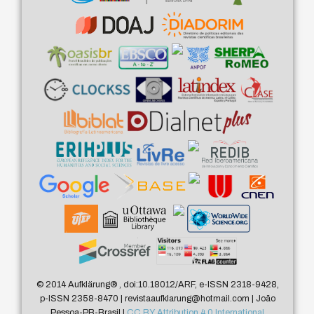
© 2014 Aufklärung
®
, doi:10.18012/ARF, e-ISSN 2318-9428,
p-ISSN 2358-8470 | revistaaufklarung@hotmail.com | João
Pessoa-PB-Brasil |
CC BY Attribution 4.0 International