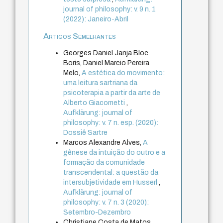
journal of philosophy: v. 9 n. 1
(2022): Janeiro-Abril
Artigos Semelhantes
Georges Daniel Janja Bloc
Boris, Daniel Marcio Pereira
Melo,
A estética do movimento:
uma leitura sartriana da
psicoterapia a partir da arte de
Alberto Giacometti
,
Aufklärung: journal of
philosophy: v. 7 n. esp. (2020):
Dossiê Sartre
Marcos Alexandre Alves,
A
gênese da intuição do outro e a
formação da comunidade
transcendental: a questão da
intersubjetividade em Husserl
,
Aufklärung: journal of
philosophy: v. 7 n. 3 (2020):
Setembro-Dezembro
Christiane Costa de Matos