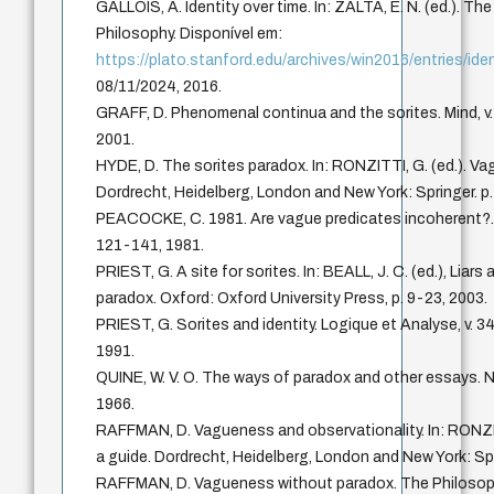
GALLOIS, A. Identity over time. In: ZALTA, E. N. (ed.). T
Philosophy. Disponível em:
https://plato.stanford.edu/archives/win2016/entries/iden
08/11/2024, 2016.
GRAFF, D. Phenomenal continua and the sorites. Mind, v. 
2001.
HYDE, D. The sorites paradox. In: RONZITTI, G. (ed.). Va
Dordrecht, Heidelberg, London and New York: Springer. p.
PEACOCKE, C. 1981. Are vague predicates incoherent?. Sy
121-141, 1981.
PRIEST, G. A site for sorites. In: BEALL, J. C. (ed.), Lia
paradox. Oxford: Oxford University Press, p. 9-23, 2003.
PRIEST, G. Sorites and identity. Logique et Analyse, v. 34
1991.
QUINE, W. V. O. The ways of paradox and other essays.
1966.
RAFFMAN, D. Vagueness and observationality. In: RONZI
a guide. Dordrecht, Heidelberg, London and New York: Spr
RAFFMAN, D. Vagueness without paradox. The Philosophica