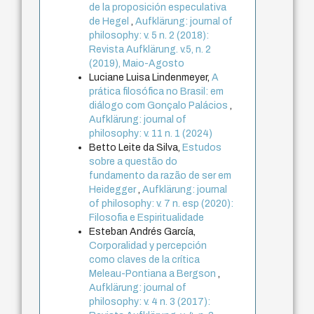
de la proposición especulativa
de Hegel
,
Aufklärung: journal of
philosophy: v. 5 n. 2 (2018):
Revista Aufklärung. v.5, n. 2
(2019), Maio-Agosto
Luciane Luisa Lindenmeyer,
A
prática filosófica no Brasil: em
diálogo com Gonçalo Palácios
,
Aufklärung: journal of
philosophy: v. 11 n. 1 (2024)
Betto Leite da Silva,
Estudos
sobre a questão do
fundamento da razão de ser em
Heidegger
,
Aufklärung: journal
of philosophy: v. 7 n. esp (2020):
Filosofia e Espiritualidade
Esteban Andrés García,
Corporalidad y percepción
como claves de la crítica
Meleau-Pontiana a Bergson
,
Aufklärung: journal of
philosophy: v. 4 n. 3 (2017):