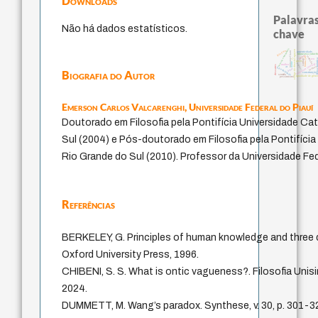
Downloads
Palavras
Não há dados estatísticos.
chave
sensus communis
código da dinastia nguyen
judaísmo
immanuel kant
autenticidade
fukuzawa yukich
juízo
redução
formação
yi
física qu
ren
carnap
gosto
nome
education ideology
popper
mulher
descartes
levinas
li
falseabilidade
ética.
Biografia do Autor
constituição
sentido
igualdade de gêne
pessimismo
Emerson Carlos Valcarenghi,
Universidade Federal do Piauí
Doutorado em Filosofia pela Pontifícia Universidade Ca
Sul (2004) e Pós-doutorado em Filosofia pela Pontifícia
Rio Grande do Sul (2010). Professor da Universidade Fede
Referências
BERKELEY, G. Principles of human knowledge and three 
Oxford University Press, 1996.
CHIBENI, S. S. What is ontic vagueness?. Filosofia Unisinos
2024.
DUMMETT, M. Wang’s paradox. Synthese, v. 30, p. 301-3