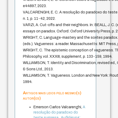
e44897, 2023.
VALCARENGHI, E. C. A resolução do paradoxo do teste su
n. 1, p. 11-42, 2022.
VARZI, A. Cut-offs and their neighbors. In: BEALL, J. C. (
essays on paradox. Oxford: Oxford University Press, p. 
WRIGHT, C. Language-mastery and the sorites paradox. I
(eds.). Vagueness: a reader. Massachusetts: MIT Press, 
WRIGHT, C. The epistemic conception of vagueness. T
Philosophy, vol. XXXIII, supplement, p. 133-159, 1994.
WILLIAMSON, T. Identity and Discrimination, revised ed.,
& Sons Ltd., 2013.
WILLIAMSON, T. Vagueness. London and New York: Routl
1994.
Artigos mais lidos pelo mesmo(s)
autor(es)
Emerson Carlos Valcarenghi,
A
resolução do paradoxo do
teste surpresa
,
Aufklärung: