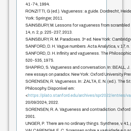
41-74, 1994.
RONZITTI, G (ed.). Vagueness: a guide. Dordrecht, Hei
York: Springer, 2011.
SAINSBURY, M. Lessons for vagueness from scrambled so
14, n. 2, p. 225-237, 2013.
SAINSBURY, R. M. Paradoxes. 3ª ed. New York: Cambridge
SANFORD, D. H. Vague numbers. Acta Analytica, v. 17, n. 
SANFORD, D. H. Infinity and vagueness. The Philosophical 
520-535, 1975.
SHAPIRO, S. Vagueness and conversation. In: BEALL, J. C.
new essays on paradox. New York: Oxford University Pres
SORENSEN, R. Vagueness. In: ZALTA, E. N. (ed.). The S
Philosophy. Disponível em:
<
https://plato.stanford.edu/archives/spr2022/entries/
20/09/2024, 2022.
SORENSEN, R. A. Vagueness and contradiction. Oxford: 
2001.
UNGER, P. There are no ordinary things. Synthese, v. 41,
VALCARENGHI, E. C. Sorensen sobre a vaguidade e o sorites