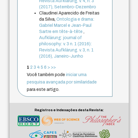
Revista Aufklärung. v. 4, n. 3
(2017), Setembro-Dezembro
Claudinei Aparecido de Freitas
da Silva,
Ontologia e drama:
Gabriel Marcel e Jean-Paul
Sartre em tête-à-tête
,
Aufklärung: journal of
philosophy: v. 3 n. 1 (2016):
Revista Aufklärung. v. 3, n. 1
(2016), Janeiro-Junho
1
2
3
4
5
6
>
>>
Você também pode
iniciar uma
pesquisa avançada por similaridade
para este artigo.
Registros e Indexações desta Revista: