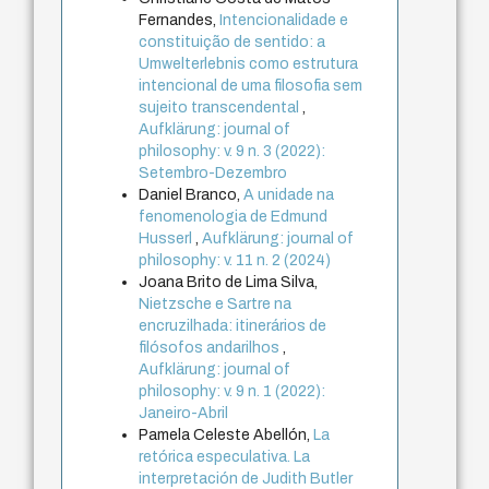
Fernandes,
Intencionalidade e
constituição de sentido: a
Umwelterlebnis como estrutura
intencional de uma filosofia sem
sujeito transcendental
,
Aufklärung: journal of
philosophy: v. 9 n. 3 (2022):
Setembro-Dezembro
Daniel Branco,
A unidade na
fenomenologia de Edmund
Husserl
,
Aufklärung: journal of
philosophy: v. 11 n. 2 (2024)
Joana Brito de Lima Silva,
Nietzsche e Sartre na
encruzilhada: itinerários de
filósofos andarilhos
,
Aufklärung: journal of
philosophy: v. 9 n. 1 (2022):
Janeiro-Abril
Pamela Celeste Abellón,
La
retórica especulativa. La
interpretación de Judith Butler