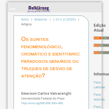
Início
/
Arquivos
/
v. 12 n. 2 (2025)
/
Artigos
Edição
Atual
Os sorites
fenomenológico,
cromático e identitário:
paradoxos genuínos ou
truques de desvio de
Informa
atenção?
Para
Leitores
Emerson Carlos Valcarenghi
Para
Universidade Federal do Piauí
Autores
https://orcid.org/0000-0002-8934-6061
Para