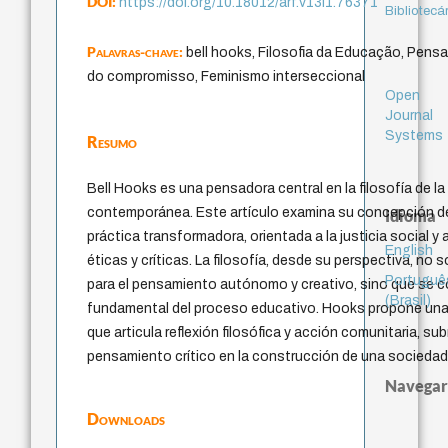
DOI:
https://doi.org/10.18012/arf.v13i1.76371
Bibliotecá
Palavras-chave:
bell hooks, Filosofia da Educação, Pens
do compromisso, Feminismo interseccional
Open
Journal
Systems
Resumo
Bell Hooks es una pensadora central en la filosofía de l
contemporánea. Este artículo examina su concepción 
Idioma
práctica transformadora, orientada a la justicia social y
English
éticas y críticas. La filosofía, desde su perspectiva, no
Portuguê
para el pensamiento autónomo y creativo, sino que se co
(Brasil)
fundamental del proceso educativo. Hooks propone u
que articula reflexión filosófica y acción comunitaria, su
pensamiento crítico en la construcción de una sociedad
Navegar
Downloads