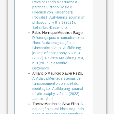
Revalorizando a natureza a
partir de Vittorio Hösle e
Friedrich von Hardenberg
(Novalis)
,
Aufklärung: journal of
philosophy: v. 8 n. 3 (2021):
Setembro-Dezembro
Fabio Henrique Medeiros Bogo,
Diferença pura e nomadismo na
filosofia da iimaginação de
Giambatista Vico
,
Aufklärung:
journal of philosophy: v. 4 n. 3
(2017): Revista Aufklärung. v. 4,
n. 3 (2017), Setembro-
Dezembro
Amâncio Maurício Xavier Rêgo,
A Vida da Mente: sistemas de
funcionamento do encéfalo,
meditação
,
Aufklärung: journal
of philosophy: v. 9 n. 1 (2022):
Janeiro-Abril
Tomaz Martins da Silva Filho,
A
educação é uma ideia, segundo