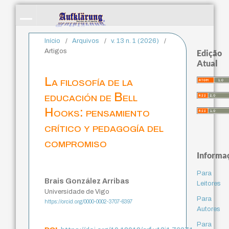
Início
/
Arquivos
/
v. 13 n. 1 (2026)
/
Artigos
Edição
Atual
La filosofía de la
educación de Bell
Hooks: pensamiento
crítico y pedagogía del
compromiso
Informa
Para
Brais González Arribas
Leitores
Universidade de Vigo
Para
https://orcid.org/0000-0002-3707-6397
Autores
Para