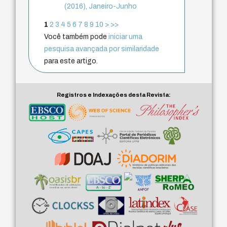
(2016), Janeiro-Junho
1
2
3
4
5
6
7
8
9
10
>
>>
Você também pode
iniciar uma
pesquisa avançada por similaridade
para este artigo.
Registros e Indexações desta Revista: