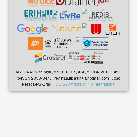
© 2014 Aufklärung
®
, doi:10.18012/ARF, e-ISSN 2318-9428,
p-ISSN 2358-8470 | revistaaufklarung@hotmail.com | João
Pessoa-PB-Brasil |
CC BY Attribution 4.0 International