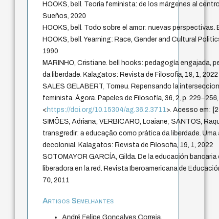
HOOKS, bell. Teoría feminista: de los márgenes al centro
Sueños, 2020
HOOKS, bell. Todo sobre el amor: nuevas perspectivas. 
HOOKS, bell. Yearning: Race, Gender and Cultural Politi
1990
MARINHO, Cristiane. bell hooks: pedagogía engajada, pe
da liberdade. Kalagatos: Revista de Filosofia, 19, 1, 2022
SALES GELABERT, Tomeu. Repensando la interseccional
feminista. Ágora. Papeles de Filosofía, 36, 2, p. 229–256
<
https://doi.org/10.15304/ag.36.2.3711
>. Acesso em: [
SIMÕES, Adriana; VERBICARO, Loaiane; SANTOS, Raque
transgredir: a educação como prática da liberdade. Uma 
decolonial. Kalagatos: Revista de Filosofia, 19, 1, 2022
SOTOMAYOR GARCÍA, Gilda. De la educación bancaria en
liberadora en la red. Revista Iberoamericana de Educación 
70, 2011
Artigos Semelhantes
André Felipe Gonçalves Correia,