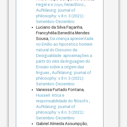
Hegel e o λόγος heraclítico
,
Aufklärung: journal of
philosophy: v. 8 n. 3 (2021):
Setembro-Dezembro
Luciano da Silva Façanha,
Francyhélia Benedita Mendes
Sousa,
Da criança apresentada
no Emílio ao hipotético homem
natural do Discurso da
Desigualdade: aproximações a
partir do viés da linguagem do
Ensaio sobre a origem das
línguas
,
Aufklärung: journal of
philosophy: v. 8 n. 3 (2021):
Setembro-Dezembro
Vanessa Furtado Fontana,
Husserl: ética e
responsabilidade do filósofo
,
Aufklärung: journal of
philosophy: v. 8 n. 3 (2021):
Setembro-Dezembro
Gabriel Almeida Assumpção,