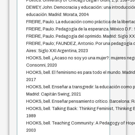
Politics. University of Chicago Legal Forum, 1, p. 139–1
DEWEY, John. Democracia y educación: una introducción a
educación. Madrid: Morata, 2004
FREIRE, Paulo. La educación como práctica de la libertad
FREIRE, Paulo. Pedagogía de la esperanza. México D.F.: 
FREIRE, Paulo. Pedagogía del oprimido. Madrid: Siglo XX
FREIRE, Paulo; FAUNDEZ, Antonio. Por una pedagogía d
Aires: Siglo XXI Argentina, 2023
HOOKS, bell. ¿Acaso no soy yo una mujer?: mujeres negr
Consonni, 2020
HOOKS, bell. El feminismo es para todo el mundo. Madrid
2017
HOOKS, bell. Enseñar a transgredir: la educación como pr
Madrid: Capitán Swing, 2021
HOOKS, bell. Enseñar pensamiento crítico. Barcelona: R
HOOKS, bell. Talking Back: Thinking Feminist, Thinking 
1989
HOOKS, bell. Teaching Community: A Pedagogy of Hope
2003