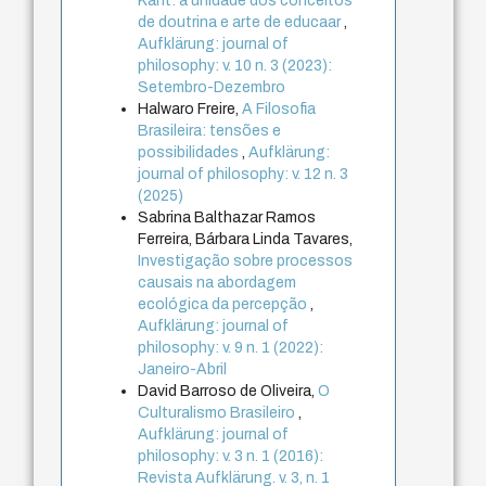
Kant: a unidade dos conceitos
de doutrina e arte de educaar
,
Aufklärung: journal of
philosophy: v. 10 n. 3 (2023):
Setembro-Dezembro
Halwaro Freire,
A Filosofia
Brasileira: tensões e
possibilidades
,
Aufklärung:
journal of philosophy: v. 12 n. 3
(2025)
Sabrina Balthazar Ramos
Ferreira, Bárbara Linda Tavares,
Investigação sobre processos
causais na abordagem
ecológica da percepção
,
Aufklärung: journal of
philosophy: v. 9 n. 1 (2022):
Janeiro-Abril
David Barroso de Oliveira,
O
Culturalismo Brasileiro
,
Aufklärung: journal of
philosophy: v. 3 n. 1 (2016):
Revista Aufklärung. v. 3, n. 1