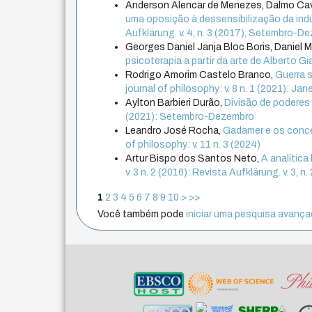
Anderson Alencar de Menezes, Dalmo Ca
uma oposição à dessensibilização da indú
Aufklärung. v. 4, n. 3 (2017), Setembro-D
Georges Daniel Janja Bloc Boris, Daniel M
psicoterapia a partir da arte de Alberto G
Rodrigo Amorim Castelo Branco,
Guerra s
journal of philosophy: v. 8 n. 1 (2021): Jane
Aylton Barbieri Durão,
Divisão de podere
(2021): Setembro-Dezembro
Leandro José Rocha,
Gadamer e os conce
of philosophy: v. 11 n. 3 (2024)
Artur Bispo dos Santos Neto,
A analítica
v. 3 n. 2 (2016): Revista Aufklärung. v. 3, 
1
2
3
4
5
6
7
8
9
10
>
>>
Você também pode
iniciar uma pesquisa avançad