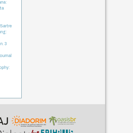
ana:
sta
 Sartre
ung:
n. 3
journal
sophy: