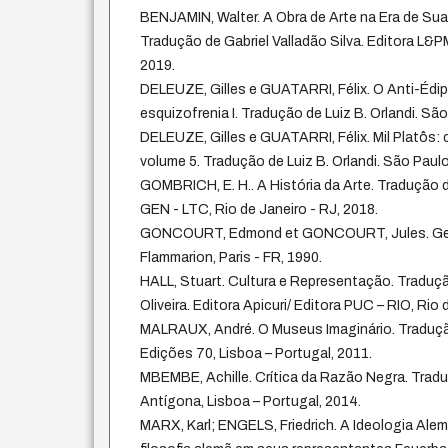
BENJAMIN, Walter. A Obra de Arte na Era de Sua
Tradução de Gabriel Valladão Silva. Editora L&P
2019.
DELEUZE, Gilles e GUATARRI, Félix. O Anti-Édip
esquizofrenia I. Tradução de Luiz B. Orlandi. São
DELEUZE, Gilles e GUATARRI, Félix. Mil Platôs: 
volume 5. Tradução de Luiz B. Orlandi. São Paulo
GOMBRICH, E. H.. A História da Arte. Tradução d
GEN - LTC, Rio de Janeiro - RJ, 2018.
GONCOURT, Edmond et GONCOURT, Jules. Germ
Flammarion, Paris - FR, 1990.
HALL, Stuart. Cultura e Representação. Traduçã
Oliveira. Editora Apicuri/ Editora PUC – RIO, Rio 
MALRAUX, André. O Museus Imaginário. Traduçã
Edições 70, Lisboa – Portugal, 2011.
MBEMBE, Achille. Crítica da Razão Negra. Tradu
Antígona, Lisboa – Portugal, 2014.
MARX, Karl; ENGELS, Friedrich. A Ideologia Alem