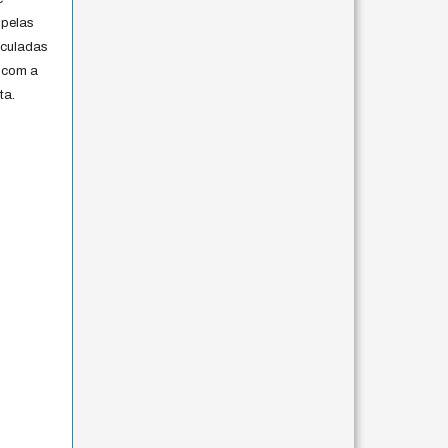
 pelas
iculadas
 com a
ta.