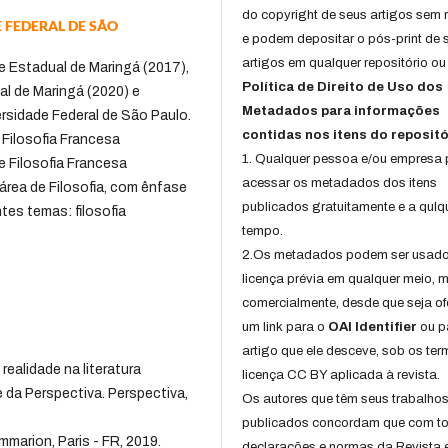
do copyright de seus artigos sem r
 FEDERAL DE SÃO
e podem depositar o pós-print de 
artigos em qualquer repositório ou 
e Estadual de Maringá (2017),
Política de Direito de Uso dos
al de Maringá (2020) e
Metadados para informações
ersidade Federal de São Paulo.
contidas nos itens do repositó
 Filosofia Francesa
1. Qualquer pessoa e/ou empresa
Filosofia Francesa
acessar os metadados dos itens
rea de Filosofia, com ênfase
publicados gratuitamente e a qulq
tes temas: filosofia
tempo.
2.Os metadados podem ser usad
licença prévia em qualquer meio,
comercialmente, desde que seja of
um link para o
OAI Identifier
ou p
artigo que ele desceve, sob os te
ealidade na literatura
licença CC BY aplicada à revista.
 da Perspectiva. Perspectiva,
Os autores que têm seus trabalho
publicados concordam que com t
marion, Paris - FR, 2019.
declarações e normas da Revista 