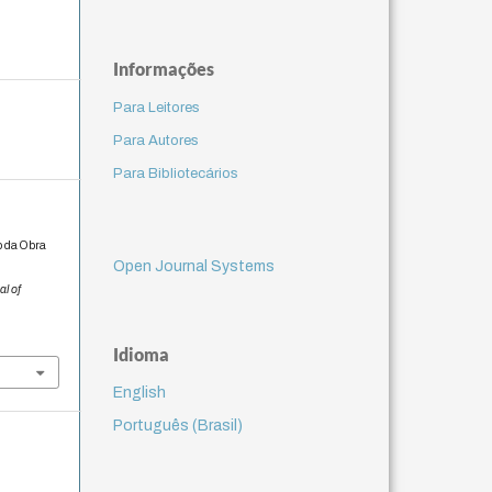
Informações
Para Leitores
Para Autores
Para Bibliotecários
o da Obra
Open Journal Systems
al of
Idioma
English
Português (Brasil)