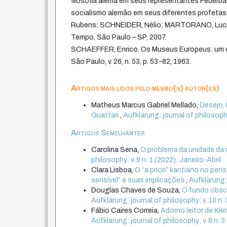
filosofia alemã em seus representantes Feuerbach
socialismo alemão em seus diferentes profeta
Rubens; SCHNEIDER, Nélio; MARTORANO, Lucian
Tempo, São Paulo – SP, 2007.
SCHAEFFER, Enrico. Os Museus Europeus: um en
São Paulo, v. 26, n. 53, p. 53–82, 1963.
Artigos mais lidos pelo mesmo(s) autor(es)
Matheus Marcus Gabriel Mellado,
Desejo, 
Guattari
,
Aufklärung: journal of philosophy
Artigos Semelhantes
Carolina Sena,
O problema da unidade da 
philosophy: v. 9 n. 1 (2022): Janeiro-Abril
Clara Lisboa,
O “a priori” kantiano no pe
sensível” e suas implicações
,
Aufklärung: 
Douglas Chaves de Souza,
O fundo obsc
Aufklärung: journal of philosophy: v. 10 
Fábio Caires Correia,
Adorno leitor de Ki
Aufklärung: journal of philosophy: v. 8 n