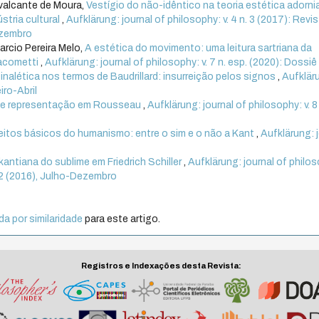
valcante de Moura,
Vestígio do não-idêntico na teoria estética adorni
stria cultural
,
Aufklärung: journal of philosophy: v. 4 n. 3 (2017): Revi
ezembro
arcio Pereira Melo,
A estética do movimento: uma leitura sartriana da
iacometti
,
Aufklärung: journal of philosophy: v. 7 n. esp. (2020): Dossiê
inalética nos termos de Baudrillard: insurreição pelos signos
,
Aufklär
iro-Abril
s e representação em Rousseau
,
Aufklärung: journal of philosophy: v. 8 
itos básicos do humanismo: entre o sim e o não a Kant
,
Aufklärung: 
 kantiana do sublime em Friedrich Schiller
,
Aufklärung: journal of philo
n. 2 (2016), Julho-Dezembro
a por similaridade
para este artigo.
Registros e Indexações desta Revista: