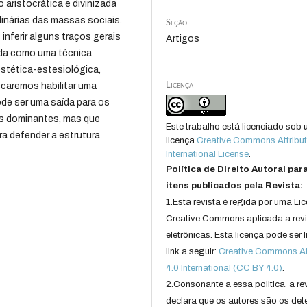
aristocrática e divinizada
dinárias das massas sociais.
Seção
nferir alguns traços gerais
Artigos
rada como uma técnica
estética-estesiológica,
Licença
scaremos habilitar uma
de ser uma saída para os
es dominantes, mas que
Este trabalho está licenciado sob
a defender a estrutura
licença
Creative Commons Attribut
International License
.
Política de Direito Autoral par
itens publicados pela Revista:
1.Esta revista é regida por uma Li
Creative Commons aplicada a rev
eletrônicas. Esta licença pode ser 
link a seguir:
Creative Commons Att
4.0 International (CC BY 4.0)
.
2.Consonante a essa politica, a re
declara que os autores são os det