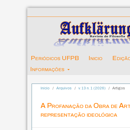
Periódicos UFPB
Inicio
Ediçã
Informações
Início
/
Arquivos
/
v. 13 n. 1 (2026)
/
Artigos
A Profanação da Obra de Arte
representação ideológica