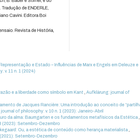
, B. Bauer e Stirner, e do
s. Tradução de ENDERLE,
o Cavini. Editora Boi
saio. Revista de História,
Representação e Estado – Influências de Marx e Engels em Deleuze e
: v. 11 n. 1 (2024)
razão e a liberdade como símbolo em Kant
,
Aufklärung: journal of
nsamento de Jacques Rancière: Uma introdução ao conceito de “partilh
journal of philosophy: v. 10 n. 1 (2023): Janeiro-Abril
uro da alma: Baumgarten e os fundamentos metafísicos da Estética
,
n. 3 (2023): Setembro-Dezembro
erkegaard: Ou, a estética de conteúdo como herança materialista
,
. 3 (2021): Setembro-Dezembro