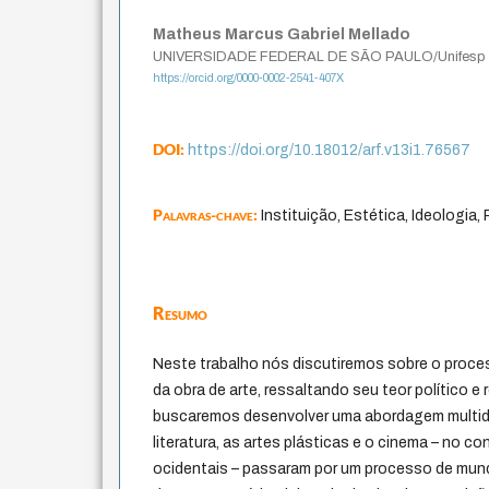
Matheus Marcus Gabriel Mellado
UNIVERSIDADE FEDERAL DE SÃO PAULO/Unifesp
https://orcid.org/0000-0002-2541-407X
DOI:
https://doi.org/10.18012/arf.v13i1.76567
Palavras-chave:
Instituição, Estética, Ideologia
Resumo
Neste trabalho nós discutiremos sobre o proce
da obra de arte, ressaltando seu teor político e 
buscaremos desenvolver uma abordagem multidi
literatura, as artes plásticas e o cinema – no 
ocidentais – passaram por um processo de mun