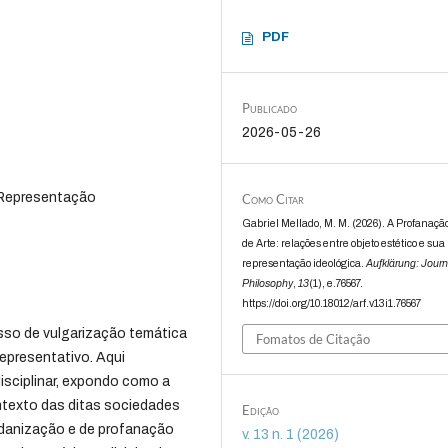
PDF
Publicado
2026-05-26
, Representação
Como Citar
Gabriel Mellado, M. M. (2026). A Profanaçã
de Arte: relações entre objeto estético e sua
representação ideológica.
Aufklärung: Journ
Philosophy
,
13
(1), e.76567.
https://doi.org/10.18012/arf.v13i1.76567
sso de vulgarização temática
Fomatos de Citação
representativo. Aqui
sciplinar, expondo como a
contexto das ditas sociedades
Edição
danização e de profanação
v. 13 n. 1 (2026)