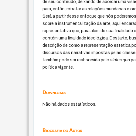
de seu conteúdo, deixando de abordar uma visão 
para, então, retratar as relações mundanas e or
Será a partir desse enfoque que nós poderemos i
sobre a instrumentalização da arte, aqui enca
representativa que, para além de sua finalidade 
contém uma finalidade ideológica. Destarte, bu
descrição de como a representação estética po
discursos das narrativas impostas pelas class
também pode ser reabsorvida pelo
status quo
par
política vigente.
Downloads
Não há dados estatísticos.
Biografia do Autor