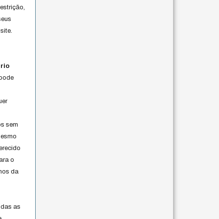
estrição,
seus
site.
rio
 pode
uer
os sem
 mesmo
erecido
ara o
rmos da
s
odas as
e