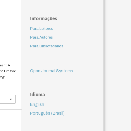
Informações
Para Leitores
Para Autores
Para Bibliotecários
pment: A
Open Journal Systems
nd Limits of
ung:
Idioma
English
Português (Brasil)