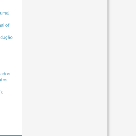
urnal
nal of
radução
ejados
ntes
):