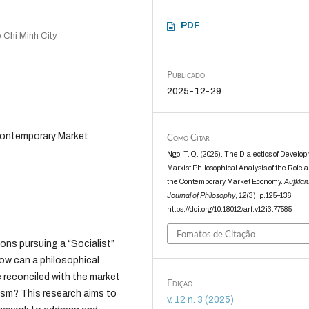
PDF
o Chi Minh City
Publicado
2025-12-29
 Contemporary Market
Como Citar
Ngo, T. Q. (2025). The Dialectics of Develo
Marxist Philosophical Analysis of the Role a
the Contemporary Market Economy.
Aufklär
Journal of Philosophy
,
12
(3), p.125–136.
https://doi.org/10.18012/arf.v12i3.77585
Fomatos de Citação
ns pursuing a “Socialist”
ow can a philosophical
 reconciled with the market
Edição
lism? This research aims to
v. 12 n. 3 (2025)