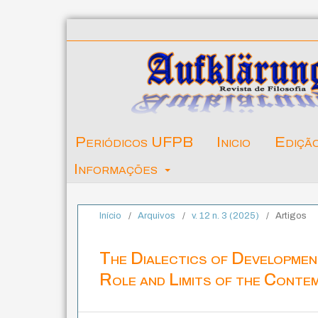
Periódicos UFPB
Inicio
Ediçã
Informações
Início
/
Arquivos
/
v. 12 n. 3 (2025)
/
Artigos
The Dialectics of Developmen
Role and Limits of the Cont