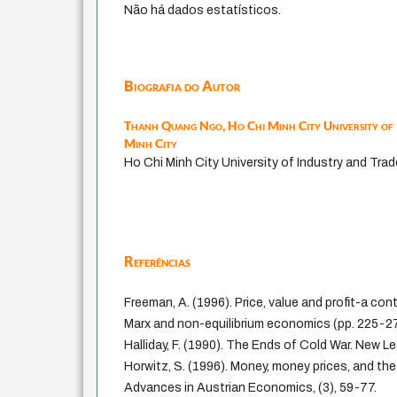
Não há dados estatísticos.
Biografia do Autor
Thanh Quang Ngo,
Ho Chi Minh City University of
Minh City
Ho Chi Minh City University of Industry and Trad
Referências
Freeman, A. (1996). Price, value and profit-a con
Marx and non-equilibrium economics (pp. 225-27
Halliday, F. (1990). The Ends of Cold War. New Le
Horwitz, S. (1996). Money, money prices, and the
Advances in Austrian Economics, (3), 59-77.