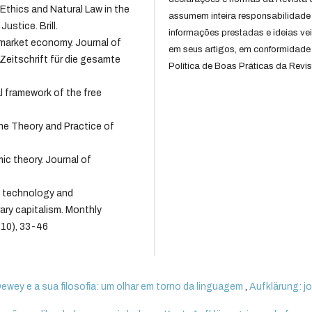
 Ethics and Natural Law in the
assumem inteira responsabilidade
ustice. Brill.
informações prestadas e ideias ve
a market economy. Journal of
em seus artigos, em conformidade
Zeitschrift für die gesamte
Política de Boas Práticas da Revis
 framework of the free
the Theory and Practice of
mic theory. Journal of
ce, technology and
ry capitalism. Monthly
(10), 33-46
ewey e a sua filosofia: um olhar em torno da linguagem
,
Aufklärung: jo