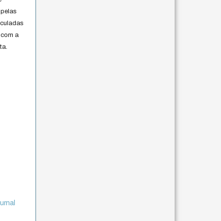
 pelas
iculadas
 com a
ta.
urnal