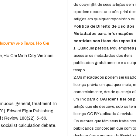
do copyright de seus artigos sem r
e podem depositar o pós-print de 
artigos em qualquer repositório ou 
Política de Direito de Uso dos
Metadados para informações
contidas nos itens do repositó
 Industry and Trade, Ho Chi
1. Qualquer pessoa e/ou empresa
e, Ho Chi Minh City, Vietnam
acessar os metadados dos itens
publicados gratuitamente e a qulq
tempo.
2.Os metadados podem ser usad
licença prévia em qualquer meio,
comercialmente, desde que seja of
um link para o
OAI Identifier
ou p
tinuous, general, treatment. In
artigo que ele desceve, sob os te
9). Edward Elgar Publishing.
licença CC BY aplicada à revista.
ft Review, 180(22), 5-66.
Os autores que têm seus trabalho
 socialist calculation debate.
publicados concordam que com t
declarações e normas da Revista 