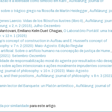
razão e a liberdade como símbolo em Kant
,
Aufklärung: journal of
sobre o trágico grego na filosofia de Martin Heidegger
,
Aufklärung: jo
nes Laercio. Vidas de los filósofos ilustres (libro II)
,
Aufklärung: jour
ärung. v. 2, n. 2 (2015), Julho-Dezembro
 Mantovani, Emiliano Kelm Duet Chagas,
O Laboratório Portátil: uma t
 v. 12 n. 1 (2025)
p’s concept of construction in Aufbau and E. Husserl’s concept of
osophy: v. 7 n. 2 (2020): Maio-Agosto. Edição Regular
 artificial: Sobre o artifício humano na concepção de justiça de Hume
,
. 3 (2021): Setembro-Dezembro
lidade de responsabilização moral do agente por resultados não des
o sobre ações intencionais e ações moralmente imprudentes conscie
g: journal of philosophy: v. 10 n. 2 (2023): Maio-Agosto
s, and their positions
,
Aufklärung: journal of philosophy: v. 8 n. 3 (2021
amin lector del Banquete: un Platón antimítico
,
Aufklärung: journal of
a por similaridade
para este artigo.