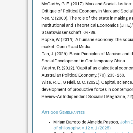
McCarthy, G. E. (2017). Marx and Social Justice:
Critique of Political Economy. In Marx and Social J
Nee, V. (2000). The role of the state in making 
Institutional and Theoretical Economics (JITE)/
Staatswissenschaft, 64-88.
Röpke, W. (2014). A humane economy: the social
market. Open Road Media.
Tan, J. (2024). Basic Principles of Marxism and 
Social Development in Contemporary China.
Westra, R. (2012). ‘Capital’ as dialectical econo
Australian Political Economy, (70), 233-250.
Wise, R. D., & Niell, M. C. (2021). Capital, scien
development of productive forces in contempora
Review-An Independent Socialist Magazine, 72
Artigos Semelhantes
Miriam Barreto de Almeida Passos,
John D
of philosophy: v. 12 n. 1 (2025)