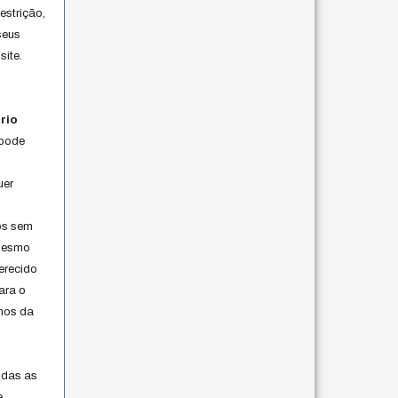
estrição,
seus
site.
rio
 pode
uer
os sem
 mesmo
erecido
ara o
rmos da
s
odas as
e