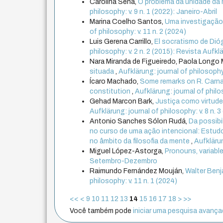
Carolina Sena,
O problema da unidade da 
philosophy: v. 9 n. 1 (2022): Janeiro-Abril
Marina Coelho Santos,
Uma investigação 
of philosophy: v. 11 n. 2 (2024)
Luis Gerena Carrillo,
El socratismo de Dióge
philosophy: v. 2 n. 2 (2015): Revista Aufkl
Nara Miranda de Figueiredo, Paola Longo
situada
,
Aufklärung: journal of philosophy:
Ícaro Machado,
Some remarks on R. Carna
constitution
,
Aufklärung: journal of phil
Gehad Marcon Bark,
Justiça como virtude
Aufklärung: journal of philosophy: v. 8 n
Antonio Sanches Sólon Rudá,
Da possibi
no curso de uma ação intencional: Estud
no âmbito da filosofia da mente
,
Aufklärun
Miguel López-Astorga,
Pronouns, variable
Setembro-Dezembro
Raimundo Fernández Mouján,
Walter Benj
philosophy: v. 11 n. 1 (2024)
<<
<
9
10
11
12
13
14
15
16
17
18
>
>>
Você também pode
iniciar uma pesquisa avançad