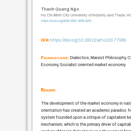
Thanh Quang Ngo
Ho Chi Minh City University of Industry and Trade, H
https://orcid.org/0009-0002-4805-5281
DOI:
https://doi.org/10.18012/arf.v12i3.77585
Palavras-chave:
Dialectics, Marxist Philosophy,
Economy, Socialist oriented market economy
Resumo
The development of the market economy in natio
orientation has created an academic paradox: h
system founded upon a critique of capitalism be
mechanism, which is the primary driver of capita