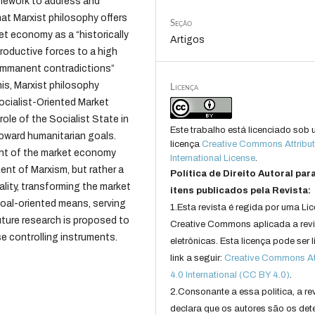
ramework to address and
at Marxist philosophy offers
Seção
ket economy as a “historically
Artigos
roductive forces to a high
s “immanent contradictions”
his, Marxist philosophy
Licença
ocialist-Oriented Market
role of the Socialist State in
Este trabalho está licenciado sob
toward humanitarian goals.
licença
Creative Commons Attribut
nt of the market economy
International License
.
ent of Marxism, but rather a
Política de Direito Autoral par
eality, transforming the market
itens publicados pela Revista:
oal-oriented means, serving
1.Esta revista é regida por uma Li
ture research is proposed to
Creative Commons aplicada a rev
se controlling instruments.
eletrônicas. Esta licença pode ser 
link a seguir:
Creative Commons Att
4.0 International (CC BY 4.0)
.
2.Consonante a essa politica, a re
declara que os autores são os det