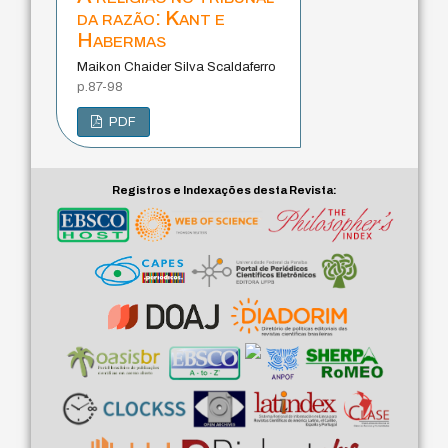
da razão: Kant e
Habermas
Maikon Chaider Silva Scaldaferro
p.87-98
PDF
Registros e Indexações desta Revista: