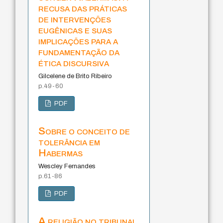
recusa das práticas
de intervenções
eugênicas e suas
implicações para a
fundamentação da
ética discursiva
Gilcelene de Brito Ribeiro
p.49-60
PDF
Sobre o conceito de
tolerância em
Habermas
Wescley Fernandes
p.61-86
PDF
A religião no tribunal