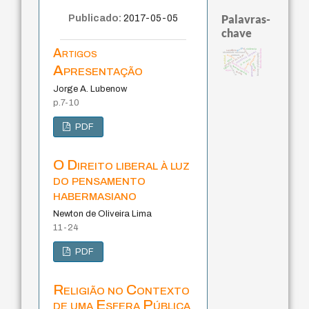
Palavras-
Publicado:
2017-05-05
chave
desejo
Artigos
género
violencia
filosofia brasileira
sacrifício
experiência temporal
identidade nacional
history of philosophy
palavra
metafísica do tempo
animais
protágoras
realidad
mind
j.c.m. neto
jacobi
fundamentalismo
idade
Apresentação
intolerância
logos
homem-medida
guayaquil
lei
leyes
perdón
Jorge A. Lubenow
p.7-10
PDF
O Direito liberal à luz
do pensamento
habermasiano
Newton de Oliveira Lima
11-24
PDF
Religião no Contexto
de uma Esfera Pública