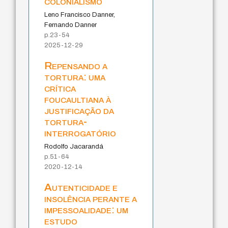
colonialismo
Leno Francisco Danner,
Fernando Danner
p.23-54
2025-12-29
Repensando a
tortura: uma
crítica
foucaultiana à
justificação da
tortura-
interrogatório
Rodolfo Jacarandá
p.51-64
2020-12-14
Autenticidade e
insolência perante a
impessoalidade: um
estudo