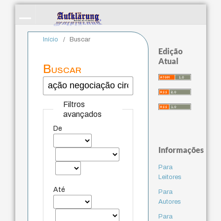
Início
/
Buscar
Edição
Atual
Buscar
Filtros
avançados
De
Informações
Para
Leitores
Até
Para
Autores
Para