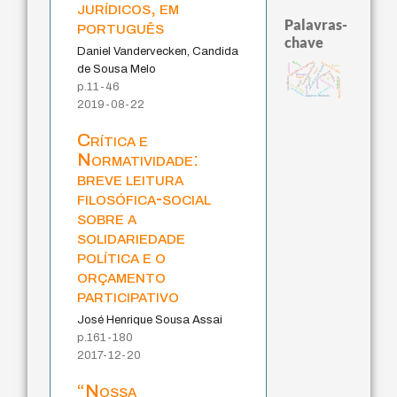
jurídicos, em
Palavras-
português
chave
Daniel Vandervecken, Candida
palavra
experiência temporal
homem-medida
animais
fundamentalismo
de Sousa Melo
metafísica do tempo
leyes
mind
protágoras
perdón
therapy
lei
logos
violencia
desejo
sacrifício
intolerância
direito romano
género
idade
p.11-46
j.c.m. neto
jacobi
guayaquil
pedagogia
arquivos mentais
2019-08-22
Crítica e
Normatividade:
breve leitura
filosófica-social
sobre a
solidariedade
política e o
orçamento
participativo
José Henrique Sousa Assai
p.161-180
2017-12-20
“Nossa