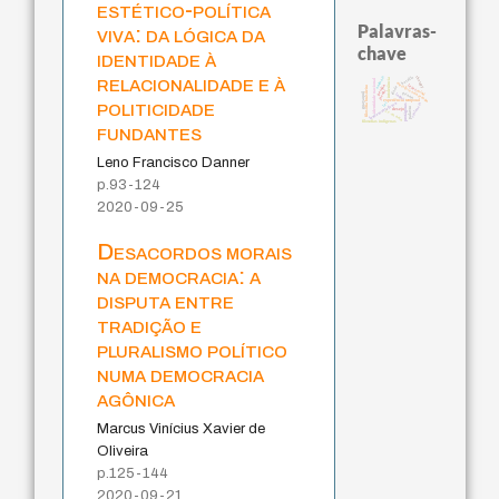
estético-política
Palavras-
viva: da lógica da
chave
identidade à
relacionalidade e à
bataille
animais
therapy
identidade nacional
intolerância
metafísica do tempo
perdón
leyes
filosofia brasileira
idade
jacobi
mind
guayaquil
género
logos
politicidade
experiência temporal
lei
fundamentalismo
violencia
protágoras
palavra
desejo
j.c.m. neto
filosofias indígenas
fundantes
Leno Francisco Danner
p.93-124
2020-09-25
Desacordos morais
na democracia: a
disputa entre
tradição e
pluralismo político
numa democracia
agônica
Marcus Vinícius Xavier de
Oliveira
p.125-144
2020-09-21