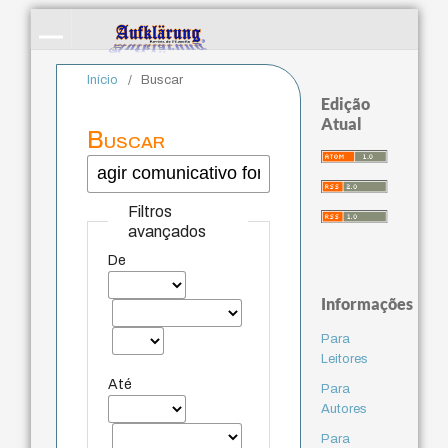
Início
/
Buscar
Edição
Atual
Buscar
Filtros
avançados
De
Informações
Para
Leitores
Até
Para
Autores
Para