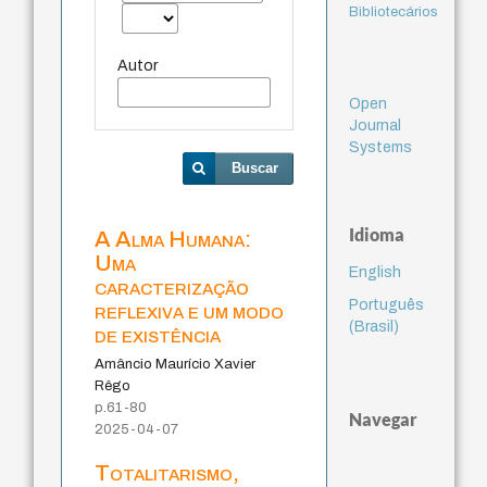
Bibliotecários
Autor
Open
Journal
Systems
Buscar
Idioma
A Alma Humana:
Uma
English
caracterização
Português
reflexiva e um modo
(Brasil)
de existência
Amâncio Maurício Xavier
Rêgo
p.61-80
Navegar
2025-04-07
Totalitarismo,