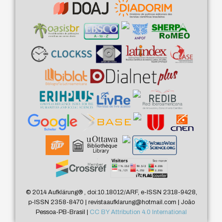
© 2014 Aufklärung
®
, doi:10.18012/ARF, e-ISSN 2318-9428,
p-ISSN 2358-8470 | revistaaufklarung@hotmail.com | João
Pessoa-PB-Brasil |
CC BY Attribution 4.0 International