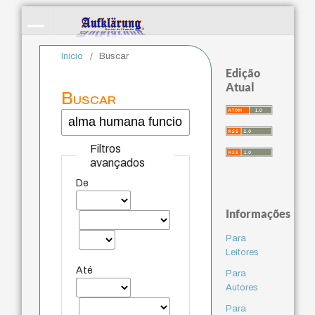
Início
/
Buscar
Edição
Atual
Buscar
Filtros
avançados
De
Informações
Para
Leitores
Até
Para
Autores
Para