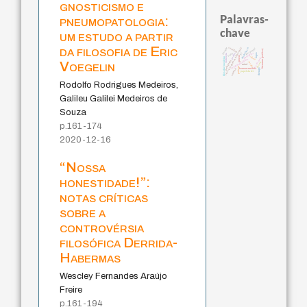
gnosticismo e
Palavras-
pneumopatologia:
chave
um estudo a partir
da filosofia de Eric
sacrifício
bataille
classical german philosophy
intolerância
guayaquil
literatura (poética)
lei
protágoras
leyes
perdón
logos
violencia
género
idade
filosofia brasileira
j.c.m. neto
fundamentalismo
Voegelin
pedagogia
jacobi
desejo
mind
palavra
animais
therapy
homem-medida
papel da lei
Rodolfo Rodrigues Medeiros,
Galileu Galilei Medeiros de
Souza
p.161-174
2020-12-16
“Nossa
honestidade!”:
notas críticas
sobre a
controvérsia
filosófica Derrida-
Habermas
Wescley Fernandes Araújo
Freire
p.161-194