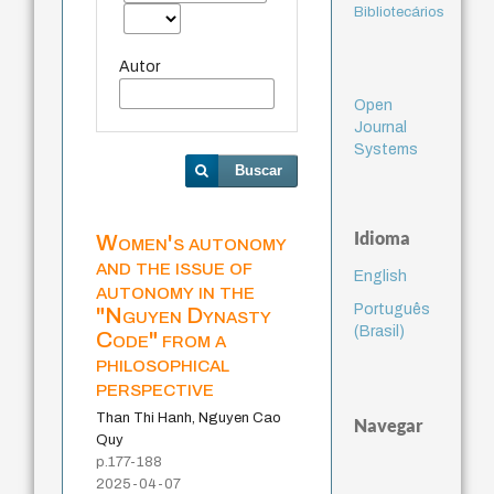
Bibliotecários
Autor
Open
Journal
Systems
Buscar
Idioma
Women's autonomy
and the issue of
English
autonomy in the
Português
"Nguyen Dynasty
(Brasil)
Code" from a
philosophical
perspective
Than Thi Hanh, Nguyen Cao
Navegar
Quy
p.177-188
2025-04-07