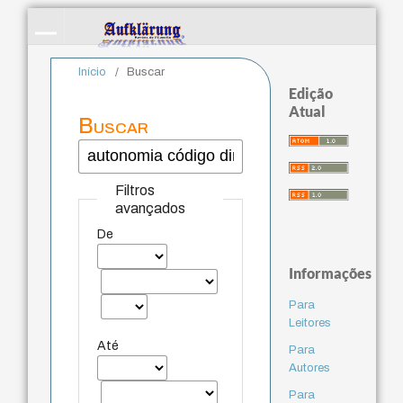
Início
/
Buscar
Edição
Atual
Buscar
Filtros
avançados
De
Informações
Para
Leitores
Até
Para
Autores
Para