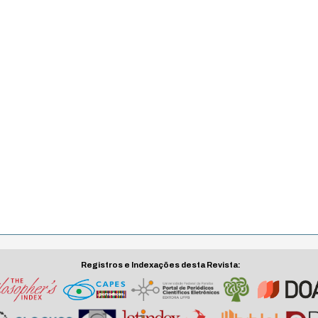
Registros e Indexações desta Revista: