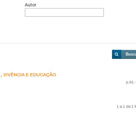
Autor
Busc
, vivência e educação
p.91
1 a 1 de 1 