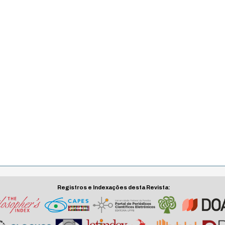
Registros e Indexações desta Revista: