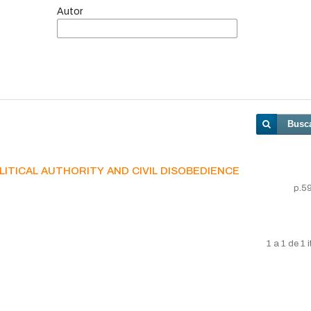
Autor
Busc
itical authority and civil disobedience
p.5
1 a 1 de 1 