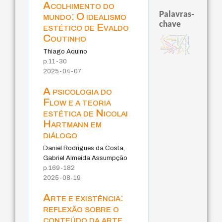
Acolhimento do
Palavras-
mundo: O idealismo
chave
estético de Evaldo
Coutinho
experiência temporal
guayaquil
bataille
literatura (poética)
philosophy
sacrifício
protágoras
intolerância
history of philosophy
metafísica do tempo
jacobi
animais
leyes
lei
fundamentalismo
desejo
género
j.c.m. neto
idade
homem-medida
Thiago Aquino
violencia
perdón
logos
palavra
mind
p.11-30
2025-04-07
A psicologia do
Flow e a teoria
estética de Nicolai
Hartmann em
diálogo
Daniel Rodrigues da Costa,
Gabriel Almeida Assumpção
p.169-182
2025-08-19
Arte e existência:
reflexão sobre o
conteúdo da arte