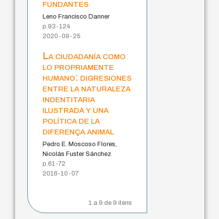
fundantes
Leno Francisco Danner
p.93-124
2020-09-25
La ciudadanía como
lo propriamente
humano: digresiones
entre la naturaleza
indentitaria
ilustrada y una
política de la
diferença animal
Pedro E. Moscoso Flores,
Nicolás Fuster Sánchez
p.61-72
2016-10-07
1 a 9 de 9 itens