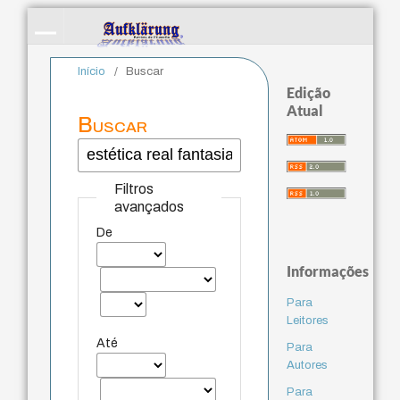
Início
/
Buscar
Edição
Atual
Buscar
Filtros
avançados
De
Informações
Para
Leitores
Até
Para
Autores
Para