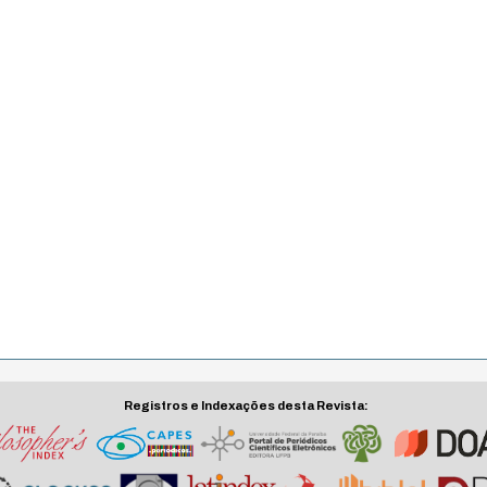
Registros e Indexações desta Revista: