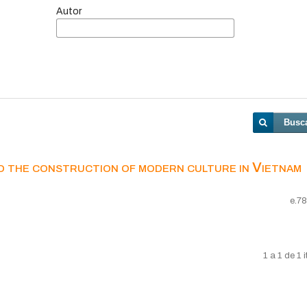
Autor
Busc
d the construction of modern culture in Vietnam
e.7
1 a 1 de 1 