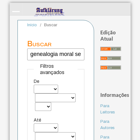
Início
/
Buscar
Edição
Atual
Buscar
Filtros
avançados
De
Informações
Para
Leitores
Até
Para
Autores
Para