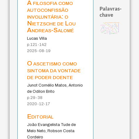
A filosofia como
Palavras-
autoconfissão
chave
involuntária: o
Nietzsche de Lou
classical german philosophy
fundamentalismo
violencia
realidad
filosofia brasileira
intolerância
experiência temporal
protágoras
mind
jacobi
perdón
desejo
metafísica do tempo
Andreas-Salomé
bataille
género
j.c.m. neto
lei
homem-medida
guayaquil
idade
palavra
leyes
logos
sacrifício
Lucas Villa
p.121-142
2025-08-19
O ascetismo como
sintoma da vontade
de poder doente
Junot Cornélio Matos, Antonio
de Odilon Brito
p.29-38
2020-12-17
Editorial
João Evangelista Tude de
Melo Neto, Robson Costa
Cordeiro