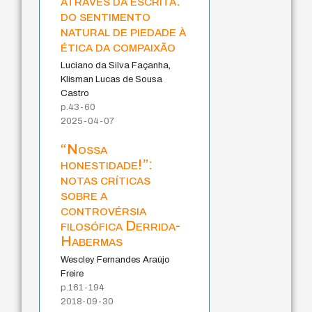
através da escrita:
do sentimento
natural de piedade à
ética da compaixão
Luciano da Silva Façanha,
Klisman Lucas de Sousa
Castro
p.43-60
2025-04-07
“Nossa
honestidade!”:
notas críticas
sobre a
controvérsia
filosófica Derrida-
Habermas
Wescley Fernandes Araújo
Freire
p.161-194
2018-09-30