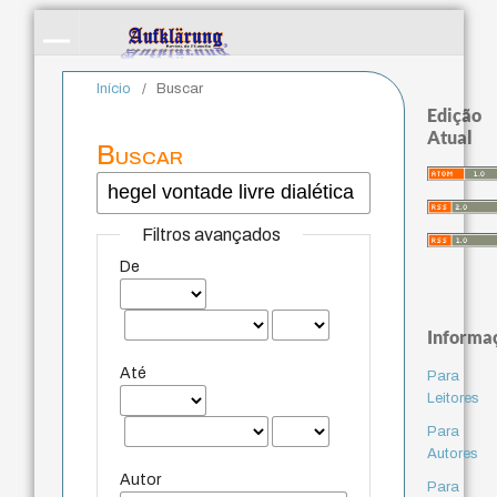
Início
/
Buscar
Edição
Atual
Buscar
Filtros avançados
De
Informa
Até
Para
Leitores
Para
Autores
Autor
Para