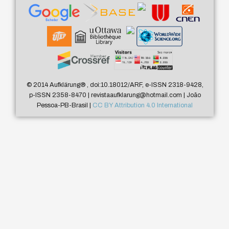
© 2014 Aufklärung
®
, doi:10.18012/ARF, e-ISSN 2318-9428,
p-ISSN 2358-8470 | revistaaufklarung@hotmail.com | João
Pessoa-PB-Brasil |
CC BY Attribution 4.0 International