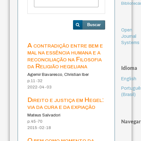
Bibliotecá
Buscar
Open
Journal
Systems
A contradição entre bem e
mal na essência humana e a
reconciliação na Filosofia
da Religião hegeliana
Idioma
Agemir Bavaresco, Christian Iber
English
p.11-32
2022-04-03
Portuguê
(Brasil)
Direito e justiça em Hegel:
via da cura e da expiação
Mateus Salvadori
Navegar
p.45-70
2015-02-18
O bem como momento da