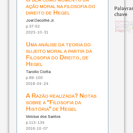
ação moral na filosofia do
Palavras
direito de Hegel
chave
Joel Decothé Jr.
violencia
mind
bataille
filosofias indígenas
intolerância
fundamentalismo
palavra
identidade nacional
logos
experiência tempora
p.37-52
jacobi
protágoras
lei
anima
guayaqui
metafísica do tempo
género
j.c.m. neto
leyes
idade
desejo
sacrifício
homem-medida
perdón
filosofia brasileira
2023-10-31
pedagogia
Uma análise da teoria do
sujeito moral a partir da
Filosofia do Direito, de
Hegel
Tarcilio Ciotta
p.89-100
2018-04-24
A Razão realizada? Notas
sobre a "Filosofia da
História" de Hegel
Vinícius dos Santos
p.113-134
2016-10-07