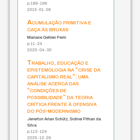
p.189-196
2015-01-06
Acumulação primitiva e
caça às bruxas
Mariane Gehlen Perin
p.11-24
2025-04-30
Trabalho, educação e
epistemologia na “crise da
capitalismo real”: uma
análise acerca das
“condições de
possibilidade” da teoria
crítica frente à ofensiva
do pós-modernismo
Jenerton Arlan Schütz, Sidinei Pithan da
Silva
p.113-124
2025-12-29