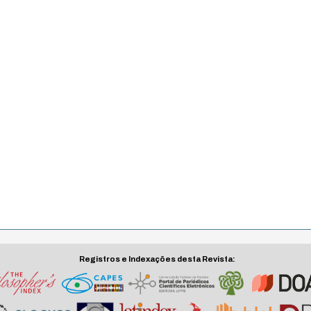
Registros e Indexações desta Revista: