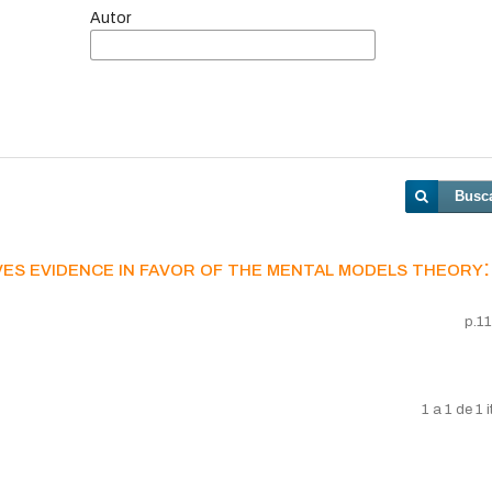
Autor
Busc
ves evidence in favor of the mental models theory:
p.1
1 a 1 de 1 