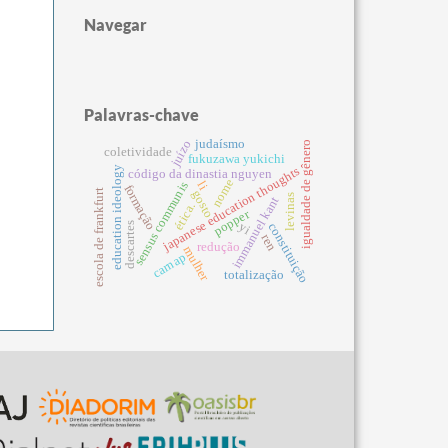
Navegar
Palavras-chave
judaísmo
juízo
igualdade de gênero
coletividade
fukuzawa yukichi
education ideology
japanese education thoughts
código da dinastia nguyen
nome
li
sensus communis
formação
escola de frankfurt
gosto
levinas
immanuel kant
ética.
popper
yi
descartes
constituição
ren
redução
mulher
carnap
totalização