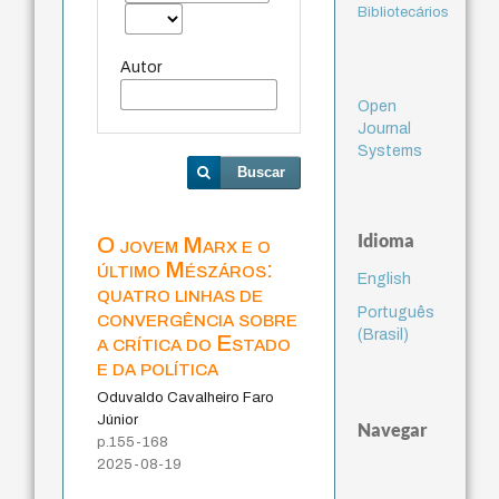
Bibliotecários
Autor
Open
Journal
Systems
Buscar
Idioma
O jovem Marx e o
último Mészáros:
English
quatro linhas de
Português
convergência sobre
(Brasil)
a crítica do Estado
e da política
Oduvaldo Cavalheiro Faro
Júnior
Navegar
p.155-168
2025-08-19