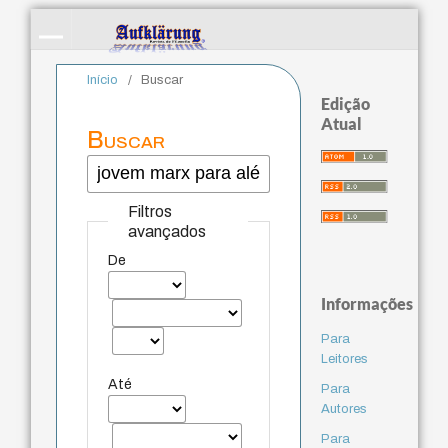
Início
/
Buscar
Edição
Atual
Buscar
Filtros
avançados
De
Informações
Para
Leitores
Até
Para
Autores
Para