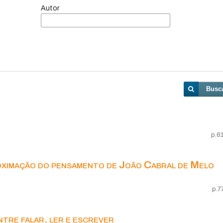
Autor
Busc
p.6
oximação do pensamento de João Cabral de Melo
p.7
tre falar, ler e escrever