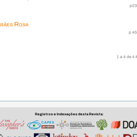
p23
arães Rosa
p.4
1 a 4 de 4 
Registros e Indexações desta Revista: